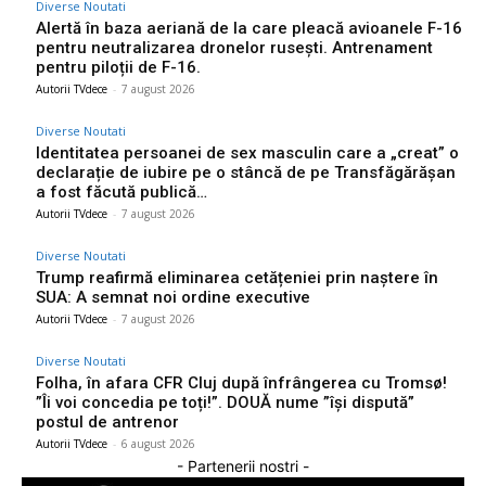
Diverse Noutati
Alertă în baza aeriană de la care pleacă avioanele F-16
pentru neutralizarea dronelor rusești. Antrenament
pentru piloții de F-16.
Autorii TVdece
-
7 august 2026
Diverse Noutati
Identitatea persoanei de sex masculin care a „creat” o
declarație de iubire pe o stâncă de pe Transfăgărășan
a fost făcută publică…
Autorii TVdece
-
7 august 2026
Diverse Noutati
Trump reafirmă eliminarea cetățeniei prin naștere în
SUA: A semnat noi ordine executive
Autorii TVdece
-
7 august 2026
Diverse Noutati
Folha, în afara CFR Cluj după înfrângerea cu Tromsø!
”Îi voi concedia pe toți!”. DOUĂ nume ”își dispută”
postul de antrenor
Autorii TVdece
-
6 august 2026
- Partenerii nostri -