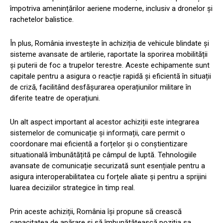
împotriva amenințărilor aeriene moderne, inclusiv a dronelor și
rachetelor balistice.
În plus, România investește în achiziția de vehicule blindate și
sisteme avansate de artilerie, raportate la sporirea mobilității
și puterii de foc a trupelor terestre. Aceste echipamente sunt
capitale pentru a asigura o reacție rapidă și eficientă în situații
de criză, facilitând desfășurarea operațiunilor militare în
diferite teatre de operațiuni.
Un alt aspect important al acestor achiziții este integrarea
sistemelor de comunicație și informații, care permit o
coordonare mai eficientă a forțelor și o conștientizare
situatională îmbunătățită pe câmpul de luptă. Tehnologiile
avansate de comunicație securizată sunt esențiale pentru a
asigura interoperabilitatea cu forțele aliate și pentru a sprijini
luarea deciziilor strategice în timp real.
Prin aceste achiziții, România își propune să crească
capacitatea de apărare și să îmbunătățească poziția sa