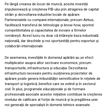
Pe lângă crearea de locuri de muncă, aceste investiții
impulsionează și creșterea PIB-ului prin atragerea de capital
străin și dezvoltarea industriei locale de apărare.
Parteneriatele cu companii internaționale, precum Airbus,
facilitează transferul de tehnologie și know-how, sporind
competitivitatea și capacitatea de inovare a firmelor
românești. Acest lucru nu doar că întărește baza industrială
națională, dar deschide și noi oportunități pentru exporturi și
colaborări internaționale.
De asemenea, investițiile în domeniul apărării au un efect
multiplicator asupra altor sectoare economice, precum
transporturile, infrastructura și educația. Dezvoltarea
infrastructurii necesare pentru susținerea proiectelor de
apărare poate genera îmbunătățiri semnificative în rețelele de
transport și logistică, beneficii care se extind și în sectorul
civil. În plus, programele educaționale și de formare
profesională asociate acestor inițiative contribuie la creșterea
nivelului de calificare al forței de muncă și la pregătirea unei
noi generații de specialiști în domenii tehnice avansate.