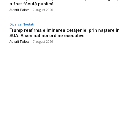
a fost făcută publică…
Autorii TVdece
-
7 august 2026
Diverse Noutati
Trump reafirmă eliminarea cetățeniei prin naștere în
SUA: A semnat noi ordine executive
Autorii TVdece
-
7 august 2026
Bun venit TVdece.ro
TVdece.ro un site de știri / blog de noutăți, dedicat diseminării de
informații și actualități. Acesta oferă articole, reportaje și analize
pe teme diverse, de la evenimente curente la subiecte specifice
de interes. Este un spațiu digital pentru informare și educație.
Contactati-ne oricand la adresa: contact@tvdece.ro
Contact www.tvdece.ro
Politică de confidențialitate
Politica de cookies (GDPR)