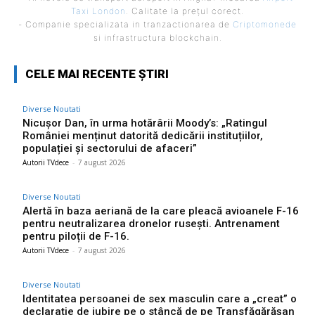
Taxi London
. Calitate la prețul corect.
- Companie specializata in tranzactionarea de
Criptomonede
si infrastructura blockchain.
CELE MAI RECENTE ȘTIRI
Diverse Noutati
Nicușor Dan, în urma hotărârii Moody’s: „Ratingul
României menținut datorită dedicării instituțiilor,
populației și sectorului de afaceri”
Autorii TVdece
-
7 august 2026
Diverse Noutati
Alertă în baza aeriană de la care pleacă avioanele F-16
pentru neutralizarea dronelor rusești. Antrenament
pentru piloții de F-16.
Autorii TVdece
-
7 august 2026
Diverse Noutati
Identitatea persoanei de sex masculin care a „creat” o
declarație de iubire pe o stâncă de pe Transfăgărășan