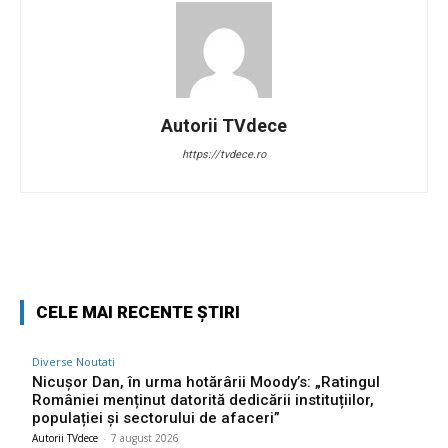
Autorii TVdece
https://tvdece.ro
Facebook
Twitter
Pinterest
W
CELE MAI RECENTE ȘTIRI
Diverse Noutati
Nicușor Dan, în urma hotărârii Moody’s: „Ratingul
României menținut datorită dedicării instituțiilor,
populației și sectorului de afaceri”
Autorii TVdece
-
7 august 2026