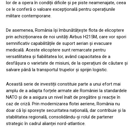
lor de a opera în condiții dificile și pe piste neamenajate, ceea
ce le conferă o valoare excepțională pentru operațiunile
militare contemporane.
De asemenea, România își îmbunătățește flota de elicoptere
prin achiziționarea de noi unități Airbus H215M, care vor spori
semnificativ capabilitățile de suport aerian și evacuare
medicală. Aceste elicoptere sunt remarcate pentru
versatilitatea și fiabilitatea lor, având capacitatea de a
desfășura o varietate de misiuni, de la operațiuni de căutare și
salvare până la transportul trupelor și sprijin logistic.
Această serie de investiții constituie parte a unui efort mai
amplu de a adapta forțele armate ale României la standardele
NATO și de a asigura un nivel înalt de pregătire și reacție în
caz de criză. Prin modernizarea flotei aeriene, România nu
doar că își sporește securitatea națională, dar contribuie și la
stabilitatea regională, consolidându-și rolul de partener
strategic în cadrul alianței nord-atlantice.