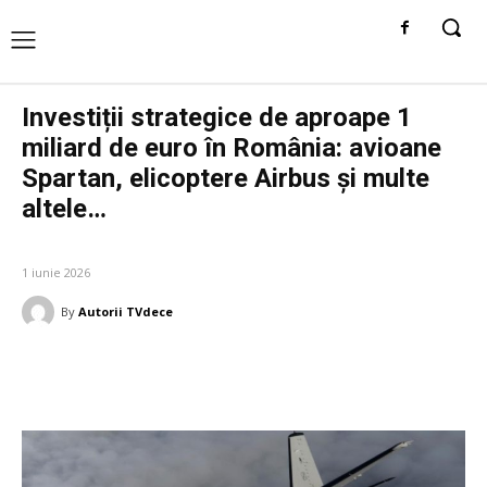
Investiții strategice de aproape 1
miliard de euro în România: avioane
Spartan, elicoptere Airbus și multe
altele…
DIVERSE NOUTATI
1 iunie 2026
By
Autorii TVdece
Facebook
Twitter
Pinterest
W