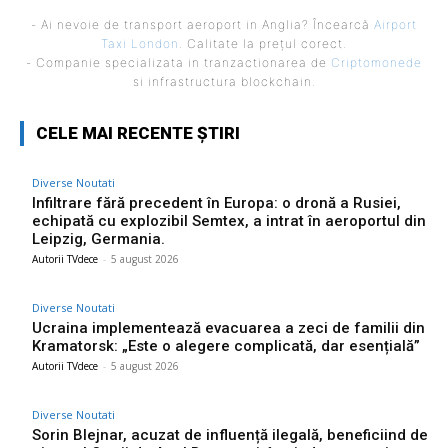
- Ai nevoie de transport aeroport in Anglia? Încearcă
Airport
Taxi London
. Calitate la prețul corect.
- Companie specializata in tranzactionarea de
Criptomonede
si infrastructura blockchain.
CELE MAI RECENTE ȘTIRI
Diverse Noutati
Infiltrare fără precedent în Europa: o dronă a Rusiei,
echipată cu explozibil Semtex, a intrat în aeroportul din
Leipzig, Germania.
Autorii TVdece
-
5 august 2026
Diverse Noutati
Ucraina implementează evacuarea a zeci de familii din
Kramatorsk: „Este o alegere complicată, dar esențială”
Autorii TVdece
-
5 august 2026
Diverse Noutati
Sorin Blejnar, acuzat de influență ilegală, beneficiind de