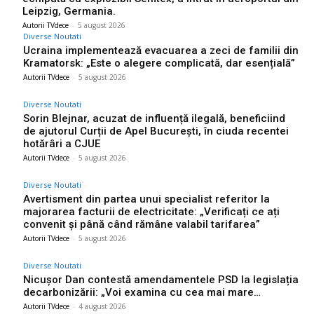
Leipzig, Germania.
Autorii TVdece
-
5 august 2026
Diverse Noutati
Ucraina implementează evacuarea a zeci de familii din
Kramatorsk: „Este o alegere complicată, dar esențială”
Autorii TVdece
-
5 august 2026
Diverse Noutati
Sorin Blejnar, acuzat de influență ilegală, beneficiind
de ajutorul Curții de Apel București, în ciuda recentei
hotărâri a CJUE
Autorii TVdece
-
5 august 2026
Diverse Noutati
Avertisment din partea unui specialist referitor la
majorarea facturii de electricitate: „Verificați ce ați
convenit și până când rămâne valabil tarifarea”
Autorii TVdece
-
5 august 2026
Diverse Noutati
Nicușor Dan contestă amendamentele PSD la legislația
decarbonizării: „Voi examina cu cea mai mare…
Autorii TVdece
-
4 august 2026