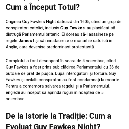
Cum a Început Totul?
Originea Guy Fawkes Night datează din 1605, când un grup de
conspiratori catolici, inclusiv
Guy Fawkes
, au planificat să
distrugă Parlamentul britanic. Ei doreau să-l asasineze pe
regele
James I
și să reinstaureze o monarhie catolică în
Anglia, care devenise predominant protestantă.
Complotul a fost descoperit în seara de 4 noiembrie, când
Guy Fawkes a fost prins sub clădirea Parlamentului cu 36 de
butoaie de praf de pușcă. După interogatorii și tortură, Guy
Fawkes și ceilalți conspiratori au fost condamnați la moarte.
Pentru a comemora salvarea regelui și a Parlamentului,
englezii au început să aprindă ruguri în noaptea de 5
noiembrie.
De la Istorie la Tradiție: Cum a
Evoluat Guy Fawkes Night?