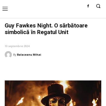
Guy Fawkes Night. O sărbătoare
simbolică în Regatul Unit
TRADITII SI OBICEIURI
10 septembrie 2024
By
Balaceanu Mihai
Facebook
Twitter
Pinterest
W