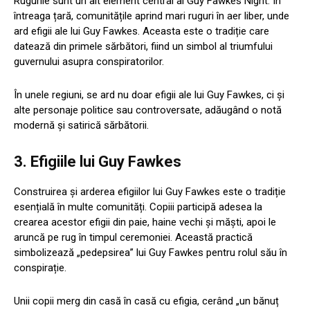
Rugurile sunt un alt element central al Guy Fawkes Night. În
întreaga țară, comunitățile aprind mari ruguri în aer liber, unde
ard efigii ale lui Guy Fawkes. Aceasta este o tradiție care
datează din primele sărbători, fiind un simbol al triumfului
guvernului asupra conspiratorilor.
În unele regiuni, se ard nu doar efigii ale lui Guy Fawkes, ci și
alte personaje politice sau controversate, adăugând o notă
modernă și satirică sărbătorii.
3.
Efigiile lui Guy Fawkes
Construirea și arderea efigiilor lui Guy Fawkes este o tradiție
esențială în multe comunități. Copiii participă adesea la
crearea acestor efigii din paie, haine vechi și măști, apoi le
aruncă pe rug în timpul ceremoniei. Această practică
simbolizează „pedepsirea” lui Guy Fawkes pentru rolul său în
conspirație.
Unii copii merg din casă în casă cu efigia, cerând „un bănuț