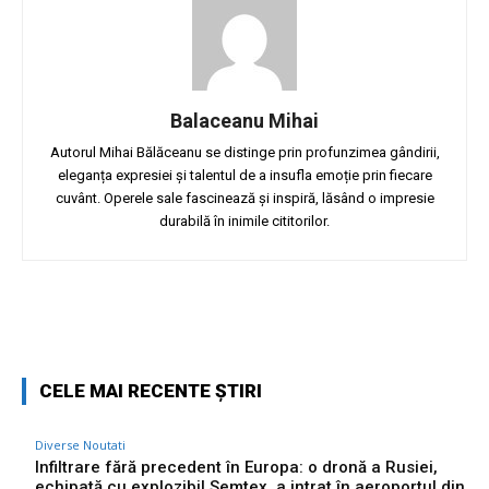
Balaceanu Mihai
Autorul Mihai Bălăceanu se distinge prin profunzimea gândirii,
eleganța expresiei și talentul de a insufla emoție prin fiecare
cuvânt. Operele sale fascinează și inspiră, lăsând o impresie
durabilă în inimile cititorilor.
Facebook
Twitter
Pinterest
W
CELE MAI RECENTE ȘTIRI
Diverse Noutati
Infiltrare fără precedent în Europa: o dronă a Rusiei,
echipată cu explozibil Semtex, a intrat în aeroportul din