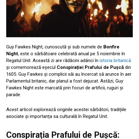
Guy Fawkes Night, cunoscută și sub numele de
Bonfire
Night
, este o sărbătoare celebrată anual pe 5 noiembrie în
Regatul Unit. Această zi are rădăcini adânci în
istoria britanică
și comemorează eșecul
Conspirației Prafului de Pușcă
din
1605. Guy Fawkes și complicii săi au încercat să arunce în aer
Parlamentul britanic, dar planul a fost dejucat. Astăzi, Guy
Fawkes Night este marcată prin focuri de artificii, ruguri și
parade.
Acest articol explorează originile acestei sărbători, tradițiile
asociate și importanța sa culturală în Regatul Unit.
Conspirația Prafului de Pușcă: