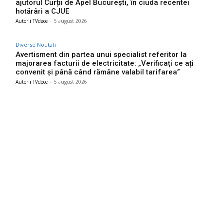
ajutorul Curții de Apel București, în ciuda recentei
hotărâri a CJUE
Autorii TVdece
-
5 august 2026
Diverse Noutati
Avertisment din partea unui specialist referitor la
majorarea facturii de electricitate: „Verificați ce ați
convenit și până când rămâne valabil tarifarea”
Autorii TVdece
-
5 august 2026
Bun venit TVdece.ro
TVdece.ro un site de știri / blog de noutăți, dedicat diseminării de
informații și actualități. Acesta oferă articole, reportaje și analize
pe teme diverse, de la evenimente curente la subiecte specifice
de interes. Este un spațiu digital pentru informare și educație.
Contactati-ne oricand la adresa: contact@tvdece.ro
Contact www.tvdece.ro
Politică de confidențialitate