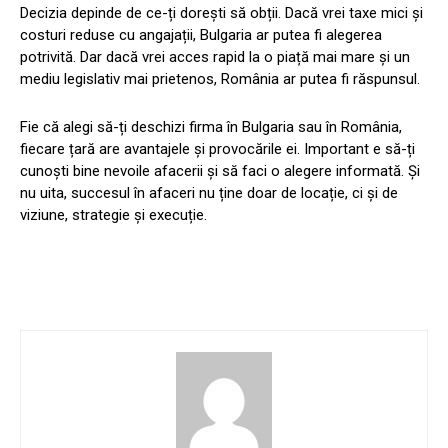
Decizia depinde de ce-ți dorești să obții. Dacă vrei taxe mici și
costuri reduse cu angajații, Bulgaria ar putea fi alegerea
potrivită. Dar dacă vrei acces rapid la o piață mai mare și un
mediu legislativ mai prietenos, România ar putea fi răspunsul.
Fie că alegi să-ți deschizi firma în Bulgaria sau în România,
fiecare țară are avantajele și provocările ei. Important e să-ți
cunoști bine nevoile afacerii și să faci o alegere informată. Și
nu uita, succesul în afaceri nu ține doar de locație, ci și de
viziune, strategie și execuție.