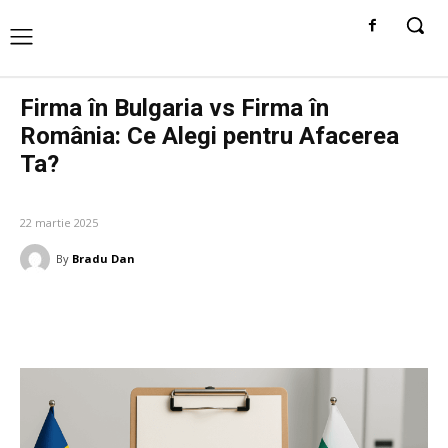
Firma în Bulgaria vs Firma în
România: Ce Alegi pentru Afacerea
Ta?
AFACERI SI INDUSTRII
22 martie 2025
By
Bradu Dan
Facebook
Twitter
Pinterest
W