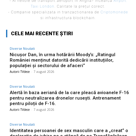
- Ai nevoie de transport aeroport in Anglia? Încearcă
Airport
Taxi London
. Calitate la prețul corect.
- Companie specializata in tranzactionarea de
Criptomonede
si infrastructura blockchain.
CELE MAI RECENTE ȘTIRI
Diverse Noutati
Nicușor Dan, în urma hotărârii Moody’s: „Ratingul
României menținut datorită dedicării instituțiilor,
populației și sectorului de afaceri”
Autorii TVdece
-
7 august 2026
Diverse Noutati
Alertă în baza aeriană de la care pleacă avioanele F-16
pentru neutralizarea dronelor rusești. Antrenament
pentru piloții de F-16.
Autorii TVdece
-
7 august 2026
Diverse Noutati
Identitatea persoanei de sex masculin care a „creat” o
declarație de iubire pe o stâncă de pe Transfăgărășan