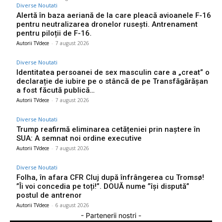
Diverse Noutati
Alertă în baza aeriană de la care pleacă avioanele F-16
pentru neutralizarea dronelor rusești. Antrenament
pentru piloții de F-16.
Autorii TVdece
-
7 august 2026
Diverse Noutati
Identitatea persoanei de sex masculin care a „creat” o
declarație de iubire pe o stâncă de pe Transfăgărășan
a fost făcută publică…
Autorii TVdece
-
7 august 2026
Diverse Noutati
Trump reafirmă eliminarea cetățeniei prin naștere în
SUA: A semnat noi ordine executive
Autorii TVdece
-
7 august 2026
Diverse Noutati
Folha, în afara CFR Cluj după înfrângerea cu Tromsø!
”Îi voi concedia pe toți!”. DOUĂ nume ”își dispută”
postul de antrenor
Autorii TVdece
-
6 august 2026
- Partenerii nostri -