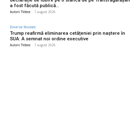
a fost făcută publică…
Autorii TVdece
-
7 august 2026
Diverse Noutati
Trump reafirmă eliminarea cetățeniei prin naștere în
SUA: A semnat noi ordine executive
Autorii TVdece
-
7 august 2026
Bun venit TVdece.ro
TVdece.ro un site de știri / blog de noutăți, dedicat diseminării de
informații și actualități. Acesta oferă articole, reportaje și analize
pe teme diverse, de la evenimente curente la subiecte specifice
de interes. Este un spațiu digital pentru informare și educație.
Contactati-ne oricand la adresa: contact@tvdece.ro
Contact www.tvdece.ro
Politică de confidențialitate
Politica de cookies (GDPR)