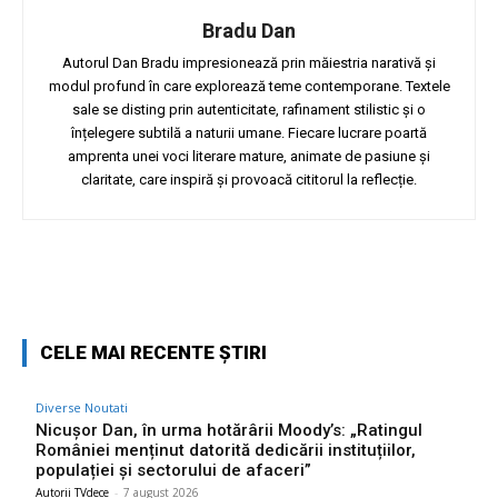
Bradu Dan
Autorul Dan Bradu impresionează prin măiestria narativă și
modul profund în care explorează teme contemporane. Textele
sale se disting prin autenticitate, rafinament stilistic și o
înțelegere subtilă a naturii umane. Fiecare lucrare poartă
amprenta unei voci literare mature, animate de pasiune și
claritate, care inspiră și provoacă cititorul la reflecție.
Facebook
Twitter
Pinterest
W
CELE MAI RECENTE ȘTIRI
Diverse Noutati
Nicușor Dan, în urma hotărârii Moody’s: „Ratingul
României menținut datorită dedicării instituțiilor,
populației și sectorului de afaceri”
Autorii TVdece
-
7 august 2026