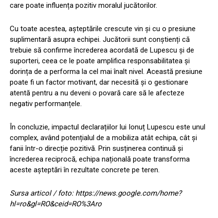
care poate influența pozitiv moralul jucătorilor.
Cu toate acestea, așteptările crescute vin și cu o presiune
suplimentară asupra echipei. Jucătorii sunt conștienți că
trebuie să confirme încrederea acordată de Lupescu și de
suporteri, ceea ce le poate amplifica responsabilitatea și
dorința de a performa la cel mai înalt nivel. Această presiune
poate fi un factor motivant, dar necesită și o gestionare
atentă pentru a nu deveni o povară care să le afecteze
negativ performanțele.
În concluzie, impactul declarațiilor lui Ionuț Lupescu este unul
complex, având potențialul de a mobiliza atât echipa, cât și
fanii într-o direcție pozitivă. Prin susținerea continuă și
încrederea reciprocă, echipa națională poate transforma
aceste așteptări în rezultate concrete pe teren.
Sursa articol / foto: https://news.google.com/home?
hl=ro&gl=RO&ceid=RO%3Aro