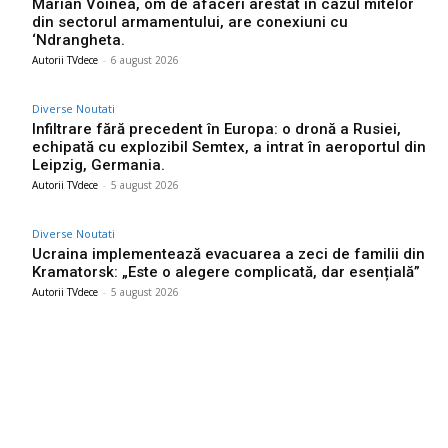
Marian Voinea, om de afaceri arestat în cazul mitelor
din sectorul armamentului, are conexiuni cu
‘Ndrangheta.
Autorii TVdece
-
6 august 2026
Diverse Noutati
Infiltrare fără precedent în Europa: o dronă a Rusiei,
echipată cu explozibil Semtex, a intrat în aeroportul din
Leipzig, Germania.
Autorii TVdece
-
5 august 2026
Diverse Noutati
Ucraina implementează evacuarea a zeci de familii din
Kramatorsk: „Este o alegere complicată, dar esențială”
Autorii TVdece
-
5 august 2026
Bun venit TVdece.ro
TVdece.ro un site de știri / blog de noutăți, dedicat diseminării de
informații și actualități. Acesta oferă articole, reportaje și analize
pe teme diverse, de la evenimente curente la subiecte specifice