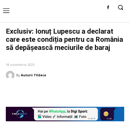
Exclusiv: Ionuț Lupescu a declarat
care este condiția pentru ca România
să depășească meciurile de baraj
DIVERSE NOUTATI
18 noiembrie 2025
By
Autorii TVdece
Facebook
Twitter
Pinterest
W