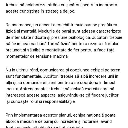
trebuie să colaboreze strâns cu jucătorii pentru a încorpora
aceste cunoștințe în strategia de joc.
De asemenea, un accent deosebit trebuie pus pe pregătirea
fizică și mentală. Meciurile de baraj sunt adesea caracterizate
de intensitate ridicată și presiune psihologică. Jucătorii trebuie
să fie în cea mai bună formă fizică pentru a rezista efortului
prelungit și să aibă o mentalitate de fier pentru a face față
momentelor de tensiune maximă.
Nu în ultimul rând, comunicarea și coeziunea echipei pe teren
sunt fundamentale. Jucătorii trebuie să aibă încredere unii în
alții și să comunice eficient pentru a se coordona în timpul
jocului. Antrenamentele trebuie să includă exerciții care să
întărească aceste aspecte, asigurându-se că fiecare jucător
își cunoaște rolul și responsabilitățile.
Prin implementarea acestor planuri, echipa națională poate
aborda meciurile de baraj cu încredere și hotărâre, având
toate șansele să obțină rezultatele dorite.