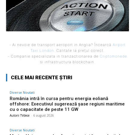
- Ai nevoie de transport aeroport in Anglia? Încearcă
Airport
Taxi London
. Calitate la prețul corect.
- Companie specializata in tranzactionarea de
Criptomonede
si infrastructura blockchain.
CELE MAI RECENTE ȘTIRI
Diverse Noutati
România intră în cursa pentru energia eoliană
offshore: Executivul sugerează șase regiuni maritime
cu o capacitate de peste 11 GW
Autorii TVdece
-
6 august 2026
Diverse Noutati