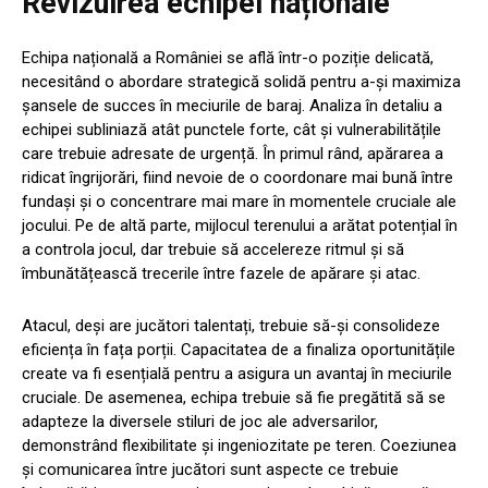
Revizuirea echipei naționale
Echipa națională a României se află într-o poziție delicată,
necesitând o abordare strategică solidă pentru a-și maximiza
șansele de succes în meciurile de baraj. Analiza în detaliu a
echipei subliniază atât punctele forte, cât și vulnerabilitățile
care trebuie adresate de urgență. În primul rând, apărarea a
ridicat îngrijorări, fiind nevoie de o coordonare mai bună între
fundași și o concentrare mai mare în momentele cruciale ale
jocului. Pe de altă parte, mijlocul terenului a arătat potențial în
a controla jocul, dar trebuie să accelereze ritmul și să
îmbunătățească trecerile între fazele de apărare și atac.
Atacul, deși are jucători talentați, trebuie să-și consolideze
eficiența în fața porții. Capacitatea de a finaliza oportunitățile
create va fi esențială pentru a asigura un avantaj în meciurile
cruciale. De asemenea, echipa trebuie să fie pregătită să se
adapteze la diversele stiluri de joc ale adversarilor,
demonstrând flexibilitate și ingeniozitate pe teren. Coeziunea
și comunicarea între jucători sunt aspecte ce trebuie