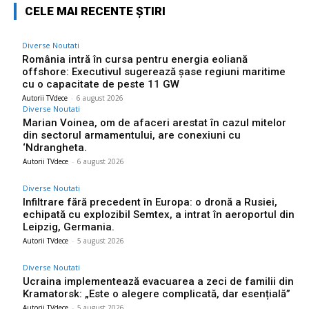
CELE MAI RECENTE ȘTIRI
Diverse Noutati
România intră în cursa pentru energia eoliană
offshore: Executivul sugerează șase regiuni maritime
cu o capacitate de peste 11 GW
Autorii TVdece
-
6 august 2026
Diverse Noutati
Marian Voinea, om de afaceri arestat în cazul mitelor
din sectorul armamentului, are conexiuni cu
‘Ndrangheta.
Autorii TVdece
-
6 august 2026
Diverse Noutati
Infiltrare fără precedent în Europa: o dronă a Rusiei,
echipată cu explozibil Semtex, a intrat în aeroportul din
Leipzig, Germania.
Autorii TVdece
-
5 august 2026
Diverse Noutati
Ucraina implementează evacuarea a zeci de familii din
Kramatorsk: „Este o alegere complicată, dar esențială”
Autorii TVdece
-
5 august 2026