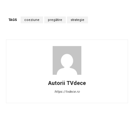
TAGS
coeziune
pregătire
strategie
Autorii TVdece
https://tvdece.ro
Facebook
Twitter
Pinterest
W