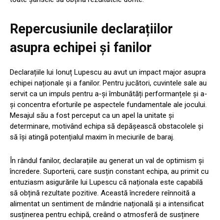
Repercusiunile declarațiilor
asupra echipei și fanilor
Declarațiile lui Ionuț Lupescu au avut un impact major asupra
echipei naționale și a fanilor. Pentru jucători, cuvintele sale au
servit ca un impuls pentru a-și îmbunătăți performanțele și a-
și concentra eforturile pe aspectele fundamentale ale jocului.
Mesajul său a fost perceput ca un apel la unitate și
determinare, motivând echipa să depășească obstacolele și
să își atingă potențialul maxim în meciurile de baraj.
În rândul fanilor, declarațiile au generat un val de optimism și
încredere. Suporterii, care susțin constant echipa, au primit cu
entuziasm asigurările lui Lupescu că naționala este capabilă
să obțină rezultate pozitive. Această încredere reînnoită a
alimentat un sentiment de mândrie națională și a intensificat
susținerea pentru echipă, creând o atmosferă de susținere