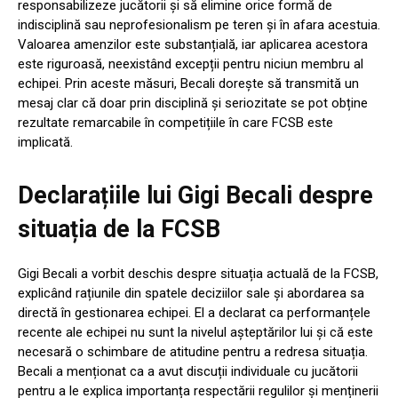
responsabilizeze jucătorii și să elimine orice formă de
indisciplină sau neprofesionalism pe teren și în afara acestuia.
Valoarea amenzilor este substanțială, iar aplicarea acestora
este riguroasă, neexistând excepții pentru niciun membru al
echipei. Prin aceste măsuri, Becali dorește să transmită un
mesaj clar că doar prin disciplină și seriozitate se pot obține
rezultate remarcabile în competițiile în care FCSB este
implicată.
Declarațiile lui Gigi Becali despre
situația de la FCSB
Gigi Becali a vorbit deschis despre situația actuală de la FCSB,
explicând rațiunile din spatele deciziilor sale și abordarea sa
directă în gestionarea echipei. El a declarat ca performanțele
recente ale echipei nu sunt la nivelul așteptărilor lui și că este
necesară o schimbare de atitudine pentru a redresa situația.
Becali a menționat ca a avut discuții individuale cu jucătorii
pentru a le explica importanța respectării regulilor și menținerii