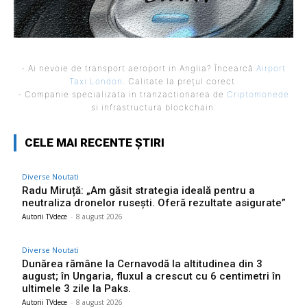
- Ai nevoie de transport aeroport in Anglia? Încearcă
Airport
Taxi London
. Calitate la prețul corect.
- Companie specializata in tranzactionarea de
Criptomonede
si infrastructura blockchain.
CELE MAI RECENTE ȘTIRI
Diverse Noutati
Radu Miruță: „Am găsit strategia ideală pentru a
neutraliza dronelor rusești. Oferă rezultate asigurate”
Autorii TVdece
-
8 august 2026
Diverse Noutati
Dunărea rămâne la Cernavodă la altitudinea din 3
august; în Ungaria, fluxul a crescut cu 6 centimetri în
ultimele 3 zile la Paks.
Autorii TVdece
-
8 august 2026