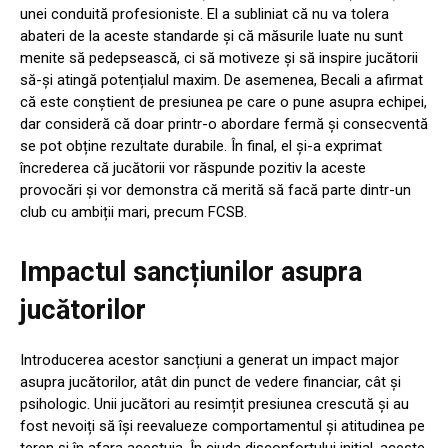
unei conduită profesioniste. El a subliniat că nu va tolera
abateri de la aceste standarde și că măsurile luate nu sunt
menite să pedepsească, ci să motiveze și să inspire jucătorii
să-și atingă potențialul maxim. De asemenea, Becali a afirmat
că este conștient de presiunea pe care o pune asupra echipei,
dar consideră că doar printr-o abordare fermă și consecventă
se pot obține rezultate durabile. În final, el și-a exprimat
încrederea că jucătorii vor răspunde pozitiv la aceste
provocări și vor demonstra că merită să facă parte dintr-un
club cu ambiții mari, precum FCSB.
Impactul sancțiunilor asupra
jucătorilor
Introducerea acestor sancțiuni a generat un impact major
asupra jucătorilor, atât din punct de vedere financiar, cât și
psihologic. Unii jucători au resimțit presiunea crescută și au
fost nevoiți să își reevalueze comportamentul și atitudinea pe
teren și în afara acestuia. În ciuda disconfortului inițial, aceste