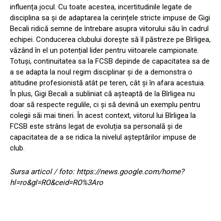
influența jocul. Cu toate acestea, incertitudinile legate de
disciplina sa și de adaptarea la cerințele stricte impuse de Gigi
Becali ridică semne de întrebare asupra viitorului său în cadrul
echipei. Conducerea clubului dorește să îl păstreze pe Bîrligea,
văzând în el un potențial lider pentru viitoarele campionate.
Totuși, continuitatea sa la FCSB depinde de capacitatea sa de
a se adapta la noul regim disciplinar și de a demonstra o
atitudine profesionistă atât pe teren, cât și în afara acestuia.
În plus, Gigi Becali a subliniat că așteaptă de la Bîrligea nu
doar să respecte regulile, ci și să devină un exemplu pentru
colegii săi mai tineri. În acest context, viitorul lui Bîrligea la
FCSB este strâns legat de evoluția sa personală și de
capacitatea de a se ridica la nivelul așteptărilor impuse de
club.
Sursa articol / foto: https://news.google.com/home?
hl=ro&gl=RO&ceid=RO%3Aro