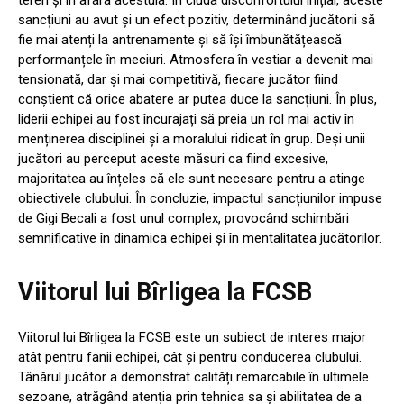
sancțiuni au avut și un efect pozitiv, determinând jucătorii să
fie mai atenți la antrenamente și să își îmbunătățească
performanțele în meciuri. Atmosfera în vestiar a devenit mai
tensionată, dar și mai competitivă, fiecare jucător fiind
conștient că orice abatere ar putea duce la sancțiuni. În plus,
liderii echipei au fost încurajați să preia un rol mai activ în
menținerea disciplinei și a moralului ridicat în grup. Deși unii
jucători au perceput aceste măsuri ca fiind excesive,
majoritatea au înțeles că ele sunt necesare pentru a atinge
obiectivele clubului. În concluzie, impactul sancțiunilor impuse
de Gigi Becali a fost unul complex, provocând schimbări
semnificative în dinamica echipei și în mentalitatea jucătorilor.
Viitorul lui Bîrligea la FCSB
Viitorul lui Bîrligea la FCSB este un subiect de interes major
atât pentru fanii echipei, cât și pentru conducerea clubului.
Tânărul jucător a demonstrat calități remarcabile în ultimele
sezoane, atrăgând atenția prin tehnica sa și abilitatea de a