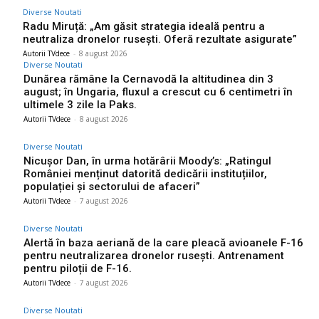
Diverse Noutati
Radu Miruță: „Am găsit strategia ideală pentru a
neutraliza dronelor rusești. Oferă rezultate asigurate”
Autorii TVdece
-
8 august 2026
Diverse Noutati
Dunărea rămâne la Cernavodă la altitudinea din 3
august; în Ungaria, fluxul a crescut cu 6 centimetri în
ultimele 3 zile la Paks.
Autorii TVdece
-
8 august 2026
Diverse Noutati
Nicușor Dan, în urma hotărârii Moody’s: „Ratingul
României menținut datorită dedicării instituțiilor,
populației și sectorului de afaceri”
Autorii TVdece
-
7 august 2026
Diverse Noutati
Alertă în baza aeriană de la care pleacă avioanele F-16
pentru neutralizarea dronelor rusești. Antrenament
pentru piloții de F-16.
Autorii TVdece
-
7 august 2026
Diverse Noutati