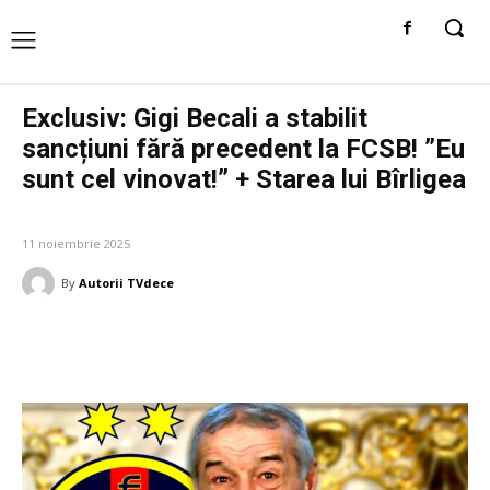
Exclusiv: Gigi Becali a stabilit
sancțiuni fără precedent la FCSB! ”Eu
sunt cel vinovat!” + Starea lui Bîrligea
DIVERSE NOUTATI
11 noiembrie 2025
By
Autorii TVdece
Facebook
Twitter
Pinterest
W