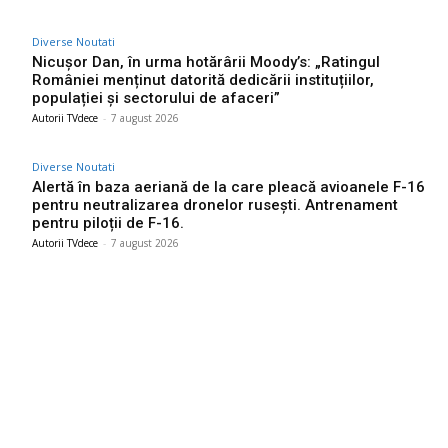
Diverse Noutati
Nicușor Dan, în urma hotărârii Moody’s: „Ratingul
României menținut datorită dedicării instituțiilor,
populației și sectorului de afaceri”
Autorii TVdece
-
7 august 2026
Diverse Noutati
Alertă în baza aeriană de la care pleacă avioanele F-16
pentru neutralizarea dronelor rusești. Antrenament
pentru piloții de F-16.
Autorii TVdece
-
7 august 2026
Bun venit TVdece.ro
TVdece.ro un site de știri / blog de noutăți, dedicat diseminării de
informații și actualități. Acesta oferă articole, reportaje și analize
pe teme diverse, de la evenimente curente la subiecte specifice
de interes. Este un spațiu digital pentru informare și educație.
Contactati-ne oricand la adresa: contact@tvdece.ro