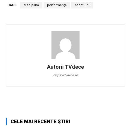
TAGS
disciplină
performanță
sancțiuni
Autorii TVdece
https://tvdece.ro
Facebook
Twitter
Pinterest
W
CELE MAI RECENTE ȘTIRI