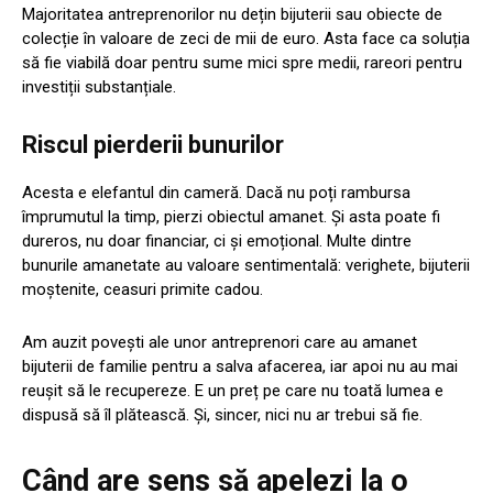
Majoritatea antreprenorilor nu dețin bijuterii sau obiecte de
colecție în valoare de zeci de mii de euro. Asta face ca soluția
să fie viabilă doar pentru sume mici spre medii, rareori pentru
investiții substanțiale.
Riscul pierderii bunurilor
Acesta e elefantul din cameră. Dacă nu poți rambursa
împrumutul la timp, pierzi obiectul amanet. Și asta poate fi
dureros, nu doar financiar, ci și emoțional. Multe dintre
bunurile amanetate au valoare sentimentală: verighete, bijuterii
moștenite, ceasuri primite cadou.
Am auzit povești ale unor antreprenori care au amanet
bijuterii de familie pentru a salva afacerea, iar apoi nu au mai
reușit să le recupereze. E un preț pe care nu toată lumea e
dispusă să îl plătească. Și, sincer, nici nu ar trebui să fie.
Când are sens să apelezi la o