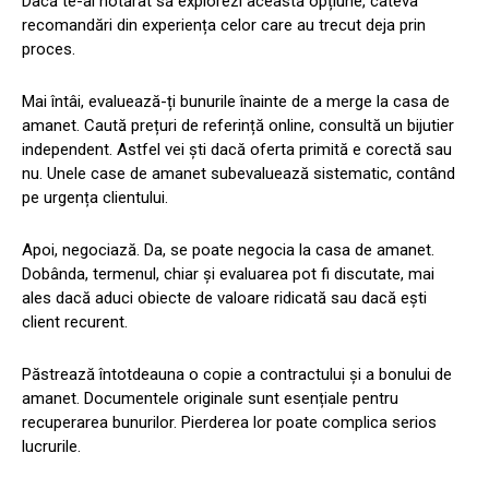
Dacă te-ai hotărât să explorezi această opțiune, câteva
recomandări din experiența celor care au trecut deja prin
proces.
Mai întâi, evaluează-ți bunurile înainte de a merge la casa de
amanet. Caută prețuri de referință online, consultă un bijutier
independent. Astfel vei ști dacă oferta primită e corectă sau
nu. Unele case de amanet subevaluează sistematic, contând
pe urgența clientului.
Apoi, negociază. Da, se poate negocia la casa de amanet.
Dobânda, termenul, chiar și evaluarea pot fi discutate, mai
ales dacă aduci obiecte de valoare ridicată sau dacă ești
client recurent.
Păstrează întotdeauna o copie a contractului și a bonului de
amanet. Documentele originale sunt esențiale pentru
recuperarea bunurilor. Pierderea lor poate complica serios
lucrurile.