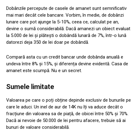
Dobânzile percepute de casele de amanet sunt semnificativ
mai mari decât cele bancare. Vorbim, în medie, de dobânzi
lunare care pot ajunge la 5-10%, ceea ce, calculat pe an,
devine o sumă considerabilă. Dacă amanezi un obiect evaluat
la 5.000 de lei și plătești o dobândă lunară de 7%, într-o lună
datorezi deja 350 de lei doar pe dobândă.
Compară asta cu un credit bancar unde dobânda anuală e
undeva între 8% și 15%, și diferența devine evidentă. Casa de
amanet este scumpă. Nu e un secret.
Sumele limitate
Valoarea pe care o poți obține depinde exclusiv de bunurile pe
care le aduci. Un inel de aur de 14K nu îți va aduce decât o
fracțiune din valoarea sa de piață, de obicei între 50% și 70%.
Dacă ai nevoie de 50.000 de lei pentru afacere, trebuie să ai
bunuri de valoare considerabilă.