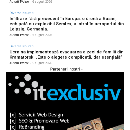
Autorii TVdece
-
6 august 2026
Diverse Noutati
Infiltrare fără precedent în Europa: o dronă a Rusiei,
echipată cu explozibil Semtex, a intrat în aeroportul din
Leipzig, Germania.
Autorii TVdece
-
5 august 2026
Diverse Noutati
Ucraina implementează evacuarea a zeci de familii din
Kramatorsk: „Este o alegere complicată, dar esențială”
Autorii TVdece
-
5 august 2026
- Partenerii nostri -