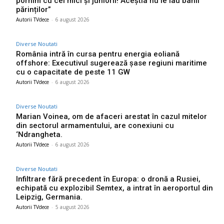
pornim cu cei mici și juniorii! Aceștia nu le iau banii
părinților”
Autorii TVdece
-
6 august 2026
Diverse Noutati
România intră în cursa pentru energia eoliană
offshore: Executivul sugerează șase regiuni maritime
cu o capacitate de peste 11 GW
Autorii TVdece
-
6 august 2026
Diverse Noutati
Marian Voinea, om de afaceri arestat în cazul mitelor
din sectorul armamentului, are conexiuni cu
‘Ndrangheta.
Autorii TVdece
-
6 august 2026
Diverse Noutati
Infiltrare fără precedent în Europa: o dronă a Rusiei,
echipată cu explozibil Semtex, a intrat în aeroportul din
Leipzig, Germania.
Autorii TVdece
-
5 august 2026