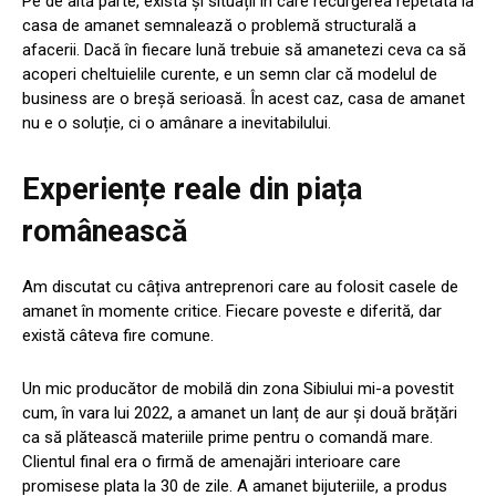
Pe de altă parte, există și situații în care recurgerea repetată la
casa de amanet semnalează o problemă structurală a
afacerii. Dacă în fiecare lună trebuie să amanetezi ceva ca să
acoperi cheltuielile curente, e un semn clar că modelul de
business are o breșă serioasă. În acest caz, casa de amanet
nu e o soluție, ci o amânare a inevitabilului.
Experiențe reale din piața
românească
Am discutat cu câțiva antreprenori care au folosit casele de
amanet în momente critice. Fiecare poveste e diferită, dar
există câteva fire comune.
Un mic producător de mobilă din zona Sibiului mi-a povestit
cum, în vara lui 2022, a amanet un lanț de aur și două brățări
ca să plătească materiile prime pentru o comandă mare.
Clientul final era o firmă de amenajări interioare care
promisese plata la 30 de zile. A amanet bijuteriile, a produs