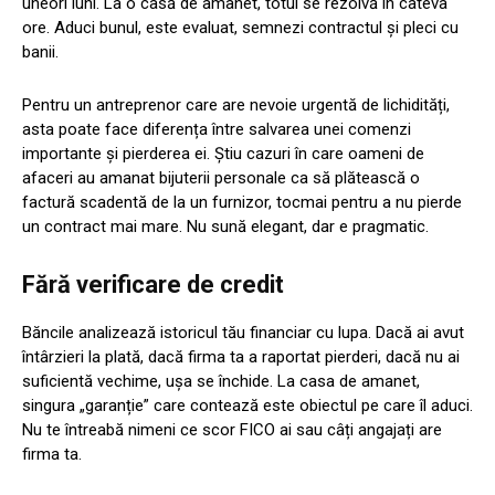
uneori luni. La o casă de amanet, totul se rezolvă în câteva
ore. Aduci bunul, este evaluat, semnezi contractul și pleci cu
banii.
Pentru un antreprenor care are nevoie urgentă de lichidități,
asta poate face diferența între salvarea unei comenzi
importante și pierderea ei. Știu cazuri în care oameni de
afaceri au amanat bijuterii personale ca să plătească o
factură scadentă de la un furnizor, tocmai pentru a nu pierde
un contract mai mare. Nu sună elegant, dar e pragmatic.
Fără verificare de credit
Băncile analizează istoricul tău financiar cu lupa. Dacă ai avut
întârzieri la plată, dacă firma ta a raportat pierderi, dacă nu ai
suficientă vechime, ușa se închide. La casa de amanet,
singura „garanție” care contează este obiectul pe care îl aduci.
Nu te întreabă nimeni ce scor FICO ai sau câți angajați are
firma ta.