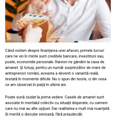
Când vorbim despre finanțarea unei afaceri, primele lucruri
care ne vin în minte sunt creditele bancare, investitorii sau,
poate, economiile personale. Rareori ne gândim la casa de
amanet. Și totuși, pentru un număr surprinzător de mare de
antreprenori români, aceasta a devenit o variantă reală,
testată în momente dificile. Nu o spun din teorie, ci din ceea
ce am observat în piață în ultimii ani.
Poate sună ciudat la prima vedere. Casele de amanet sunt
asociate în mentalul colectiv cu situații disperate, cu oameni
care nu mai au alte opțiuni. Dar realitatea e mult mai nuanțată.
Și merită o discuție serioasă, fără prejudecăți.