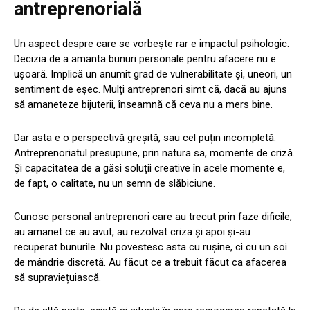
antreprenorială
Un aspect despre care se vorbește rar e impactul psihologic.
Decizia de a amanta bunuri personale pentru afacere nu e
ușoară. Implică un anumit grad de vulnerabilitate și, uneori, un
sentiment de eșec. Mulți antreprenori simt că, dacă au ajuns
să amaneteze bijuterii, înseamnă că ceva nu a mers bine.
Dar asta e o perspectivă greșită, sau cel puțin incompletă.
Antreprenoriatul presupune, prin natura sa, momente de criză.
Și capacitatea de a găsi soluții creative în acele momente e,
de fapt, o calitate, nu un semn de slăbiciune.
Cunosc personal antreprenori care au trecut prin faze dificile,
au amanet ce au avut, au rezolvat criza și apoi și-au
recuperat bunurile. Nu povestesc asta cu rușine, ci cu un soi
de mândrie discretă. Au făcut ce a trebuit făcut ca afacerea
să supraviețuiască.