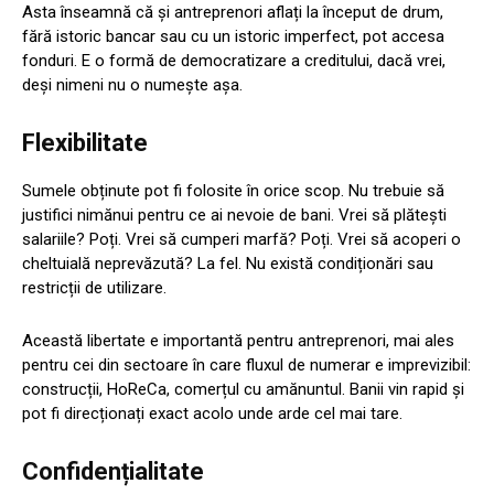
Asta înseamnă că și antreprenori aflați la început de drum,
fără istoric bancar sau cu un istoric imperfect, pot accesa
fonduri. E o formă de democratizare a creditului, dacă vrei,
deși nimeni nu o numește așa.
Flexibilitate
Sumele obținute pot fi folosite în orice scop. Nu trebuie să
justifici nimănui pentru ce ai nevoie de bani. Vrei să plătești
salariile? Poți. Vrei să cumperi marfă? Poți. Vrei să acoperi o
cheltuială neprevăzută? La fel. Nu există condiționări sau
restricții de utilizare.
Această libertate e importantă pentru antreprenori, mai ales
pentru cei din sectoare în care fluxul de numerar e imprevizibil:
construcții, HoReCa, comerțul cu amănuntul. Banii vin rapid și
pot fi direcționați exact acolo unde arde cel mai tare.
Confidențialitate