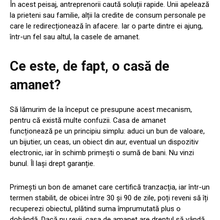
În acest peisaj, antreprenorii caută soluții rapide. Unii apelează
la prieteni sau familie, alții la credite de consum personale pe
care le redirecționează în afacere. Iar o parte dintre ei ajung,
într-un fel sau altul, la casele de amanet.
Ce este, de fapt, o casă de
amanet?
Să lămurim de la început ce presupune acest mecanism,
pentru că există multe confuzii. Casa de amanet
funcționează pe un principiu simplu: aduci un bun de valoare,
un bijutier, un ceas, un obiect din aur, eventual un dispozitiv
electronic, iar în schimb primești o sumă de bani. Nu vinzi
bunul. Îl lași drept garanție.
Primești un bon de amanet care certifică tranzacția, iar într-un
termen stabilit, de obicei între 30 și 90 de zile, poți reveni să îți
recuperezi obiectul, plătind suma împrumutată plus o
dobândă. Dacă nu revii, casa de amanet are dreptul să vândă