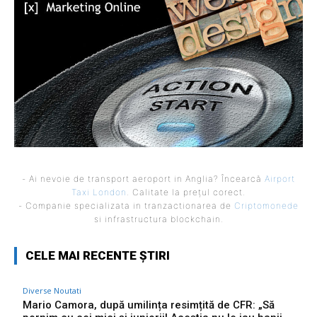
- Ai nevoie de transport aeroport in Anglia? Încearcă
Airport
Taxi London
. Calitate la prețul corect.
- Companie specializata in tranzactionarea de
Criptomonede
si infrastructura blockchain.
CELE MAI RECENTE ȘTIRI
Diverse Noutati
Mario Camora, după umilința resimțită de CFR: „Să