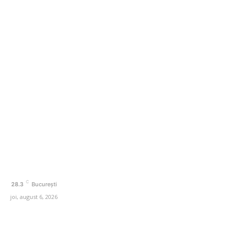
Investigație Recorder: cum se eschivează marii corupți
de sancțiuni în sistemul juridic din România
Categorii
Afaceri si Industrii
Agricultura
Arta si istorie
Auto
Beauty
Cultura si Entertainment
C
28.3
București
joi, august 6, 2026