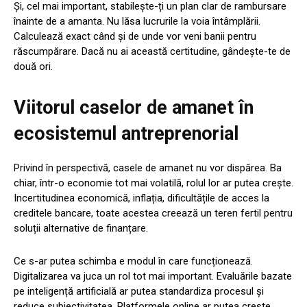
Și, cel mai important, stabilește-ți un plan clar de rambursare
înainte de a amanta. Nu lăsa lucrurile la voia întâmplării.
Calculează exact când și de unde vor veni banii pentru
răscumpărare. Dacă nu ai această certitudine, gândește-te de
două ori.
Viitorul caselor de amanet în
ecosistemul antreprenorial
Privind în perspectivă, casele de amanet nu vor dispărea. Ba
chiar, într-o economie tot mai volatilă, rolul lor ar putea crește.
Incertitudinea economică, inflația, dificultățile de acces la
creditele bancare, toate acestea creează un teren fertil pentru
soluții alternative de finanțare.
Ce s-ar putea schimba e modul în care funcționează.
Digitalizarea va juca un rol tot mai important. Evaluările bazate
pe inteligență artificială ar putea standardiza procesul și
reduce subiectivitatea. Platformele online ar putea crește