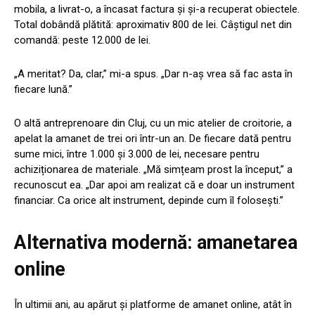
mobila, a livrat-o, a încasat factura și și-a recuperat obiectele.
Total dobândă plătită: aproximativ 800 de lei. Câștigul net din
comandă: peste 12.000 de lei.
„A meritat? Da, clar,” mi-a spus. „Dar n-aș vrea să fac asta în
fiecare lună.”
O altă antreprenoare din Cluj, cu un mic atelier de croitorie, a
apelat la amanet de trei ori într-un an. De fiecare dată pentru
sume mici, între 1.000 și 3.000 de lei, necesare pentru
achiziționarea de materiale. „Mă simțeam prost la început,” a
recunoscut ea. „Dar apoi am realizat că e doar un instrument
financiar. Ca orice alt instrument, depinde cum îl folosești.”
Alternativa modernă: amanetarea
online
În ultimii ani, au apărut și platforme de amanet online, atât în