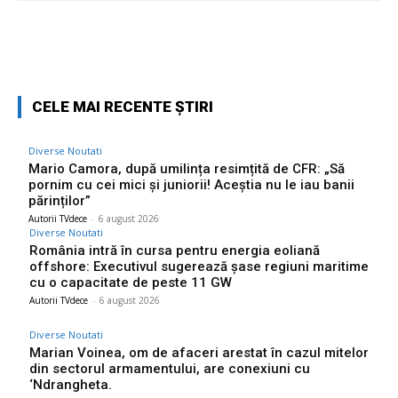
Facebook
Twitter
Pinterest
W
CELE MAI RECENTE ȘTIRI
Diverse Noutati
Mario Camora, după umilința resimțită de CFR: „Să
pornim cu cei mici și juniorii! Aceștia nu le iau banii
părinților”
Autorii TVdece
-
6 august 2026
Diverse Noutati
România intră în cursa pentru energia eoliană
offshore: Executivul sugerează șase regiuni maritime
cu o capacitate de peste 11 GW
Autorii TVdece
-
6 august 2026
Diverse Noutati
Marian Voinea, om de afaceri arestat în cazul mitelor
din sectorul armamentului, are conexiuni cu
‘Ndrangheta.