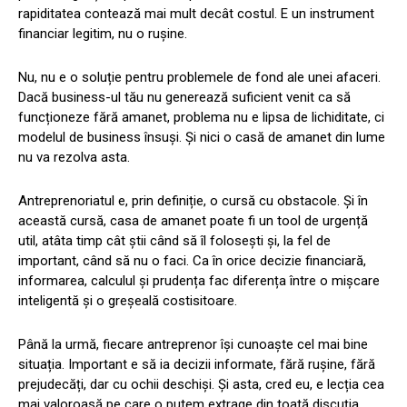
rapiditatea contează mai mult decât costul. E un instrument
financiar legitim, nu o rușine.
Nu, nu e o soluție pentru problemele de fond ale unei afaceri.
Dacă business-ul tău nu generează suficient venit ca să
funcționeze fără amanet, problema nu e lipsa de lichiditate, ci
modelul de business însuși. Și nici o casă de amanet din lume
nu va rezolva asta.
Antreprenoriatul e, prin definiție, o cursă cu obstacole. Și în
această cursă, casa de amanet poate fi un tool de urgență
util, atâta timp cât știi când să îl folosești și, la fel de
important, când să nu o faci. Ca în orice decizie financiară,
informarea, calculul și prudența fac diferența între o mișcare
inteligentă și o greșeală costisitoare.
Până la urmă, fiecare antreprenor își cunoaște cel mai bine
situația. Important e să ia decizii informate, fără rușine, fără
prejudecăți, dar cu ochii deschiși. Și asta, cred eu, e lecția cea
mai valoroasă pe care o putem extrage din toată discuția