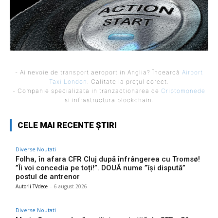
- Ai nevoie de transport aeroport in Anglia? Încearcă
Airport
Taxi London
. Calitate la prețul corect.
- Companie specializata in tranzactionarea de
Criptomonede
si infrastructura blockchain.
CELE MAI RECENTE ȘTIRI
Diverse Noutati
Folha, în afara CFR Cluj după înfrângerea cu Tromsø!
”Îi voi concedia pe toți!”. DOUĂ nume ”își dispută”
postul de antrenor
Autorii TVdece
-
6 august 2026
Diverse Noutati