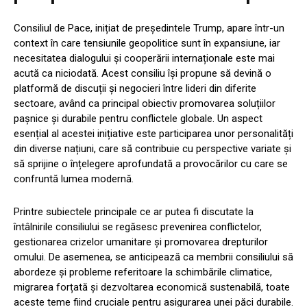
Consiliul de Pace, inițiat de președintele Trump, apare într-un
context în care tensiunile geopolitice sunt în expansiune, iar
necesitatea dialogului și cooperării internaționale este mai
acută ca niciodată. Acest consiliu își propune să devină o
platformă de discuții și negocieri între lideri din diferite
sectoare, având ca principal obiectiv promovarea soluțiilor
pașnice și durabile pentru conflictele globale. Un aspect
esențial al acestei inițiative este participarea unor personalități
din diverse națiuni, care să contribuie cu perspective variate și
să sprijine o înțelegere aprofundată a provocărilor cu care se
confruntă lumea modernă.
Printre subiectele principale ce ar putea fi discutate la
întâlnirile consiliului se regăsesc prevenirea conflictelor,
gestionarea crizelor umanitare și promovarea drepturilor
omului. De asemenea, se anticipează ca membrii consiliului să
abordeze și probleme referitoare la schimbările climatice,
migrarea forțată și dezvoltarea economică sustenabilă, toate
aceste teme fiind cruciale pentru asigurarea unei păci durabile.