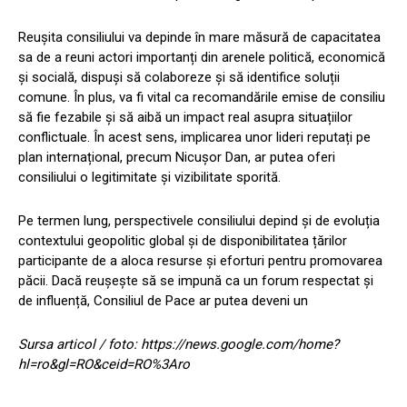
Reușita consiliului va depinde în mare măsură de capacitatea
sa de a reuni actori importanți din arenele politică, economică
și socială, dispuși să colaboreze și să identifice soluții
comune. În plus, va fi vital ca recomandările emise de consiliu
să fie fezabile și să aibă un impact real asupra situațiilor
conflictuale. În acest sens, implicarea unor lideri reputați pe
plan internațional, precum Nicușor Dan, ar putea oferi
consiliului o legitimitate și vizibilitate sporită.
Pe termen lung, perspectivele consiliului depind și de evoluția
contextului geopolitic global și de disponibilitatea țărilor
participante de a aloca resurse și eforturi pentru promovarea
păcii. Dacă reușește să se impună ca un forum respectat și
de influență, Consiliul de Pace ar putea deveni un
Sursa articol / foto: https://news.google.com/home?
hl=ro&gl=RO&ceid=RO%3Aro