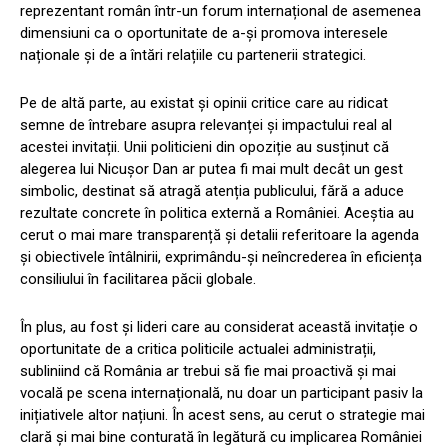
reprezentant român într-un forum internațional de asemenea
dimensiuni ca o oportunitate de a-și promova interesele
naționale și de a întări relațiile cu partenerii strategici.
Pe de altă parte, au existat și opinii critice care au ridicat
semne de întrebare asupra relevanței și impactului real al
acestei invitații. Unii politicieni din opoziție au susținut că
alegerea lui Nicușor Dan ar putea fi mai mult decât un gest
simbolic, destinat să atragă atenția publicului, fără a aduce
rezultate concrete în politica externă a României. Aceștia au
cerut o mai mare transparență și detalii referitoare la agenda
și obiectivele întâlnirii, exprimându-și neîncrederea în eficiența
consiliului în facilitarea păcii globale.
În plus, au fost și lideri care au considerat această invitație o
oportunitate de a critica politicile actualei administrații,
subliniind că România ar trebui să fie mai proactivă și mai
vocală pe scena internațională, nu doar un participant pasiv la
inițiativele altor națiuni. În acest sens, au cerut o strategie mai
clară și mai bine conturată în legătură cu implicarea României