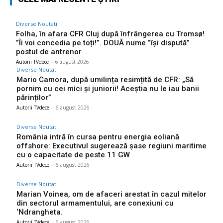
Diverse Noutati
Folha, în afara CFR Cluj după înfrângerea cu Tromsø!
”Îi voi concedia pe toți!”. DOUĂ nume ”își dispută”
postul de antrenor
Autorii TVdece
-
6 august 2026
Diverse Noutati
Mario Camora, după umilința resimțită de CFR: „Să
pornim cu cei mici și juniorii! Aceștia nu le iau banii
părinților”
Autorii TVdece
-
6 august 2026
Diverse Noutati
România intră în cursa pentru energia eoliană
offshore: Executivul sugerează șase regiuni maritime
cu o capacitate de peste 11 GW
Autorii TVdece
-
6 august 2026
Diverse Noutati
Marian Voinea, om de afaceri arestat în cazul mitelor
din sectorul armamentului, are conexiuni cu
‘Ndrangheta.
Autorii TVdece
-
6 august 2026