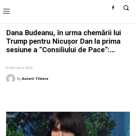
Dana Budeanu, în urma chemării lui
Trump pentru Nicușor Dan la prima
sesiune a ”Consiliului de Pace”:…
DIVERSE NOUTATI
8 februarie 2026
By
Autorii TVdece
Facebook
Twitter
Pinterest
W