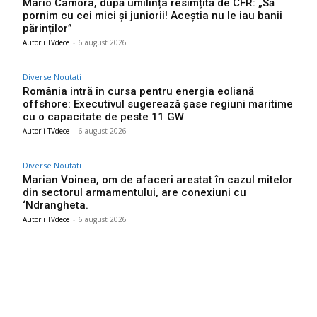
Mario Camora, după umilința resimțită de CFR: „Să
pornim cu cei mici și juniorii! Aceștia nu le iau banii
părinților”
Autorii TVdece
-
6 august 2026
Diverse Noutati
România intră în cursa pentru energia eoliană
offshore: Executivul sugerează șase regiuni maritime
cu o capacitate de peste 11 GW
Autorii TVdece
-
6 august 2026
Diverse Noutati
Marian Voinea, om de afaceri arestat în cazul mitelor
din sectorul armamentului, are conexiuni cu
‘Ndrangheta.
Autorii TVdece
-
6 august 2026
Bun venit TVdece.ro
TVdece.ro un site de știri / blog de noutăți, dedicat diseminării de
informații și actualități. Acesta oferă articole, reportaje și analize