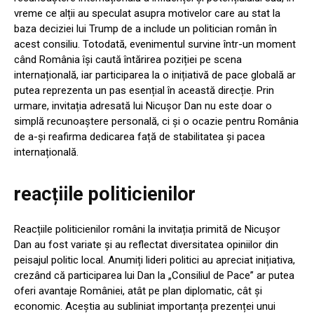
vreme ce alții au speculat asupra motivelor care au stat la
baza deciziei lui Trump de a include un politician român în
acest consiliu. Totodată, evenimentul survine într-un moment
când România își caută întărirea poziției pe scena
internațională, iar participarea la o inițiativă de pace globală ar
putea reprezenta un pas esențial în această direcție. Prin
urmare, invitația adresată lui Nicușor Dan nu este doar o
simplă recunoaștere personală, ci și o ocazie pentru România
de a-și reafirma dedicarea față de stabilitatea și pacea
internațională.
reacțiile politicienilor
Reacțiile politicienilor români la invitația primită de Nicușor
Dan au fost variate și au reflectat diversitatea opiniilor din
peisajul politic local. Anumiți lideri politici au apreciat inițiativa,
crezând că participarea lui Dan la „Consiliul de Pace” ar putea
oferi avantaje României, atât pe plan diplomatic, cât și
economic. Aceștia au subliniat importanța prezenței unui