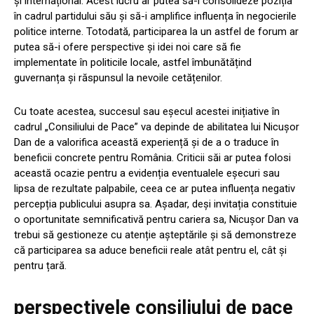
și internațional. Acest lucru ar putea să-i consolideze poziția
în cadrul partidului său și să-i amplifice influența în negocierile
politice interne. Totodată, participarea la un astfel de forum ar
putea să-i ofere perspective și idei noi care să fie
implementate în politicile locale, astfel îmbunătățind
guvernanța și răspunsul la nevoile cetățenilor.
Cu toate acestea, succesul sau eșecul acestei inițiative în
cadrul „Consiliului de Pace” va depinde de abilitatea lui Nicușor
Dan de a valorifica această experiență și de a o traduce în
beneficii concrete pentru România. Criticii săi ar putea folosi
această ocazie pentru a evidenția eventualele eșecuri sau
lipsa de rezultate palpabile, ceea ce ar putea influența negativ
percepția publicului asupra sa. Așadar, deși invitația constituie
o oportunitate semnificativă pentru cariera sa, Nicușor Dan va
trebui să gestioneze cu atenție așteptările și să demonstreze
că participarea sa aduce beneficii reale atât pentru el, cât și
pentru țară.
perspectivele consiliului de pace