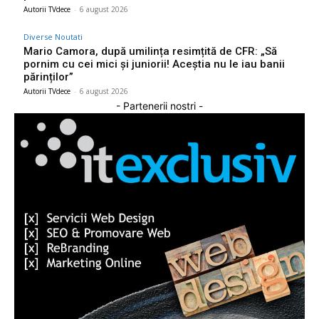
Autorii TVdece
-
6 august 2026
Diverse Noutati
Mario Camora, după umilința resimțită de CFR: „Să
pornim cu cei mici și juniorii! Aceștia nu le iau banii
părinților”
Autorii TVdece
-
6 august 2026
- Partenerii nostri -