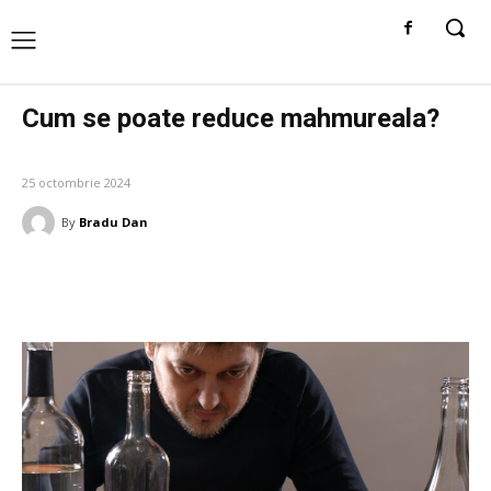
Cum se poate reduce mahmureala?
DIVERSE NOUTATI
25 octombrie 2024
By
Bradu Dan
Facebook
Twitter
Pinterest
W