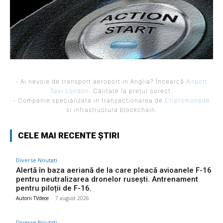
- Ai nevoie de transport aeroport in Anglia? Încearcă
Airport
Taxi London
. Calitate la prețul corect.
- Companie specializata in tranzactionarea de
Criptomonede
si infrastructura blockchain.
CELE MAI RECENTE ȘTIRI
Diverse Noutati
Alertă în baza aeriană de la care pleacă avioanele F-16
pentru neutralizarea dronelor rusești. Antrenament
pentru piloții de F-16.
Autorii TVdece
-
7 august 2026
Diverse Noutati