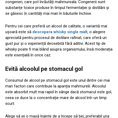
congeneri, care pot înrăutăți mahmureala. Congenerii sunt
substanțe toxice produse în timpul fermentației și distilării și
se găsesc în cantități mai mari în băuturile închise.
Pentru cei care preferă un alcool de calitate, o variantă mai
ușoară este să
descopera whisky single malt
, o alegere
apreciată pentru procesul de distilare rafinat, care oferă un
gust pur și o experiență deosebită fără aditivi. Acest tip de
whisky poate fi mai blând asupra organismului, însă moderația
este esențială în orice caz.
Evită alcoolul pe stomacul gol
Consumul de alcool pe stomacul gol este unul dintre cei mai
mari factori care contribuie la apariția mahmurelii. Alcoolul
este absorbit mult mai rapid în sânge dacă stomacul este gol,
ceea ce duce la o concentrație mare de alcool într-un timp
scurt.
Alege să iei o masă înainte de a începe să bei, preferabil una