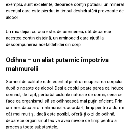
exemplu, sunt excelente, deoarece conțin potasiu, un mineral
esențial care este pierdut în timpul deshidratării provocate de
alcool.
Un mic dejun cu ouă este, de asemenea, util, deoarece
acestea conțin cisteină, un aminoacid care ajută la
descompunerea acetaldehidei din corp.
Odihna – un aliat puternic împotriva
mahmurelii
Somnul de calitate este esențial pentru recuperarea corpului
după o noapte de alcool. Deși alcoolul poate părea că induce
somnul, de fapt, perturbă ciclurile naturale de somn, ceea ce
face ca organismul să se odihnească mai puțin eficient. Prin
urmare, dacă ai o mahmureală, acordă-ți timp pentru a dormi
cât mai mult și, dacă este posibil, oferă-ți o zi de odihnă,
deoarece organismul tău va avea nevoie de timp pentru a
procesa toate substanțele.