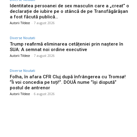
Identitatea persoanei de sex masculin care a „creat” o
declarație de iubire pe o stâncă de pe Transfăgărășan
a fost făcută publică…
Autorii TVdece
-
7 august 2026
Diverse Noutati
Trump reafirmă eliminarea cetățeniei prin naștere în
SUA: A semnat noi ordine executive
Autorii TVdece
-
7 august 2026
Diverse Noutati
Folha, în afara CFR Cluj după înfrângerea cu Tromsø!
”Îi voi concedia pe toți!”. DOUĂ nume ”își dispută”
postul de antrenor
Autorii TVdece
-
6 august 2026
Bun venit TVdece.ro
TVdece.ro un site de știri / blog de noutăți, dedicat diseminării de
informații și actualități. Acesta oferă articole, reportaje și analize