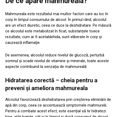
De ce apare mahmureala?
Mahmureala este rezultatul mai multor factori care au loc în
corp în timpul consumului de alcool. În primul rând, alcoolul
are un efect diuretic, ceea ce duce la deshidratare. Pe măsură
ce alcoolul este metabolizat în ficat, substanțele toxice
rezultate, cum ar fi acetaldehida, sunt eliberate în corp și
cauzează inflamație.
De asemenea, alcoolul reduce nivelul de glucoză, perturbă
somnul și scade nivelul de vitamine și minerale, toate aceste
aspecte contribuind la senzația de mahmureală.
Hidratarea corectă – cheia pentru a
preveni și ameliora mahmureala
Alcoolul favorizează deshidratarea prin creșterea eliminării de
apă din corp, ceea ce accentuează simptomele mahmurelii.
Pentru a combate acest efect, este esențial să te hidratezi
bine, atât înainte, cât și în timpul și după consumul de alcool.