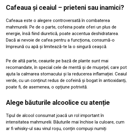
Cafeaua și ceaiul – prieteni sau inamici?
Cafeaua este o alegere controversată în combaterea
mahmurelii. Pe de o parte, cofeina poate oferi un plus de
energie, însă fiind diuretică, poate accentua deshidratarea.
Dacă ai nevoie de cafea pentru a funcționa, consumă-o
împreună cu apă și limitează-te la o singură ceașcă.
Pe de altă parte, ceaiurile pe bază de plante sunt mai
recomandate, în special cele de mentă și de mușețel, care pot
ajuta la calmarea stomacului și la reducerea inflamației. Ceaiul
verde, cu un conținut redus de cofeină și bogat în antioxidanți,
poate fi, de asemenea, o opțiune potrivită.
Alege băuturile alcoolice cu atenție
Tipul de alcool consumat joacă un rol important în
intensitatea mahmurelii. Băuturile mai închise la culoare, cum
ar fi whisky-ul sau vinul roșu, conțin compuși numiți