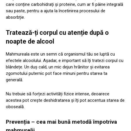
care conține carbohidrați și proteine, cum ar fi pâine integrală
sau paste, pentru a ajuta la încetinirea procesului de
absorbție.
Tratează-ți corpul cu atenție după o
noapte de alcool
Mahmureala este un semn că organismul tău se luptă cu
efectele alcoolului. Așadar, e important să îți tratezi corpul cu
blândețe. Un duș cald, un mic dejun hrănitor și evitarea
zgomotului puternic pot face minuni pentru starea ta
generală.
Nu trebuie să forțezi activități fizice intense, deoarece
acestea pot crește deshidratarea și îți pot accentua starea de
oboseală.
Prevenția – cea mai bună metodă împotriva
mahmurelii