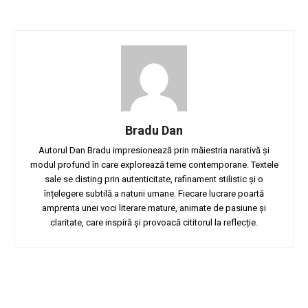
Bradu Dan
Autorul Dan Bradu impresionează prin măiestria narativă și
modul profund în care explorează teme contemporane. Textele
sale se disting prin autenticitate, rafinament stilistic și o
înțelegere subtilă a naturii umane. Fiecare lucrare poartă
amprenta unei voci literare mature, animate de pasiune și
claritate, care inspiră și provoacă cititorul la reflecție.
Facebook
Twitter
Pinterest
W