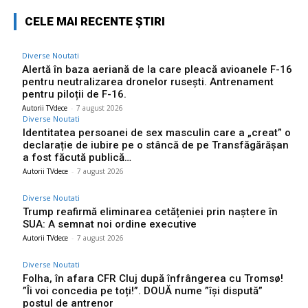
CELE MAI RECENTE ȘTIRI
Diverse Noutati
Alertă în baza aeriană de la care pleacă avioanele F-16
pentru neutralizarea dronelor rusești. Antrenament
pentru piloții de F-16.
Autorii TVdece
-
7 august 2026
Diverse Noutati
Identitatea persoanei de sex masculin care a „creat” o
declarație de iubire pe o stâncă de pe Transfăgărășan
a fost făcută publică…
Autorii TVdece
-
7 august 2026
Diverse Noutati
Trump reafirmă eliminarea cetățeniei prin naștere în
SUA: A semnat noi ordine executive
Autorii TVdece
-
7 august 2026
Diverse Noutati
Folha, în afara CFR Cluj după înfrângerea cu Tromsø!
”Îi voi concedia pe toți!”. DOUĂ nume ”își dispută”
postul de antrenor