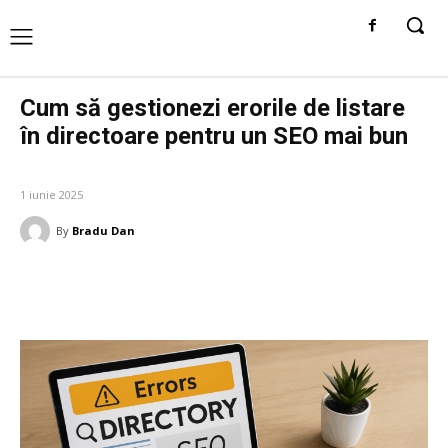
Cum să gestionezi erorile de listare
în directoare pentru un SEO mai bun
AFACERI SI INDUSTRII
1 iunie 2025
By
Bradu Dan
Facebook
Twitter
Pinterest
W