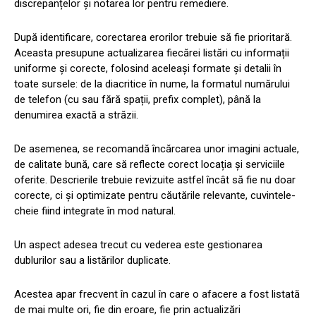
discrepanțelor și notarea lor pentru remediere.
După identificare, corectarea erorilor trebuie să fie prioritară.
Aceasta presupune actualizarea fiecărei listări cu informații
uniforme și corecte, folosind aceleași formate și detalii în
toate sursele: de la diacritice în nume, la formatul numărului
de telefon (cu sau fără spații, prefix complet), până la
denumirea exactă a străzii.
De asemenea, se recomandă încărcarea unor imagini actuale,
de calitate bună, care să reflecte corect locația și serviciile
oferite. Descrierile trebuie revizuite astfel încât să fie nu doar
corecte, ci și optimizate pentru căutările relevante, cuvintele-
cheie fiind integrate în mod natural.
Un aspect adesea trecut cu vederea este gestionarea
dublurilor sau a listărilor duplicate.
Acestea apar frecvent în cazul în care o afacere a fost listată
de mai multe ori, fie din eroare, fie prin actualizări