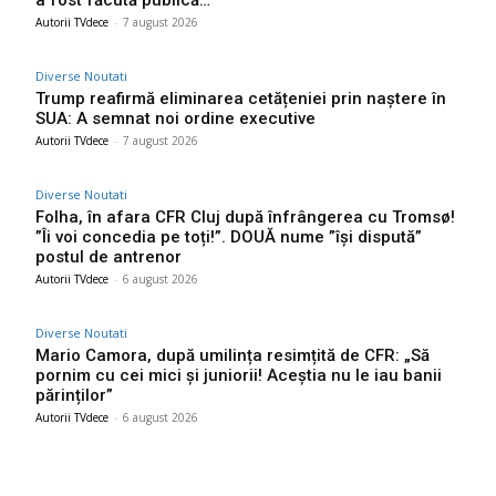
Autorii TVdece
-
7 august 2026
Diverse Noutati
Trump reafirmă eliminarea cetățeniei prin naștere în
SUA: A semnat noi ordine executive
Autorii TVdece
-
7 august 2026
Diverse Noutati
Folha, în afara CFR Cluj după înfrângerea cu Tromsø!
”Îi voi concedia pe toți!”. DOUĂ nume ”își dispută”
postul de antrenor
Autorii TVdece
-
6 august 2026
Diverse Noutati
Mario Camora, după umilința resimțită de CFR: „Să
pornim cu cei mici și juniorii! Aceștia nu le iau banii
părinților”
Autorii TVdece
-
6 august 2026
Bun venit TVdece.ro