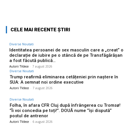
Facebook
Twitter
Pinterest
W
CELE MAI RECENTE ȘTIRI
Diverse Noutati
Identitatea persoanei de sex masculin care a „creat” o
declarație de iubire pe o stâncă de pe Transfăgărășan
a fost făcută publică…
Autorii TVdece
-
7 august 2026
Diverse Noutati
Trump reafirmă eliminarea cetățeniei prin naștere în
SUA: A semnat noi ordine executive
Autorii TVdece
-
7 august 2026
Diverse Noutati
Folha, în afara CFR Cluj după înfrângerea cu Tromsø!
”Îi voi concedia pe toți!”. DOUĂ nume ”își dispută”
postul de antrenor
Autorii TVdece
-
6 august 2026