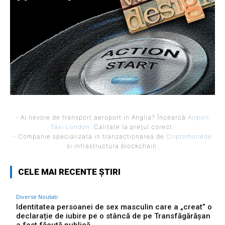
- Ai nevoie de transport aeroport in Anglia? Încearcă
Airport
Taxi London
. Calitate la prețul corect.
- Companie specializata in tranzactionarea de
Criptomonede
si infrastructura blockchain.
CELE MAI RECENTE ȘTIRI
Diverse Noutati
Identitatea persoanei de sex masculin care a „creat” o
declarație de iubire pe o stâncă de pe Transfăgărășan
a fost făcută publică…