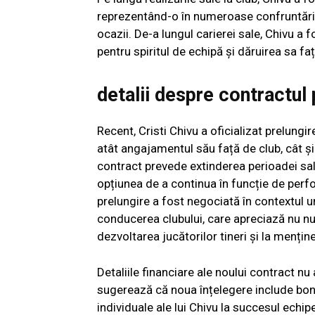
reprezentând-o în numeroase confruntări i
ocazii. De-a lungul carierei sale, Chivu a f
pentru spiritul de echipă și dăruirea sa fa
detalii despre contractul 
Recent, Cristi Chivu a oficializat prelungi
atât angajamentul său față de club, cât și
contract prevede extinderea perioadei sale
opțiunea de a continua în funcție de perf
prelungire a fost negociată în contextul un
conducerea clubului, care apreciază nu numa
dezvoltarea jucătorilor tineri și la menține
Detaliile financiare ale noului contract nu
sugerează că noua înțelegere include bon
individuale ale lui Chivu la succesul echi