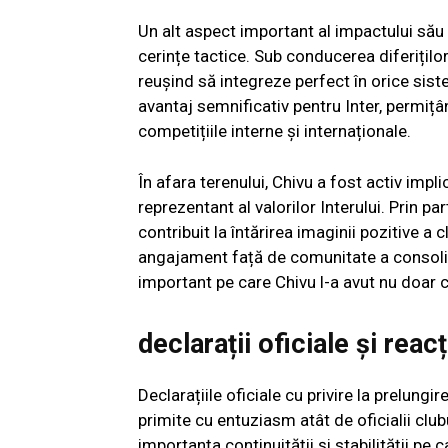
Un alt aspect important al impactului său a
cerințe tactice. Sub conducerea diferiților
reușind să integreze perfect în orice sis
avantaj semnificativ pentru Inter, permițâ
competițiile interne și internaționale.
În afara terenului, Chivu a fost activ impli
reprezentant al valorilor Interului. Prin p
contribuit la întărirea imaginii pozitive a c
angajament față de comunitate a consolidat 
important pe care Chivu l-a avut nu doar ca
declarații oficiale și reacț
Declarațiile oficiale cu privire la prelungi
primite cu entuziasm atât de oficialii clubu
importanța continuității și stabilității pe