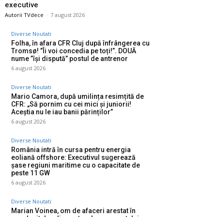
executive
Autorii TVdece
-
7 august 2026
Diverse Noutati
Folha, în afara CFR Cluj după înfrângerea cu
Tromsø! ”Îi voi concedia pe toți!”. DOUĂ
nume ”își dispută” postul de antrenor
6 august 2026
Diverse Noutati
Mario Camora, după umilința resimțită de
CFR: „Să pornim cu cei mici și juniorii!
Aceștia nu le iau banii părinților”
6 august 2026
Diverse Noutati
România intră în cursa pentru energia
eoliană offshore: Executivul sugerează
șase regiuni maritime cu o capacitate de
peste 11 GW
6 august 2026
Diverse Noutati
Marian Voinea, om de afaceri arestat în