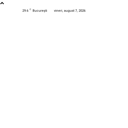
C
29.6
București
vineri, august 7, 2026