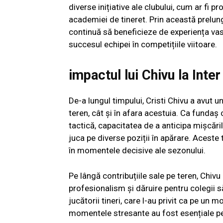
diverse inițiative ale clubului, cum ar fi 
academiei de tineret. Prin această prelungi
continuă să beneficieze de experiența vast
succesul echipei în competițiile viitoare.
impactul lui Chivu la Inter
De-a lungul timpului, Cristi Chivu a avut u
teren, cât și în afara acestuia. Ca fundaș
tactică, capacitatea de a anticipa mișcăril
juca pe diverse poziții în apărare. Aceste 
în momentele decisive ale sezonului.
Pe lângă contribuțiile sale pe teren, Chivu
profesionalism și dăruire pentru colegii să
jucătorii tineri, care l-au privit ca pe un
momentele stresante au fost esențiale pen