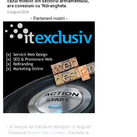
cazul mitelor din sectorul armamentului,
are conexiuni cu ‘Ndrangheta.
6 august 2026
- Partenerii nostri -
- Ai nevoie de transport aeroport in Anglia?
Încearcă
Airport Taxi London
. Calitate la