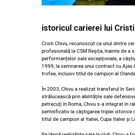
istoricul carierei lui Crist
Cristi Chivu, recunoscut ca unul dintre cei
profesională la CSM Reșița, înainte de a s
performanțelor sale excepționale, a câștiga
1999, la semnarea unui contract cu Ajax
trofee, inclusiv titlul de campion al Olande
În 2003, Chivu a realizat transferul în Se
strălucească prin abilitățile sale defensi
petrecuți în Roma, Chivu s-a integrat în rân
semnificativ la câștigarea triplei istoric
titlul de campion al Italiei, Cupa Italiei ș
Pe lângă realizările sale la club, Chivu a f