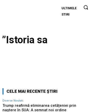
ULTIMELE
Trump
STIRI
reafirmă
eliminarea
cetățeniei
prin
 ”Istoria sa
naștere în
SUA: A
semnat
noi ordine
executive
Twitter
Pinterest
WhatsApp
CELE MAI RECENTE ȘTIRI
Diverse Noutati
Trump reafirmă eliminarea cetățeniei prin
naștere în SUA: A semnat noi ordine