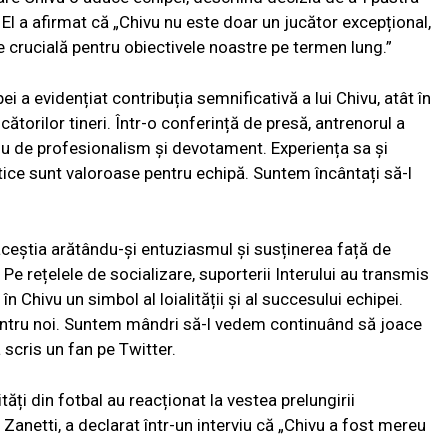
i. El a afirmat că „Chivu nu este doar un jucător excepțional,
ste crucială pentru obiectivele noastre pe termen lung.”
i a evidențiat contribuția semnificativă a lui Chivu, atât în
cătorilor tineri. Într-o conferință de presă, antrenorul a
lu de profesionalism și devotament. Experiența sa și
ice sunt valoroase pentru echipă. Suntem încântați să-l
, aceștia arătându-și entuziasmul și susținerea față de
 Pe rețelele de socializare, suporterii Interului au transmis
n Chivu un simbol al loialității și al succesului echipei.
pentru noi. Suntem mândri să-l vedem continuând să joace
a scris un fan pe Twitter.
tăți din fotbal au reacționat la vestea prelungirii
 Zanetti, a declarat într-un interviu că „Chivu a fost mereu