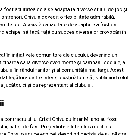
 fost abilitatea de a se adapta la diverse stiluri de joc și
 antrenori, Chivu a dovedit o flexibilitate admirabilă,
tem de joc. Această capacitate de adaptare a fost un
nd echipei să facă față cu succes diverselor provocări în
cat în inițiativele comunitare ale clubului, devenind un
articiparea sa la diverse evenimente și campanii sociale, a
lubului în rândul fanilor și al comunității mai largi. Acest
legătura dintre Inter și susținătorii săi, subliniind rolul
 jucător, ci și ca reprezentant al clubului.
ii
rea contractului lui Cristi Chivu cu Inter Milano au fost
lui, cât și de fani. Președintele Interului a subliniat
 care Chivu o aduce echipei, descriind decizia de a-l păstra