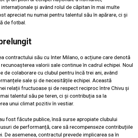
nternaționale și având rolul de căpitan în mai multe
ost apreciat nu numai pentru talentul său în apărare, ci și
ță de fotbal.
prelungit
rea contractului său cu Inter Milano, o acțiune care denotă
 recunoașterea valorii sale continue în cadrul echipei. Noul
 de colaborare cu clubul pentru încă trei ani, având
ormanțele sale și de necesitățile echipei. Această
ei relații fructuoase și de respect reciproc între Chivu și
i talentul său pe teren, ci și contribuția sa la
rea unui climat pozitiv în vestiar.
 au fost făcute publice, însă surse apropiate clubului
usuri de performanță, care să recompenseze contribuțiile
pei. De asemenea, contractul prevede implicarea sa în