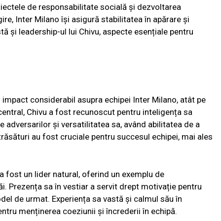
proiectele de responsabilitate socială și dezvoltarea
re, Inter Milano își asigură stabilitatea în apărare și
ă și leadership-ul lui Chivu, aspecte esențiale pentru
n impact considerabil asupra echipei Inter Milano, atât pe
 central, Chivu a fost recunoscut pentru inteligența sa
e adversarilor și versatilitatea sa, având abilitatea de a
trăsături au fost cruciale pentru succesul echipei, mai ales
 a fost un lider natural, oferind un exemplu de
i. Prezența sa în vestiar a servit drept motivație pentru
 model de urmat. Experiența sa vastă și calmul său în
tru menținerea coeziunii și încrederii în echipă.