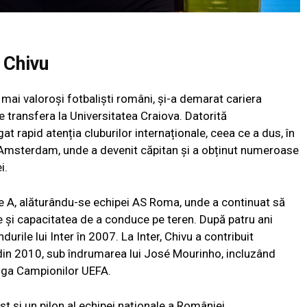
i Chivu
 mai valoroși fotbaliști români, și-a demarat cariera
e transfera la Universitatea Craiova. Datorită
t rapid atenția cluburilor internaționale, ceea ce a dus, în
 Amsterdam, unde a devenit căpitan și a obținut numeroase
i.
rie A, alăturându-se echipei AS Roma, unde a continuat să
ve și capacitatea de a conduce pe teren. După patru ani
durile lui Inter în 2007. La Inter, Chivu a contribuit
e din 2010, sub îndrumarea lui José Mourinho, incluzând
i Liga Campionilor UEFA.
ost și un pilon al echipei naționale a României,