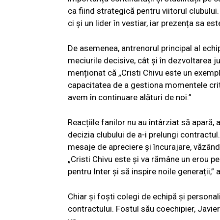
ca fiind strategică pentru viitorul clubulu
ci și un lider în vestiar, iar prezența sa e
De asemenea, antrenorul principal al echipe
meciurile decisive, cât și în dezvoltarea ju
menționat că „Cristi Chivu este un exemp
capacitatea de a gestiona momentele crit
avem în continuare alături de noi.”
Reacțiile fanilor nu au întârziat să apară
decizia clubului de a-i prelungi contractul.
mesaje de apreciere și încurajare, văzând î
„Cristi Chivu este și va rămâne un erou 
pentru Inter și să inspire noile generații,” 
Chiar și foști colegi de echipă și personali
contractului. Fostul său coechipier, Javier