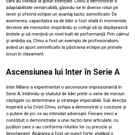
care au condus la goluri esențiale. Chivu a demonstrat o
adaptabilitate remarcabilă, găsindu-se în diverse roluri pe
teren și oferind echipei un avantaj tactic semnificativ. De
asemenea, capacitatea sa de lider a fost vitală în momentele
decisive ale meciurilor, inspirându-și colegii să își depășească
limitele și să mențină un nivel înalt de performanță. Prin calmul
și ambiția sa, Chivu a fost un exemplu de profesionalism,
având un aport semnificativ la păstrarea echipei pe primele
locuri în clasament.
Ascensiunea lui Inter în Serie A
Inter Milano a experimentat o ascensiune impresionantă în
Serie A, întărindu-și statutul de lider printr-o serie de meciuri
câștigate cu determinare și strategie impecabilă. Sub direcția
inspirată a lui Cristi Chivu, echipa a demonstrat o coeziune și
o putere de joc ce au intimidat adversarii. Fiecare meci a
constituit o demonstrație a unei tactici bine articulate, cu
jucători care s-au conforma rolurilor lor cu precizie și
devotament. Apărarea a fost un punct forte, etalând o