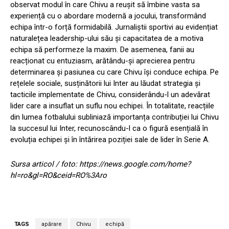
observat modul în care Chivu a reușit să îmbine vasta sa
experiență cu o abordare modernă a jocului, transformând
echipa într-o forță formidabilă. Jurnaliștii sportivi au evidențiat
naturalețea leadership-ului său și capacitatea de a motiva
echipa să performeze la maxim. De asemenea, fanii au
reacționat cu entuziasm, arătându-și aprecierea pentru
determinarea și pasiunea cu care Chivu își conduce echipa. Pe
rețelele sociale, susținătorii lui Inter au lăudat strategia și
tacticile implementate de Chivu, considerându-l un adevărat
lider care a insuflat un suflu nou echipei. În totalitate, reacțiile
din lumea fotbalului subliniază importanța contribuției lui Chivu
la succesul lui Inter, recunoscându-l ca o figură esențială în
evoluția echipei și în întărirea poziției sale de lider în Serie A.
Sursa articol / foto: https://news.google.com/home?
hl=ro&gl=RO&ceid=RO%3Aro
TAGS
apărare
Chivu
echipă