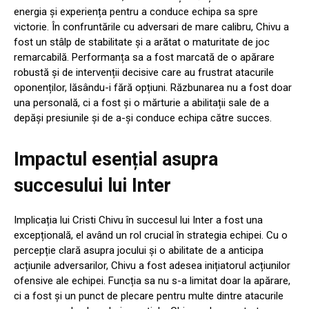
energia și experiența pentru a conduce echipa sa spre
victorie. În confruntările cu adversari de mare calibru, Chivu a
fost un stâlp de stabilitate și a arătat o maturitate de joc
remarcabilă. Performanța sa a fost marcată de o apărare
robustă și de intervenții decisive care au frustrat atacurile
oponenților, lăsându-i fără opțiuni. Răzbunarea nu a fost doar
una personală, ci a fost și o mărturie a abilitații sale de a
depăși presiunile și de a-și conduce echipa către succes.
Impactul esențial asupra
succesului lui Inter
Implicația lui Cristi Chivu în succesul lui Inter a fost una
excepțională, el având un rol crucial în strategia echipei. Cu o
percepție clară asupra jocului și o abilitate de a anticipa
acțiunile adversarilor, Chivu a fost adesea inițiatorul acțiunilor
ofensive ale echipei. Funcția sa nu s-a limitat doar la apărare,
ci a fost și un punct de plecare pentru multe dintre atacurile