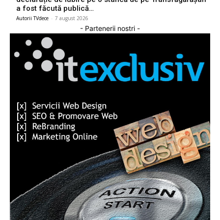
a fost făcută publică…
Autorii TVdece
-
7 august 2026
- Partenerii nostri -