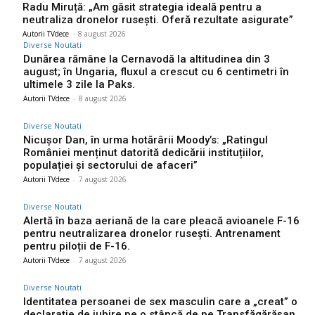
Radu Miruță: „Am găsit strategia ideală pentru a
neutraliza dronelor rusești. Oferă rezultate asigurate”
Autorii TVdece
-
8 august 2026
Diverse Noutati
Dunărea rămâne la Cernavodă la altitudinea din 3
august; în Ungaria, fluxul a crescut cu 6 centimetri în
ultimele 3 zile la Paks.
Autorii TVdece
-
8 august 2026
Diverse Noutati
Nicușor Dan, în urma hotărârii Moody’s: „Ratingul
României menținut datorită dedicării instituțiilor,
populației și sectorului de afaceri”
Autorii TVdece
-
7 august 2026
Diverse Noutati
Alertă în baza aeriană de la care pleacă avioanele F-16
pentru neutralizarea dronelor rusești. Antrenament
pentru piloții de F-16.
Autorii TVdece
-
7 august 2026
Diverse Noutati
Identitatea persoanei de sex masculin care a „creat” o
declarație de iubire pe o stâncă de pe Transfăgărășan