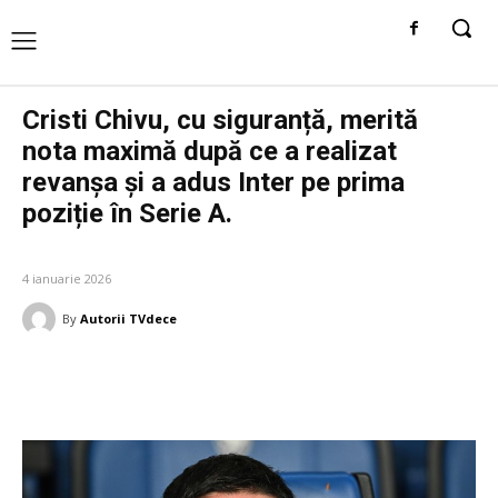
Cristi Chivu, cu siguranță, merită
nota maximă după ce a realizat
revanșa și a adus Inter pe prima
poziție în Serie A.
DIVERSE NOUTATI
4 ianuarie 2026
By
Autorii TVdece
Facebook
Twitter
Pinterest
W