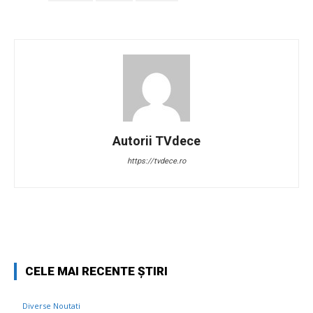
Autorii TVdece
https://tvdece.ro
Facebook
Twitter
Pinterest
W
CELE MAI RECENTE ȘTIRI
Diverse Noutati