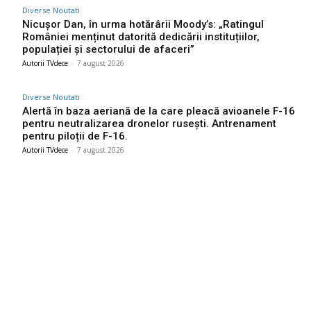
Diverse Noutati
Nicușor Dan, în urma hotărârii Moody’s: „Ratingul
României menținut datorită dedicării instituțiilor,
populației și sectorului de afaceri”
Autorii TVdece
-
7 august 2026
Diverse Noutati
Alertă în baza aeriană de la care pleacă avioanele F-16
pentru neutralizarea dronelor rusești. Antrenament
pentru piloții de F-16.
Autorii TVdece
-
7 august 2026
Bun venit TVdece.ro
TVdece.ro un site de știri / blog de noutăți, dedicat diseminării de
informații și actualități. Acesta oferă articole, reportaje și analize
pe teme diverse, de la evenimente curente la subiecte specifice
de interes. Este un spațiu digital pentru informare și educație.
Contactati-ne oricand la adresa: contact@tvdece.ro