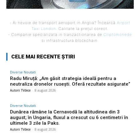
- Ai nevoie de transport aeroport in Anglia? Încearcă
Airport
Taxi London
. Calitate la prețul corect.
- Companie specializata in tranzactionarea de
Criptomonede
si infrastructura blockchain.
CELE MAI RECENTE ȘTIRI
Diverse Noutati
Radu Miruță: „Am găsit strategia ideală pentru a
neutraliza dronelor rusești. Oferă rezultate asigurate”
Autorii TVdece
-
8 august 2026
Diverse Noutati
Dunărea rămâne la Cernavodă la altitudinea din 3
august; în Ungaria, fluxul a crescut cu 6 centimetri în
ultimele 3 zile la Paks.
Autorii TVdece
-
8 august 2026