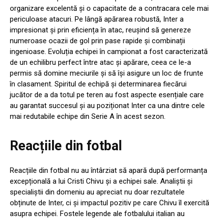
organizare excelentă și o capacitate de a contracara cele mai
periculoase atacuri. Pe lângă apărarea robustă, Inter a
impresionat și prin eficiența în atac, reușind să genereze
numeroase ocazii de gol prin pase rapide și combinații
ingenioase. Evoluția echipei în campionat a fost caracterizată
de un echilibru perfect între atac și apărare, ceea ce le-a
permis să domine meciurile și să își asigure un loc de frunte
în clasament. Spiritul de echipă și determinarea fiecărui
jucător de a da totul pe teren au fost aspecte esențiale care
au garantat succesul și au poziționat Inter ca una dintre cele
mai redutabile echipe din Serie A în acest sezon.
Reacțiile din fotbal
Reacțiile din fotbal nu au întârziat să apară după performanța
excepțională a lui Cristi Chivu și a echipei sale. Analiștii și
specialiștii din domeniu au apreciat nu doar rezultatele
obținute de Inter, ci și impactul pozitiv pe care Chivu îl exercită
asupra echipei. Fostele legende ale fotbalului italian au