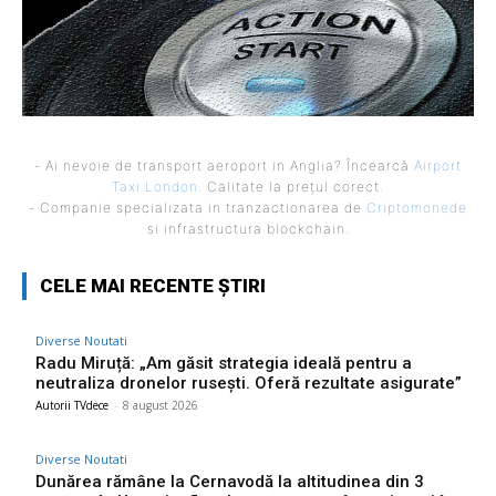
- Ai nevoie de transport aeroport in Anglia? Încearcă
Airport
Taxi London
. Calitate la prețul corect.
- Companie specializata in tranzactionarea de
Criptomonede
si infrastructura blockchain.
CELE MAI RECENTE ȘTIRI
Diverse Noutati
Radu Miruță: „Am găsit strategia ideală pentru a
neutraliza dronelor rusești. Oferă rezultate asigurate”
Autorii TVdece
-
8 august 2026
Diverse Noutati
Dunărea rămâne la Cernavodă la altitudinea din 3