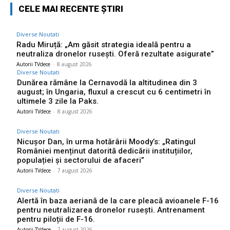
CELE MAI RECENTE ȘTIRI
Diverse Noutati
Radu Miruță: „Am găsit strategia ideală pentru a
neutraliza dronelor rusești. Oferă rezultate asigurate”
Autorii TVdece
-
8 august 2026
Diverse Noutati
Dunărea rămâne la Cernavodă la altitudinea din 3
august; în Ungaria, fluxul a crescut cu 6 centimetri în
ultimele 3 zile la Paks.
Autorii TVdece
-
8 august 2026
Diverse Noutati
Nicușor Dan, în urma hotărârii Moody’s: „Ratingul
României menținut datorită dedicării instituțiilor,
populației și sectorului de afaceri”
Autorii TVdece
-
7 august 2026
Diverse Noutati
Alertă în baza aeriană de la care pleacă avioanele F-16
pentru neutralizarea dronelor rusești. Antrenament
pentru piloții de F-16.
Autorii TVdece
-
7 august 2026