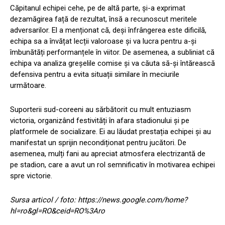
Căpitanul echipei cehe, pe de altă parte, și-a exprimat
dezamăgirea față de rezultat, însă a recunoscut meritele
adversarilor. El a menționat că, deși înfrângerea este dificilă,
echipa sa a învățat lecții valoroase și va lucra pentru a-și
îmbunătăți performanțele în viitor. De asemenea, a subliniat că
echipa va analiza greșelile comise și va căuta să-și întărească
defensiva pentru a evita situații similare în meciurile
următoare.
Suporterii sud-coreeni au sărbătorit cu mult entuziasm
victoria, organizând festivități în afara stadionului și pe
platformele de socializare. Ei au lăudat prestația echipei și au
manifestat un sprijin necondiționat pentru jucători. De
asemenea, mulți fani au apreciat atmosfera electrizantă de
pe stadion, care a avut un rol semnificativ în motivarea echipei
spre victorie.
Sursa articol / foto: https://news.google.com/home?
hl=ro&gl=RO&ceid=RO%3Aro