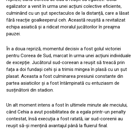
egalizator a venit în urma unei acțiuni colective eficiente,
culminând cu un șut spectaculos de la distanță, care a lăsat
fără reacție goalkeeperul ceh. Această reușită a revitalizat
echipa asiatică și a ridicat moralul jucătorilor în preajma
pauzei.
În a doua repriză, momentul decisiv a fost golul victoriei
pentru Coreea de Sud, marcat în urma unei acțiuni individuale
de excepție. Jucătorul sud-coreean a reușit să treacă prin
fața a doi fundași cehi și a trimis mingea în plasă cu un șut
plasat. Aceasta a fost culminarea presiunii constante din
partea asiaticilor și a fost întâmpinată cu entuziasm de
susținătorii din stadion.
Un alt moment intens a fost în ultimele minute ale meciului,
când Cehia a avut posibilitatea de a egala printr-un penalty
contestat, însă execuția a fost ratată, iar sud-coreenii au
reușit să-și mențină avantajul până la fluierul final.