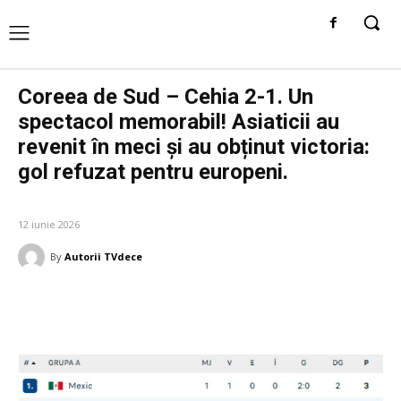
Coreea de Sud – Cehia 2-1. Un
spectacol memorabil! Asiaticii au
revenit în meci și au obținut victoria:
gol refuzat pentru europeni.
DIVERSE NOUTATI
12 iunie 2026
By
Autorii TVdece
Facebook
Twitter
Pinterest
W