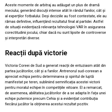
Aceste momente de arbitraj au adăugat un plus de dramă
meciului, generând discuții intense atât în rândul fanilor, cât și
al experților fotbalului. Deși deciziile au fost contestate, ele au
rămas definitive, influențând rezultatul final al partidei. Astfel
de situații evidențiază relevanța tehnologiei VAR în asigurarea
corectitudinii jocului, chiar dacă nu sunt lipsite de controverse
și interpretări diverse.
Reacții după victorie
Victoria Coreei de Sud a generat reacții de entuziasm atât din
partea jucătorilor, cât și a fanilor. Antrenorul sud-coreean a
apreciat echipa pentru determinarea și spiritul de luptă
manifestat pe teren, subliniind semnificația acestei victorii
pentru moralul echipei în competițiile viitoare. El a remarcat,
de asemenea, abilitatea jucătorilor de a se adapta în fața unei
echipe puternice precum Cehia și a evidențiat contribuția
fiecărui jucător la obținerea acestui rezultat pozitiv.