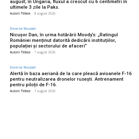
august; în Ungaria, fluxul a crescut cu 6 centimetri în
ultimele 3 zile la Paks.
Autorii TVdece
-
8 august 2026
Diverse Noutati
Nicușor Dan, în urma hotărârii Moody’s: „Ratingul
României menținut datorită dedicării instituțiilor,
populației și sectorului de afaceri”
Autorii TVdece
-
7 august 2026
Diverse Noutati
Alertă în baza aeriană de la care pleacă avioanele F-16
pentru neutralizarea dronelor rusești. Antrenament
pentru piloții de F-16.
Autorii TVdece
-
7 august 2026
Bun venit TVdece.ro
TVdece.ro un site de știri / blog de noutăți, dedicat diseminării de
informații și actualități. Acesta oferă articole, reportaje și analize
pe teme diverse, de la evenimente curente la subiecte specifice