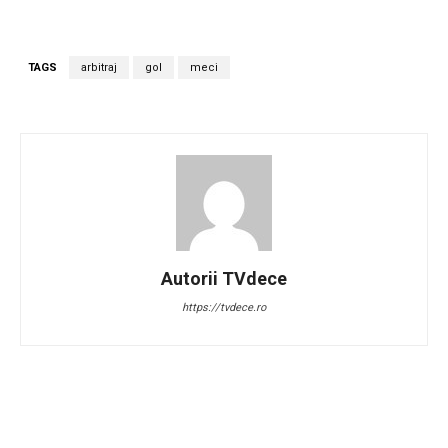
TAGS
arbitraj
gol
meci
Autorii TVdece
https://tvdece.ro
Facebook
Twitter
Pinterest
W