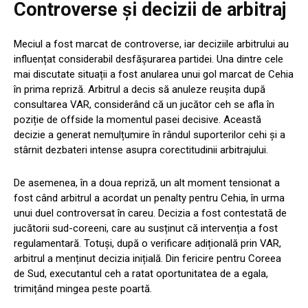
Controverse și decizii de arbitraj
Meciul a fost marcat de controverse, iar deciziile arbitrului au
influențat considerabil desfășurarea partidei. Una dintre cele
mai discutate situații a fost anularea unui gol marcat de Cehia
în prima repriză. Arbitrul a decis să anuleze reușita după
consultarea VAR, considerând că un jucător ceh se afla în
poziție de offside la momentul pasei decisive. Această
decizie a generat nemulțumire în rândul suporterilor cehi și a
stârnit dezbateri intense asupra corectitudinii arbitrajului.
De asemenea, în a doua repriză, un alt moment tensionat a
fost când arbitrul a acordat un penalty pentru Cehia, în urma
unui duel controversat în careu. Decizia a fost contestată de
jucătorii sud-coreeni, care au susținut că intervenția a fost
regulamentară. Totuși, după o verificare adițională prin VAR,
arbitrul a menținut decizia inițială. Din fericire pentru Coreea
de Sud, executantul ceh a ratat oportunitatea de a egala,
trimițând mingea peste poartă.