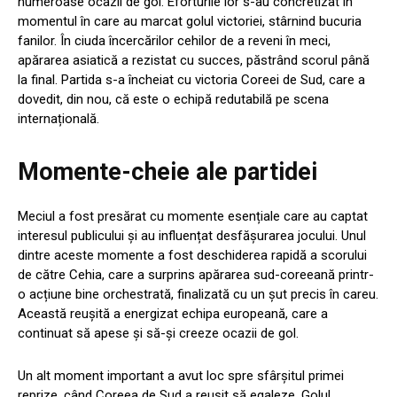
numeroase ocazii de gol. Eforturile lor s-au concretizat în
momentul în care au marcat golul victoriei, stârnind bucuria
fanilor. În ciuda încercărilor cehilor de a reveni în meci,
apărarea asiatică a rezistat cu succes, păstrând scorul până
la final. Partida s-a încheiat cu victoria Coreei de Sud, care a
dovedit, din nou, că este o echipă redutabilă pe scena
internațională.
Momente-cheie ale partidei
Meciul a fost presărat cu momente esențiale care au captat
interesul publicului și au influențat desfășurarea jocului. Unul
dintre aceste momente a fost deschiderea rapidă a scorului
de către Cehia, care a surprins apărarea sud-coreeană printr-
o acțiune bine orchestrată, finalizată cu un șut precis în careu.
Această reușită a energizat echipa europeană, care a
continuat să apese și să-și creeze ocazii de gol.
Un alt moment important a avut loc spre sfârșitul primei
reprize, când Coreea de Sud a reușit să egaleze. Golul