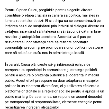
Pentru Ciprian Ciucu, pregătirile pentru alegerile viitoare
constituie o etapă crucială în cariera sa politică, mai ales în
lumina recentelor decizii. El și echipa sa se concentrează pe
întărirea bazei de susținători prin întâlniri și dialoguri directe cu
cetățenii, încercând să înțeleagă și să răspundă cât mai bine
nevoilor și așteptărilor acestora. Accentul va fi pus pe
dezvoltarea unor strategii care să reflecte prioritățile
comunității, precum și pe promovarea unor politici inovatoare
care să aducă un suflu nou în administrația locală.
În paralel, Ciucu plănuiește să-și întărească echipa de
campanie cu specialiști în comunicare și strategie politică,
pentru a asigura o prezență puternică și coerentă în mediul
public. Acest efort presupune nu doar adaptarea mesajelor
politice la un electorat diversificat, ci și utilizarea eficientă a
platformelor digitale și a rețelelor sociale pentru a ajunge la un
public mai larg. De asemenea, se va pune un accent deosebit
pe transparență și responsabilitate, elemente esențiale pentru
recâștigarea încrederii alegătorilor.