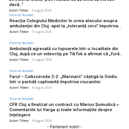
dacă…”
Autorii TVdece
-
9 august 2026
Diverse Noutati
Reacția Colegiului Medicilor în urma atacului asupra
ambulanței din Cluj: apel la „toleranță zero” împotriva…
Autorii TVdece
-
9 august 2026
Diverse Noutati
Ambulanță agresată cu topoarele într-o localitate din
Cluj, după ce un videoclip pe TikTok a afirmat că „fură…
Autorii TVdece
-
9 august 2026
Diverse Noutati
Farul – Csikszereda 3-2: „Marinarii” câștigă la Ovidiu
într-o partidă captivantă împotriva ciucanilor
Autorii TVdece
-
8 august 2026
Diverse Noutati
CFR Cluj a finalizat un contract cu Marius Șumudică »
Comentariile lui Varga și toate informațiile despre
înțelegere
Autorii TVdece
-
8 august 2026
- Partenerii nostri -