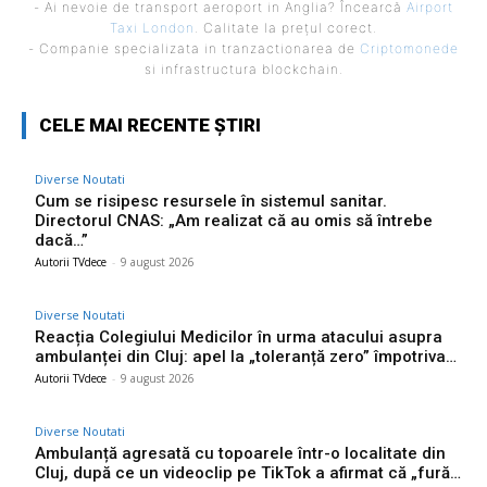
- Ai nevoie de transport aeroport in Anglia? Încearcă
Airport
Taxi London
. Calitate la prețul corect.
- Companie specializata in tranzactionarea de
Criptomonede
si infrastructura blockchain.
CELE MAI RECENTE ȘTIRI
Diverse Noutati
Cum se risipesc resursele în sistemul sanitar.
Directorul CNAS: „Am realizat că au omis să întrebe
dacă…”
Autorii TVdece
-
9 august 2026
Diverse Noutati
Reacția Colegiului Medicilor în urma atacului asupra
ambulanței din Cluj: apel la „toleranță zero” împotriva…
Autorii TVdece
-
9 august 2026
Diverse Noutati
Ambulanță agresată cu topoarele într-o localitate din
Cluj, după ce un videoclip pe TikTok a afirmat că „fură…