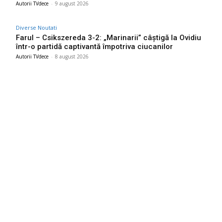
Autorii TVdece
-
9 august 2026
Diverse Noutati
Farul – Csikszereda 3-2: „Marinarii” câștigă la Ovidiu
într-o partidă captivantă împotriva ciucanilor
Autorii TVdece
-
8 august 2026
Bun venit TVdece.ro
TVdece.ro un site de știri / blog de noutăți, dedicat diseminării de
informații și actualități. Acesta oferă articole, reportaje și analize
pe teme diverse, de la evenimente curente la subiecte specifice
de interes. Este un spațiu digital pentru informare și educație.
Contactati-ne oricand la adresa: contact@tvdece.ro
Contact www.tvdece.ro
Politică de confidențialitate
Politica de cookies (GDPR)