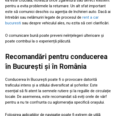
ea este crucială; notează orice zgârietură sau defect existent
pentru a evita problemele la returnare. Un alt sfat important
este să comunici deschis cu agenția de închirieri auto. Dacă ai
întrebări sau nelămuriri legate de procesul de
rent a car
bucuresti
sau despre vehiculul ales, nu ezita să ceri clarificări.
O comunicare bună poate preveni neînțelegeri ulterioare și
poate contribui la o experiență plăcută.
Recomandări pentru conducerea
în București și în România
Conducerea în București poate fi o provocare datorită
traficului intens și a stilului diversificat al șoferilor. Este
esențial să fii atent la semnele rutiere și la regulile de circulație
locale. De asemenea, este recomandat să eviți orele de vârf
pentru a nu te confrunta cu aglomerația specifică orașului.
Folosirea aplicațiilor de navigație poate fi extrem de utilă