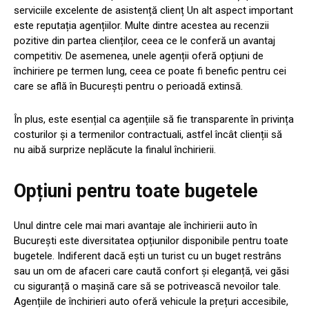
serviciile excelente de asistență clienț Un alt aspect important
este reputația agențiilor. Multe dintre acestea au recenzii
pozitive din partea clienților, ceea ce le conferă un avantaj
competitiv. De asemenea, unele agenții oferă opțiuni de
închiriere pe termen lung, ceea ce poate fi benefic pentru cei
care se află în București pentru o perioadă extinsă.
În plus, este esențial ca agențiile să fie transparente în privința
costurilor și a termenilor contractuali, astfel încât clienții să
nu aibă surprize neplăcute la finalul închirierii.
Opțiuni pentru toate bugetele
Unul dintre cele mai mari avantaje ale închirierii auto în
București este diversitatea opțiunilor disponibile pentru toate
bugetele. Indiferent dacă ești un turist cu un buget restrâns
sau un om de afaceri care caută confort și eleganță, vei găsi
cu siguranță o mașină care să se potrivească nevoilor tale.
Agențiile de închirieri auto oferă vehicule la prețuri accesibile,