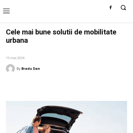
Cele mai bune solutii de mobilitate
urbana
AUTO
15 mai 2024
By
Bradu Dan
Facebook
Twitter
Pinterest
W