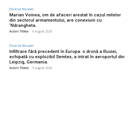
Diverse Noutati
Marian Voinea, om de afaceri arestat în cazul mitelor
din sectorul armamentului, are conexiuni cu
‘Ndrangheta.
Autorii TVdece
-
6 august 2026
Diverse Noutati
Infiltrare fără precedent în Europa: o dronă a Rusiei,
echipată cu explozibil Semtex, a intrat în aeroportul din
Leipzig, Germania.
Autorii TVdece
-
5 august 2026
Bun venit TVdece.ro
TVdece.ro un site de știri / blog de noutăți, dedicat diseminării de
informații și actualități. Acesta oferă articole, reportaje și analize
pe teme diverse, de la evenimente curente la subiecte specifice
de interes. Este un spațiu digital pentru informare și educație.
Contactati-ne oricand la adresa: contact@tvdece.ro