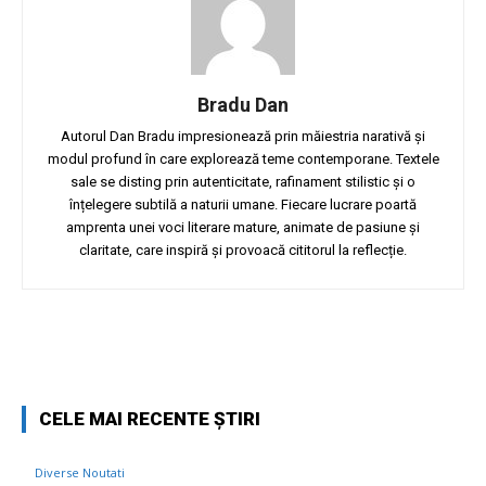
Bradu Dan
Autorul Dan Bradu impresionează prin măiestria narativă și
modul profund în care explorează teme contemporane. Textele
sale se disting prin autenticitate, rafinament stilistic și o
înțelegere subtilă a naturii umane. Fiecare lucrare poartă
amprenta unei voci literare mature, animate de pasiune și
claritate, care inspiră și provoacă cititorul la reflecție.
Facebook
Twitter
Pinterest
W
CELE MAI RECENTE ȘTIRI
Diverse Noutati