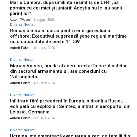
Mario Camora, după umilința resimțită de CFR: „Să
pornim cu cei mici și juniorii! Aceștia nu le iau banii
părinților”
Autorii TVdece
-
6 august 2026
Diverse Noutati
România intră în cursa pentru energia eoliană
offshore: Executivul sugerează șase regiuni maritime
cu o capacitate de peste 11 GW
Autorii TVdece
-
6 august 2026
Diverse Noutati
Marian Voinea, om de afaceri arestat în cazul mitelor
din sectorul armamentului, are conexiuni cu
‘Ndrangheta.
Autorii TVdece
-
6 august 2026
Diverse Noutati
Infiltrare fără precedent în Europa: o dronă a Rusiei,
echipată cu explozibil Semtex, a intrat în aeroportul din
Leipzig, Germania.
Autorii TVdece
-
5 august 2026
Diverse Noutati
Ucraina implementează evacuarea a zeci de familii din