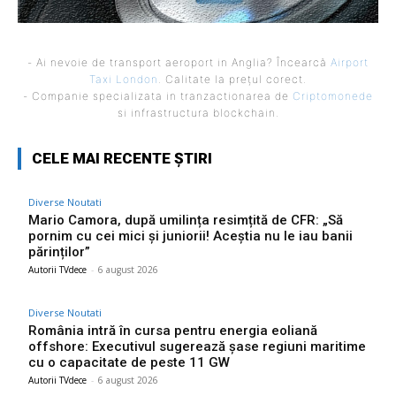
- Ai nevoie de transport aeroport in Anglia? Încearcă
Airport
Taxi London
. Calitate la prețul corect.
- Companie specializata in tranzactionarea de
Criptomonede
si infrastructura blockchain.
CELE MAI RECENTE ȘTIRI
Diverse Noutati
Mario Camora, după umilința resimțită de CFR: „Să
pornim cu cei mici și juniorii! Aceștia nu le iau banii
părinților”
Autorii TVdece
-
6 august 2026
Diverse Noutati
România intră în cursa pentru energia eoliană
offshore: Executivul sugerează șase regiuni maritime
cu o capacitate de peste 11 GW
Autorii TVdece
-
6 august 2026