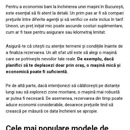
Pentru a economisi bani la închirierea unei mașini în București,
este esențial să fii atent la detalii. Un prim pas ar fi să compari
prețurile între diferite agenții și să verifici ce este inclus în tarif.
Uneori, un preț inițial mic poate ascunde costuri suplimentare,
cum ar fi taxe pentru asigurare sau kilometraj limitat.
Asigură-te că citești cu atenție termenii și condițiile înainte de
a finaliza rezervarea. Un alt sfat util este să alegi o mașină
care se potrivește nevoilor tale reale.
De exemplu, dacă
planifici să te deplasezi doar prin oraș, o mașină mică și
economică poate fi suficientă.
Pe de altă parte, dacă intenționezi să călătorești pe distanțe
lungi sau să explorezi zone montane, o mașină mai robustă
ar putea fi necesară. De asemenea, rezervarea din timp poate
aduce economii considerabile, deoarece prețurile tind să
crească pe măsură ce data închirierii se apropie.
Cele mai populare modele de