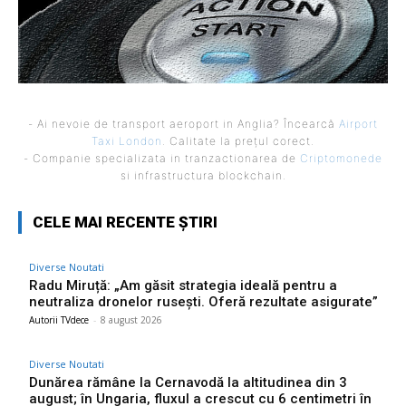
- Ai nevoie de transport aeroport in Anglia? Încearcă
Airport
Taxi London
. Calitate la prețul corect.
- Companie specializata in tranzactionarea de
Criptomonede
si infrastructura blockchain.
CELE MAI RECENTE ȘTIRI
Diverse Noutati
Radu Miruță: „Am găsit strategia ideală pentru a
neutraliza dronelor rusești. Oferă rezultate asigurate”
Autorii TVdece
-
8 august 2026
Diverse Noutati
Dunărea rămâne la Cernavodă la altitudinea din 3
august; în Ungaria, fluxul a crescut cu 6 centimetri în