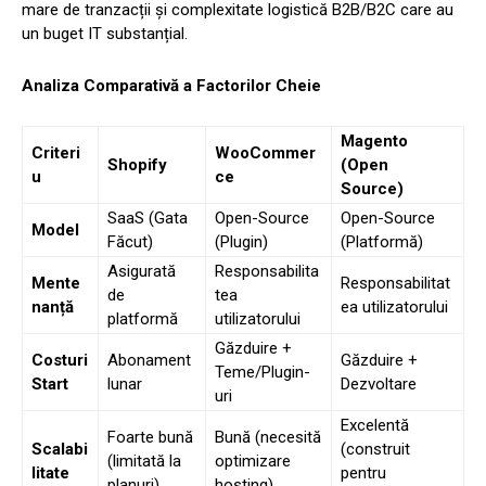
mare de tranzacții și complexitate logistică B2B/B2C care au
un buget IT substanțial.
Analiza Comparativă a Factorilor Cheie
Magento
Criteri
WooCommer
Shopify
(Open
u
ce
Source)
SaaS (Gata
Open-Source
Open-Source
Model
Făcut)
(Plugin)
(Platformă)
Asigurată
Responsabilita
Mente
Responsabilitat
de
tea
nanță
ea utilizatorului
platformă
utilizatorului
Găzduire +
Costuri
Abonament
Găzduire +
Teme/Plugin-
Start
lunar
Dezvoltare
uri
Excelentă
Foarte bună
Bună (necesită
Scalabi
(construit
(limitată la
optimizare
litate
pentru
planuri)
hosting)