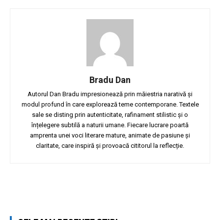
Bradu Dan
Autorul Dan Bradu impresionează prin măiestria narativă și
modul profund în care explorează teme contemporane. Textele
sale se disting prin autenticitate, rafinament stilistic și o
înțelegere subtilă a naturii umane. Fiecare lucrare poartă
amprenta unei voci literare mature, animate de pasiune și
claritate, care inspiră și provoacă cititorul la reflecție.
Facebook
Twitter
Pinterest
W