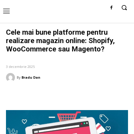
Cele mai bune platforme pentru
realizare magazin online: Shopify,
WooCommerce sau Magento?
AFACERI SI INDUSTRII
3 decembrie 2025
By
Bradu Dan
Facebook
Twitter
Pinterest
W