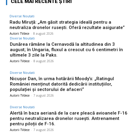
CELE MAI RECENTE ȘTIRI
Diverse Noutati
Radu Miruță: „Am găsit strategia ideală pentru a
neutraliza dronelor rusești. Oferă rezultate asigurate”
Autorii TVdece
-
8 august 2026
Diverse Noutati
Dunărea rămâne la Cernavodă la altitudinea din 3
august; în Ungaria, fluxul a crescut cu 6 centimetri în
ultimele 3 zile la Paks.
Autorii TVdece
-
8 august 2026
Diverse Noutati
Nicușor Dan, în urma hotărârii Moody’s: „Ratingul
României menținut datorită dedicării instituțiilor,
populației și sectorului de afaceri”
Autorii TVdece
-
7 august 2026
Diverse Noutati
Alertă în baza aeriană de la care pleacă avioanele F-16
pentru neutralizarea dronelor rusești. Antrenament
pentru piloții de F-16.
Autorii TVdece
-
7 august 2026