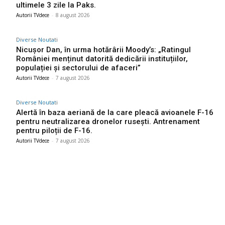
ultimele 3 zile la Paks.
Autorii TVdece
-
8 august 2026
Diverse Noutati
Nicușor Dan, în urma hotărârii Moody’s: „Ratingul
României menținut datorită dedicării instituțiilor,
populației și sectorului de afaceri”
Autorii TVdece
-
7 august 2026
Diverse Noutati
Alertă în baza aeriană de la care pleacă avioanele F-16
pentru neutralizarea dronelor rusești. Antrenament
pentru piloții de F-16.
Autorii TVdece
-
7 august 2026
Bun venit TVdece.ro
TVdece.ro un site de știri / blog de noutăți, dedicat diseminării de
informații și actualități. Acesta oferă articole, reportaje și analize
pe teme diverse, de la evenimente curente la subiecte specifice