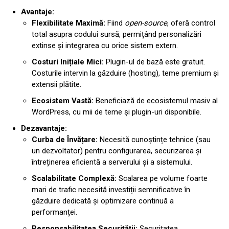
Avantaje:
Flexibilitate Maximă:
Fiind
open-source
, oferă control
total asupra codului sursă, permițând personalizări
extinse și integrarea cu orice sistem extern.
Costuri Inițiale Mici:
Plugin-ul de bază este gratuit.
Costurile intervin la găzduire (hosting), teme premium și
extensii plătite.
Ecosistem Vastă:
Beneficiază de ecosistemul masiv al
WordPress, cu mii de teme și plugin-uri disponibile.
Dezavantaje:
Curba de Învățare:
Necesită cunoștințe tehnice (sau
un dezvoltator) pentru configurarea, securizarea și
întreținerea eficientă a serverului și a sistemului.
Scalabilitate Complexă:
Scalarea pe volume foarte
mari de trafic necesită investiții semnificative în
găzduire dedicată și optimizare continuă a
performanței.
Responsabilitatea Securității:
Securitatea