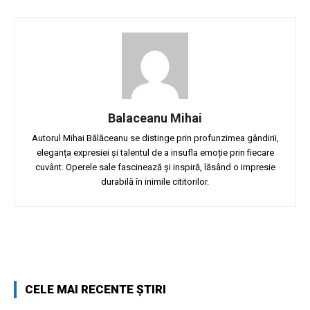
Balaceanu Mihai
Autorul Mihai Bălăceanu se distinge prin profunzimea gândirii,
eleganța expresiei și talentul de a insufla emoție prin fiecare
cuvânt. Operele sale fascinează și inspiră, lăsând o impresie
durabilă în inimile cititorilor.
Facebook
Twitter
Pinterest
W
CELE MAI RECENTE ȘTIRI