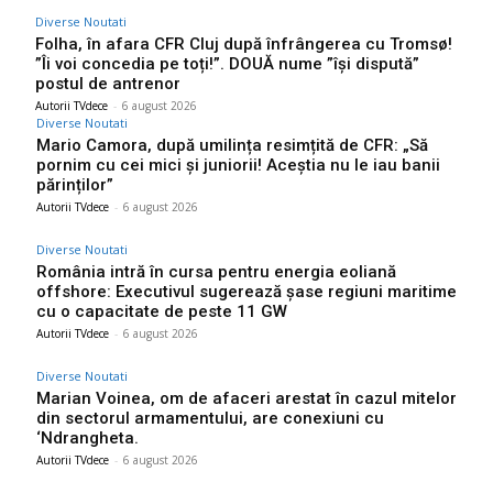
Diverse Noutati
Folha, în afara CFR Cluj după înfrângerea cu Tromsø!
”Îi voi concedia pe toți!”. DOUĂ nume ”își dispută”
postul de antrenor
Autorii TVdece
-
6 august 2026
Diverse Noutati
Mario Camora, după umilința resimțită de CFR: „Să
pornim cu cei mici și juniorii! Aceștia nu le iau banii
părinților”
Autorii TVdece
-
6 august 2026
Diverse Noutati
România intră în cursa pentru energia eoliană
offshore: Executivul sugerează șase regiuni maritime
cu o capacitate de peste 11 GW
Autorii TVdece
-
6 august 2026
Diverse Noutati
Marian Voinea, om de afaceri arestat în cazul mitelor
din sectorul armamentului, are conexiuni cu
‘Ndrangheta.
Autorii TVdece
-
6 august 2026