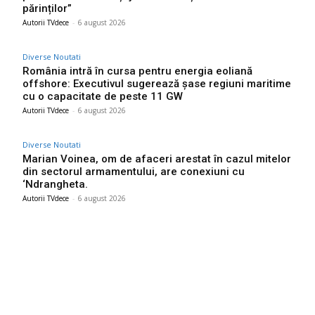
părinților”
Autorii TVdece
-
6 august 2026
Diverse Noutati
România intră în cursa pentru energia eoliană
offshore: Executivul sugerează șase regiuni maritime
cu o capacitate de peste 11 GW
Autorii TVdece
-
6 august 2026
Diverse Noutati
Marian Voinea, om de afaceri arestat în cazul mitelor
din sectorul armamentului, are conexiuni cu
‘Ndrangheta.
Autorii TVdece
-
6 august 2026
Bun venit TVdece.ro
TVdece.ro un site de știri / blog de noutăți, dedicat diseminării de
informații și actualități. Acesta oferă articole, reportaje și analize
pe teme diverse, de la evenimente curente la subiecte specifice