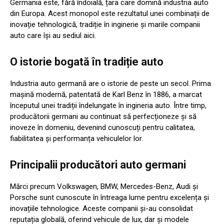
Germania este, fără îndoială, țara care domină industria auto
din Europa. Acest monopol este rezultatul unei combinații de
inovație tehnologică, tradiție în inginerie și marile companii
auto care își au sediul aici.
O istorie bogată în tradiție auto
Industria auto germană are o istorie de peste un secol. Prima
mașină modernă, patentată de Karl Benz în 1886, a marcat
începutul unei tradiții îndelungate în ingineria auto. Între timp,
producătorii germani au continuat să perfecționeze și să
inoveze în domeniu, devenind cunoscuți pentru calitatea,
fiabilitatea și performanța vehiculelor lor.
Principalii producători auto germani
Mărci precum Volkswagen, BMW, Mercedes-Benz, Audi și
Porsche sunt cunoscute în întreaga lume pentru excelența și
inovațiile tehnologice. Aceste companii și-au consolidat
reputația globală, oferind vehicule de lux, dar și modele