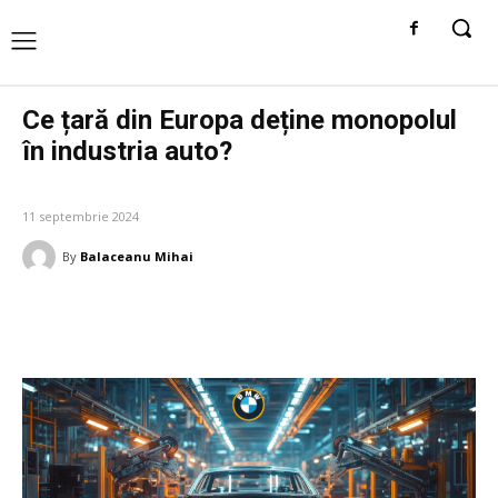
Ce țară din Europa deține monopolul
în industria auto?
AFACERI SI INDUSTRII
11 septembrie 2024
By
Balaceanu Mihai
Facebook
Twitter
Pinterest
W