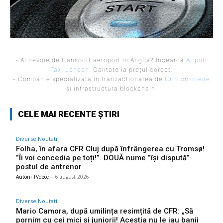
- Ai nevoie de transport aeroport in Anglia? Încearcă
Airport
Taxi London
. Calitate la prețul corect.
- Companie specializata in tranzactionarea de
Criptomonede
si infrastructura blockchain.
CELE MAI RECENTE ȘTIRI
Diverse Noutati
Folha, în afara CFR Cluj după înfrângerea cu Tromsø!
”Îi voi concedia pe toți!”. DOUĂ nume ”își dispută”
postul de antrenor
Autorii TVdece
-
6 august 2026
Diverse Noutati
Mario Camora, după umilința resimțită de CFR: „Să
pornim cu cei mici și juniorii! Aceștia nu le iau banii