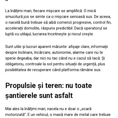
La înălțimi mari, fiecare mișcare se amplifică. O mică
smucitură jos se simte ca o mișcare serioasă sus. De aceea,
o nacelă bună trebuie să aibă comenzi progresive, control fin,
accelerații domolite, răspuns predictibil. Dacă operatorul se
luptă cu utilajul, lucrarea încetinește și riscul crește.
Sunt utile și lucruri aparent mărunte: afișaje clare, informații
despre înclinare, încărcare, autonomie, alarme care nu te
sperie degeaba, dar nici nu tac când nu e cazul să tacă. Și
obligatoriu, controale la sol pentru situații de urgență, plus
posibilitatea de recuperare când platforma rămâne sus.
Propulsie și teren: nu toate
șantierele sunt asfalt
Mai ales la înălțimi mari, nacela nu e doar o „scară
motorizată”. E un vehicul, o masă mare de metal care trebuie