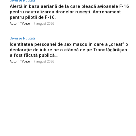
Diverse Noutati
Alertă în baza aeriană de la care pleacă avioanele F-16
pentru neutralizarea dronelor rusești. Antrenament
pentru piloții de F-16.
Autorii TVdece
-
7 august 2026
Diverse Noutati
Identitatea persoanei de sex masculin care a „creat” o
declarație de iubire pe o stâncă de pe Transfăgărășan
a fost făcută publică…
Autorii TVdece
-
7 august 2026
Bun venit TVdece.ro
TVdece.ro un site de știri / blog de noutăți, dedicat diseminării de
informații și actualități. Acesta oferă articole, reportaje și analize
pe teme diverse, de la evenimente curente la subiecte specifice
de interes. Este un spațiu digital pentru informare și educație.
Contactati-ne oricand la adresa: contact@tvdece.ro
Contact www.tvdece.ro