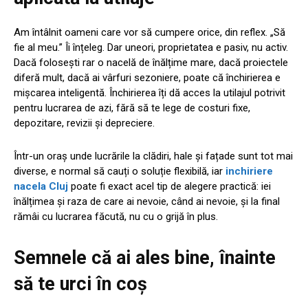
Am întâlnit oameni care vor să cumpere orice, din reflex. „Să
fie al meu.” Îi înțeleg. Dar uneori, proprietatea e pasiv, nu activ.
Dacă folosești rar o nacelă de înălțime mare, dacă proiectele
diferă mult, dacă ai vârfuri sezoniere, poate că închirierea e
mișcarea inteligentă. Închirierea îți dă acces la utilajul potrivit
pentru lucrarea de azi, fără să te lege de costuri fixe,
depozitare, revizii și depreciere.
Într-un oraș unde lucrările la clădiri, hale și fațade sunt tot mai
diverse, e normal să cauți o soluție flexibilă, iar
inchiriere
nacela Cluj
poate fi exact acel tip de alegere practică: iei
înălțimea și raza de care ai nevoie, când ai nevoie, și la final
rămâi cu lucrarea făcută, nu cu o grijă în plus.
Semnele că ai ales bine, înainte
să te urci în coș