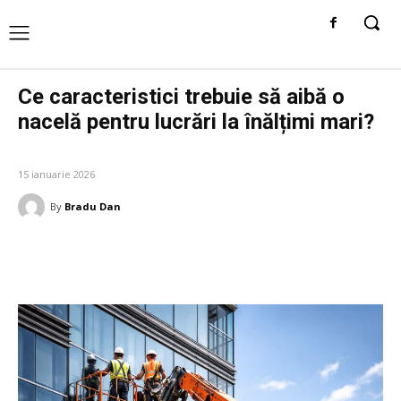
Ce caracteristici trebuie să aibă o
nacelă pentru lucrări la înălțimi mari?
AFACERI SI INDUSTRII
15 ianuarie 2026
By
Bradu Dan
Facebook
Twitter
Pinterest
W