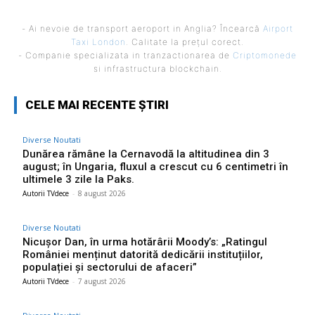
- Ai nevoie de transport aeroport in Anglia? Încearcă
Airport
Taxi London
. Calitate la prețul corect.
- Companie specializata in tranzactionarea de
Criptomonede
si infrastructura blockchain.
CELE MAI RECENTE ȘTIRI
Diverse Noutati
Dunărea rămâne la Cernavodă la altitudinea din 3
august; în Ungaria, fluxul a crescut cu 6 centimetri în
ultimele 3 zile la Paks.
Autorii TVdece
-
8 august 2026
Diverse Noutati
Nicușor Dan, în urma hotărârii Moody’s: „Ratingul
României menținut datorită dedicării instituțiilor,
populației și sectorului de afaceri”
Autorii TVdece
-
7 august 2026