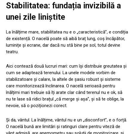
Stabilitatea: fundația invizibilă a
unei zile liniștite
La înălțime mare, stabilitatea nu e o „caracteristică”, e condiția
de existență. O nacelă poate să aibă braț lung, coș încăpător,
luminițe și ecrane, dar dacă nu stă bine pe sol, totul devine
teatru.
Aici contează două lucruri mari: cum își distribuie greutatea și
cum se adaptează terenului. La unele modele vorbim de
stabilizatoare și calare, la altele de șasiu robust și sisteme
care monitorizează înclinarea. O nacelă serioasă pentru
înălțimi mari trebuie să îți arate clar când terenul nu e ok, să
nu te lase să ridici brațul „că merge și așa”, și să te oblige, la
nevoie, să o poziționezi corect.
Și da, vântul. La înălțime, vântul nu e un „disconfort”, e o forță.
O nacelă bună are limitări și ratinguri clare pentru viteză de
vânt admisă, are anemometru sau soluții de monitorizare, și