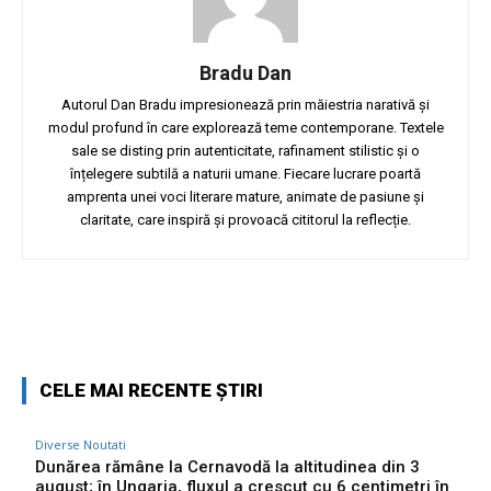
Bradu Dan
Autorul Dan Bradu impresionează prin măiestria narativă și
modul profund în care explorează teme contemporane. Textele
sale se disting prin autenticitate, rafinament stilistic și o
înțelegere subtilă a naturii umane. Fiecare lucrare poartă
amprenta unei voci literare mature, animate de pasiune și
claritate, care inspiră și provoacă cititorul la reflecție.
Facebook
Twitter
Pinterest
W
CELE MAI RECENTE ȘTIRI
Diverse Noutati
Dunărea rămâne la Cernavodă la altitudinea din 3
august; în Ungaria, fluxul a crescut cu 6 centimetri în