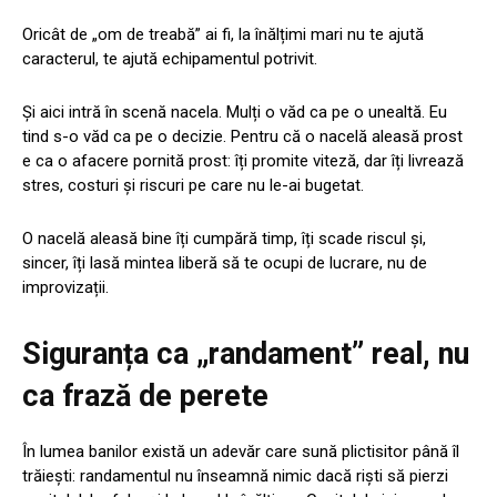
Oricât de „om de treabă” ai fi, la înălțimi mari nu te ajută
caracterul, te ajută echipamentul potrivit.
Și aici intră în scenă nacela. Mulți o văd ca pe o unealtă. Eu
tind s-o văd ca pe o decizie. Pentru că o nacelă aleasă prost
e ca o afacere pornită prost: îți promite viteză, dar îți livrează
stres, costuri și riscuri pe care nu le-ai bugetat.
O nacelă aleasă bine îți cumpără timp, îți scade riscul și,
sincer, îți lasă mintea liberă să te ocupi de lucrare, nu de
improvizații.
Siguranța ca „randament” real, nu
ca frază de perete
În lumea banilor există un adevăr care sună plictisitor până îl
trăiești: randamentul nu înseamnă nimic dacă riști să pierzi