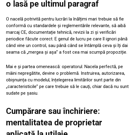
o lasă pe ultimul paragraf
O nacelă potrivită pentru lucrări la înălțimi mari trebuie să fie
conformă cu standardele și reglementările relevante, să aibă
marcaj CE, documentație tehnică, revizii la zi și verificări
periodice făcute corect. E genul de lucru pe care îl ignori până
când vine un control, sau până când se întâmplă ceva și îți dai
seama că „mergea și așa” a fost cea mai scumpă propoziție.
Mai e și partea omenească: operatorul. Nacela perfectă, pe
mâini nepregătite, devine o problemă. Instruirea, autorizarea,
obișnuința cu modelul, înțelegerea limitărilor sunt parte din
„caracteristicile” pe care trebuie să le cauți, chiar dacă nu sunt
sudate pe șasiu.
Cumpărare sau închiriere:
mentalitatea de proprietar
aplicată la utilaje