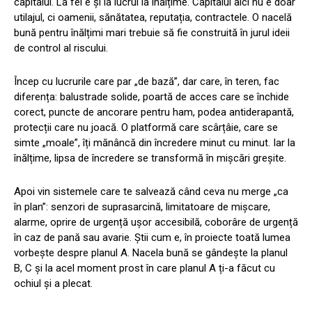
capitalul. La fel e și la lucrul la înălțime. Capitalul aici nu e doar
utilajul, ci oamenii, sănătatea, reputația, contractele. O nacelă
bună pentru înălțimi mari trebuie să fie construită în jurul ideii
de control al riscului.
Încep cu lucrurile care par „de bază”, dar care, în teren, fac
diferența: balustrade solide, poartă de acces care se închide
corect, puncte de ancorare pentru ham, podea antiderapantă,
protecții care nu joacă. O platformă care scârțâie, care se
simte „moale”, îți mănâncă din încredere minut cu minut. Iar la
înălțime, lipsa de încredere se transformă în mișcări greșite.
Apoi vin sistemele care te salvează când ceva nu merge „ca
în plan”: senzori de suprasarcină, limitatoare de mișcare,
alarme, oprire de urgență ușor accesibilă, coborâre de urgență
în caz de pană sau avarie. Știi cum e, în proiecte toată lumea
vorbește despre planul A. Nacela bună se gândește la planul
B, C și la acel moment prost în care planul A ți-a făcut cu
ochiul și a plecat.