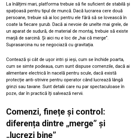
La înălțimi mari, platforma trebuie să fie suficient de stabilă și
spațioasă pentru tipul de muncă. Dacă lucrarea cere două
persoane, trebuie să ai loc pentru ele fără să se lovească în
coate la fiecare șurub. Dacă ai nevoie de unelte mai grele, de
un aparat de sudură, de material de montaj, trebuie să existe
marjă de sarcină. Și aici nu e loc de „hai că merge”.
Suprasarcina nu se negociază cu gravitația.
Contează și cât de ușor intri și ieși, cum se închide poarta,
cum se simte podeaua, cum sunt dispuse comenzile, dacă ai
alimentare electrică în nacelă pentru scule, dacă există
protecție anti-strivire pentru operator când lucrează lângă
grinzi sau tavane. Sunt detalii care nu par spectaculoase în
poze, dar în practică îți salvează nervii.
Comenzi, finețe și control:
diferența dintre „merge” și
„lucrezi bine”