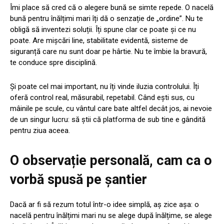
Îmi place să cred că o alegere bună se simte repede. O nacelă
bună pentru înălțimi mari îți dă o senzație de „ordine”. Nu te
obligă să inventezi soluții. Îți spune clar ce poate și ce nu
poate. Are mișcări line, stabilitate evidentă, sisteme de
siguranță care nu sunt doar pe hârtie. Nu te îmbie la bravură,
te conduce spre disciplină.
Și poate cel mai important, nu îți vinde iluzia controlului. Îți
oferă control real, măsurabil, repetabil. Când ești sus, cu
mâinile pe scule, cu vântul care bate altfel decât jos, ai nevoie
de un singur lucru: să știi că platforma de sub tine e gândită
pentru ziua aceea.
O observație personală, cam ca o
vorbă spusă pe șantier
Dacă ar fi să rezum totul într-o idee simplă, aș zice așa: o
nacelă pentru înălțimi mari nu se alege după înălțime, se alege