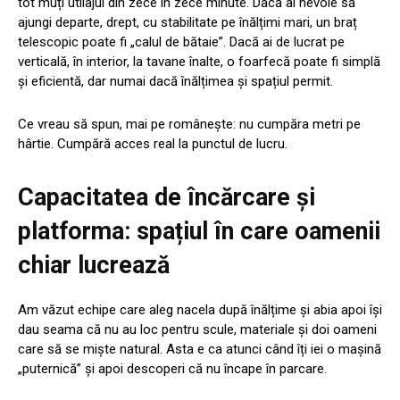
tot muți utilajul din zece în zece minute. Dacă ai nevoie să
ajungi departe, drept, cu stabilitate pe înălțimi mari, un braț
telescopic poate fi „calul de bătaie”. Dacă ai de lucrat pe
verticală, în interior, la tavane înalte, o foarfecă poate fi simplă
și eficientă, dar numai dacă înălțimea și spațiul permit.
Ce vreau să spun, mai pe românește: nu cumpăra metri pe
hârtie. Cumpără acces real la punctul de lucru.
Capacitatea de încărcare și
platforma: spațiul în care oamenii
chiar lucrează
Am văzut echipe care aleg nacela după înălțime și abia apoi își
dau seama că nu au loc pentru scule, materiale și doi oameni
care să se miște natural. Asta e ca atunci când îți iei o mașină
„puternică” și apoi descoperi că nu încape în parcare.