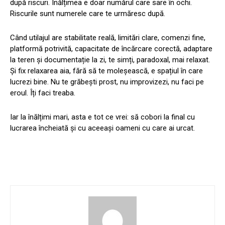
după riscuri. Înălțimea e doar numărul care sare în ochi.
Riscurile sunt numerele care te urmăresc după.
Când utilajul are stabilitate reală, limitări clare, comenzi fine,
platformă potrivită, capacitate de încărcare corectă, adaptare
la teren și documentație la zi, te simți, paradoxal, mai relaxat.
Și fix relaxarea aia, fără să te moleșească, e spațiul în care
lucrezi bine. Nu te grăbești prost, nu improvizezi, nu faci pe
eroul. Îți faci treaba.
Iar la înălțimi mari, asta e tot ce vrei: să cobori la final cu
lucrarea încheiată și cu aceeași oameni cu care ai urcat.