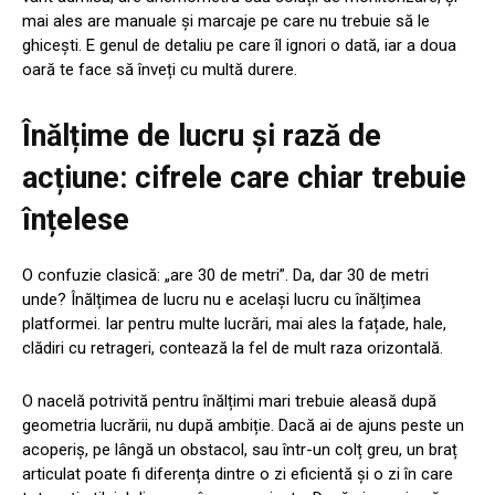
mai ales are manuale și marcaje pe care nu trebuie să le
ghicești. E genul de detaliu pe care îl ignori o dată, iar a doua
oară te face să înveți cu multă durere.
Înălțime de lucru și rază de
acțiune: cifrele care chiar trebuie
înțelese
O confuzie clasică: „are 30 de metri”. Da, dar 30 de metri
unde? Înălțimea de lucru nu e același lucru cu înălțimea
platformei. Iar pentru multe lucrări, mai ales la fațade, hale,
clădiri cu retrageri, contează la fel de mult raza orizontală.
O nacelă potrivită pentru înălțimi mari trebuie aleasă după
geometria lucrării, nu după ambiție. Dacă ai de ajuns peste un
acoperiș, pe lângă un obstacol, sau într-un colț greu, un braț
articulat poate fi diferența dintre o zi eficientă și o zi în care