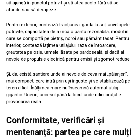
să ajungă în punctul potrivit și să stea acolo fără să se
afunde sau să derapeze.
Pentru exterior, contează tracțiunea, garda la sol, anvelopele
potrivite, capacitatea de a urca o pantă rezonabilă, modul în
care se comportă pe pietriș, noroi sau pământ tasat. Pentru
interior, contează lățimea utilajului, raza de întoarcere,
greutatea pe osie, urmele lăsate pe pardoseală, și dacă ai
nevoie de propulsie electrică pentru emisii și zgomot reduse.
Și, da, există șantiere unde ai nevoie de ceva mai „păianjen”,
mai compact, care intră prin uși înguste și se stabilizează pe
teren dificil. Înălțimea mare nu înseamnă automat utilaj
gigantic. Uneori, accesul până la locul unde ridici brațul e
provocarea reală.
Conformitate, verificări și
mentenanță: partea pe care mulți