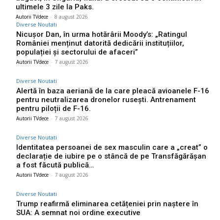
ultimele 3 zile la Paks.
Autorii TVdece
-
8 august 2026
Diverse Noutati
Nicușor Dan, în urma hotărârii Moody’s: „Ratingul
României menținut datorită dedicării instituțiilor,
populației și sectorului de afaceri”
Autorii TVdece
-
7 august 2026
Diverse Noutati
Alertă în baza aeriană de la care pleacă avioanele F-16
pentru neutralizarea dronelor rusești. Antrenament
pentru piloții de F-16.
Autorii TVdece
-
7 august 2026
Diverse Noutati
Identitatea persoanei de sex masculin care a „creat” o
declarație de iubire pe o stâncă de pe Transfăgărășan
a fost făcută publică…
Autorii TVdece
-
7 august 2026
Diverse Noutati
Trump reafirmă eliminarea cetățeniei prin naștere în
SUA: A semnat noi ordine executive