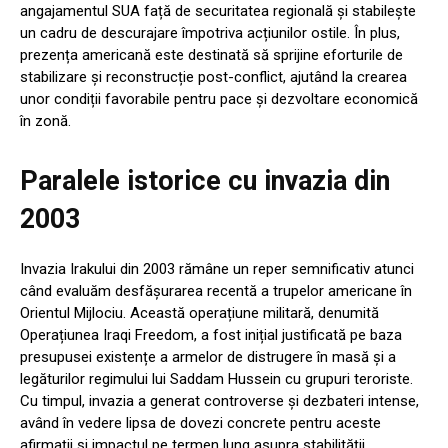
angajamentul SUA față de securitatea regională și stabilește
un cadru de descurajare împotriva acțiunilor ostile. În plus,
prezența americană este destinată să sprijine eforturile de
stabilizare și reconstrucție post-conflict, ajutând la crearea
unor condiții favorabile pentru pace și dezvoltare economică
în zonă.
Paralele istorice cu invazia din
2003
Invazia Irakului din 2003 rămâne un reper semnificativ atunci
când evaluăm desfășurarea recentă a trupelor americane în
Orientul Mijlociu. Această operațiune militară, denumită
Operațiunea Iraqi Freedom, a fost inițial justificată pe baza
presupusei existențe a armelor de distrugere în masă și a
legăturilor regimului lui Saddam Hussein cu grupuri teroriste.
Cu timpul, invazia a generat controverse și dezbateri intense,
având în vedere lipsa de dovezi concrete pentru aceste
afirmații și impactul pe termen lung asupra stabilității