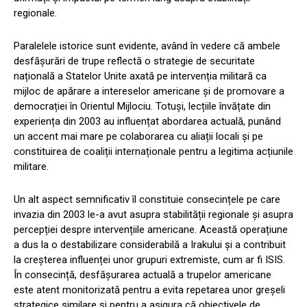
regionale.
Paralelele istorice sunt evidente, având în vedere că ambele
desfășurări de trupe reflectă o strategie de securitate
națională a Statelor Unite axată pe intervenția militară ca
mijloc de apărare a intereselor americane și de promovare a
democrației în Orientul Mijlociu. Totuși, lecțiile învățate din
experiența din 2003 au influențat abordarea actuală, punând
un accent mai mare pe colaborarea cu aliații locali și pe
constituirea de coaliții internaționale pentru a legitima acțiunile
militare.
Un alt aspect semnificativ îl constituie consecințele pe care
invazia din 2003 le-a avut asupra stabilității regionale și asupra
percepției despre intervențiile americane. Această operațiune
a dus la o destabilizare considerabilă a Irakului și a contribuit
la creșterea influenței unor grupuri extremiste, cum ar fi ISIS.
În consecință, desfășurarea actuală a trupelor americane
este atent monitorizată pentru a evita repetarea unor greșeli
strategice similare și pentru a asigura că obiectivele de