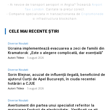
- Ai nevoie de transport aeroport in Anglia? Încearcă
Airport
Taxi London
. Calitate la prețul corect.
- Companie specializata in tranzactionarea de
Criptomonede
si infrastructura blockchain.
CELE MAI RECENTE ȘTIRI
Diverse Noutati
Ucraina implementează evacuarea a zeci de familii din
Kramatorsk: „Este o alegere complicată, dar esențială”
Autorii TVdece
-
5 august 2026
Diverse Noutati
Sorin Blejnar, acuzat de influență ilegală, beneficiind de
ajutorul Curții de Apel București, în ciuda recentei
hotărâri a CJUE
Autorii TVdece
-
5 august 2026
Diverse Noutati
Avertisment din partea unui specialist referitor la
majorarea facturii de electricitate: „Verificați ce ați