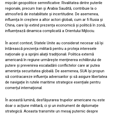
mișcări geopolitice semnificative. Rivalitatea dintre puterile
regionale, precum Iran și Arabia Saudită, contribuie la o
atmosferă de instabilitate și incertitudine. De asemenea,
influența în creștere a altor actori globali, cum ar fi Rusia și
China, care își extind prezența economică și politică în zonă,
influențează dinamica complicată a Orientului Mijlociu.
În acest context, Statele Unite au considerat necesar să își
întărească prezența militară pentru a proteja interesele
naționale și a sprijini aliații tradiționali. Politica externă
americană în regiune urmărește menținerea echilibrului de
putere și prevenirea escaladării conflictelor care ar putea
amenința securitatea globală. De asemenea, SUA își propun
să contracareze influența adversarilor și să asigure libertatea
de navigație în rutele maritime strategice esențiale pentru
comerțul internațional.
În această lumină, desfășurarea trupelor americane nu este
doar o acțiune militară, ci și un instrument de diplomație
strategică. Aceasta transmite un mesaj puternic despre