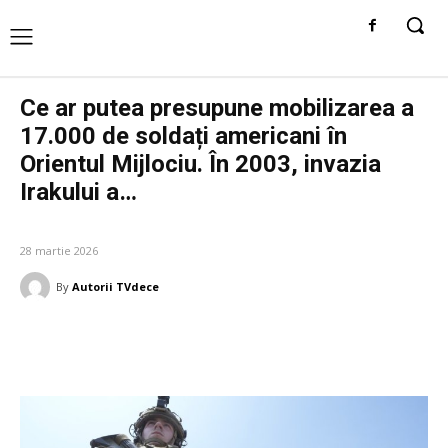
Ce ar putea presupune mobilizarea a
17.000 de soldați americani în
Orientul Mijlociu. În 2003, invazia
Irakului a…
DIVERSE NOUTATI
28 martie 2026
By
Autorii TVdece
Facebook
Twitter
Pinterest
W