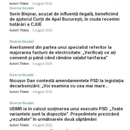
Autorii TVdece
-
5 august 2026
Diverse Noutati
Sorin Blejnar, acuzat de influență ilegală, beneficiind
de ajutorul Curții de Apel București, în ciuda recentei
hotărâri a CJUE
Autorii TVdece
-
5 august 2026
Diverse Noutati
Avertisment din partea unui specialist referitor la
majorarea facturii de electricitate: „Verificați ce ați
convenit și până când rămâne valabil tarifarea”
Autorii TVdece
-
5 august 2026
Diverse Noutati
Nicușor Dan contestă amendamentele PSD la legislația
decarbonizării: „Voi examina cu cea mai mare…
Autorii TVdece
-
4 august 2026
Diverse Noutati
UDMR ia în calcul susținerea unui executiv PSD: „Toate
variantele sunt la dispoziție”. Președintele prezicând
„rezultate” în următoarele două săptămâni
Autorii TVdece
-
4 august 2026