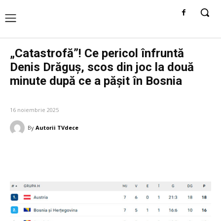
„Catastrofă”! Ce pericol înfruntă
Denis Drăguș, scos din joc la două
minute după ce a pășit în Bosnia
DIVERSE NOUTATI
16 noiembrie 2025
By
Autorii TVdece
Facebook
Twitter
Pinterest
W