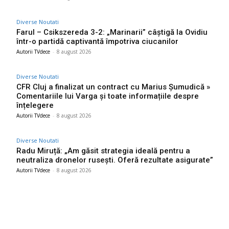
Diverse Noutati
Farul – Csikszereda 3-2: „Marinarii” câștigă la Ovidiu
într-o partidă captivantă împotriva ciucanilor
Autorii TVdece
-
8 august 2026
Diverse Noutati
CFR Cluj a finalizat un contract cu Marius Șumudică »
Comentariile lui Varga și toate informațiile despre
înțelegere
Autorii TVdece
-
8 august 2026
Diverse Noutati
Radu Miruță: „Am găsit strategia ideală pentru a
neutraliza dronelor rusești. Oferă rezultate asigurate”
Autorii TVdece
-
8 august 2026
Bun venit TVdece.ro
TVdece.ro un site de știri / blog de noutăți, dedicat diseminării de