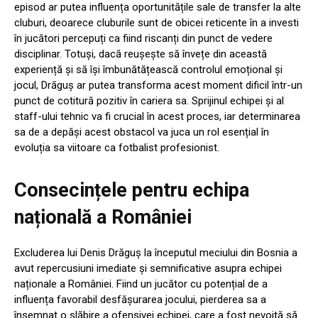
episod ar putea influența oportunitățile sale de transfer la alte
cluburi, deoarece cluburile sunt de obicei reticente în a investi
în jucători percepuți ca fiind riscanți din punct de vedere
disciplinar. Totuși, dacă reușește să învețe din această
experiență și să își îmbunătățească controlul emoțional și
jocul, Drăguș ar putea transforma acest moment dificil într-un
punct de cotitură pozitiv în cariera sa. Sprijinul echipei și al
staff-ului tehnic va fi crucial în acest proces, iar determinarea
sa de a depăși acest obstacol va juca un rol esențial în
evoluția sa viitoare ca fotbalist profesionist.
Consecințele pentru echipa
națională a României
Excluderea lui Denis Drăguș la începutul meciului din Bosnia a
avut repercusiuni imediate și semnificative asupra echipei
naționale a României. Fiind un jucător cu potențial de a
influența favorabil desfășurarea jocului, pierderea sa a
însemnat o slăbire a ofensivei echipei, care a fost nevoită să