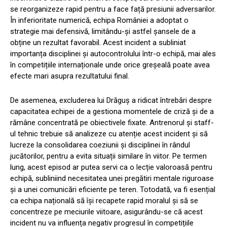
se reorganizeze rapid pentru a face față presiunii adversarilor.
În inferioritate numerică, echipa României a adoptat o
strategie mai defensivă, limitându-și astfel șansele de a
obține un rezultat favorabil. Acest incident a subliniat
importanța disciplinei și autocontrolului într-o echipă, mai ales
în competițiile internaționale unde orice greșeală poate avea
efecte mari asupra rezultatului final.
De asemenea, excluderea lui Drăguș a ridicat întrebări despre
capacitatea echipei de a gestiona momentele de criză și de a
rămâne concentrată pe obiectivele fixate. Antrenorul și staff-
ul tehnic trebuie să analizeze cu atenție acest incident și să
lucreze la consolidarea coeziunii și disciplinei în rândul
jucătorilor, pentru a evita situații similare în viitor. Pe termen
lung, acest episod ar putea servi ca o lecție valoroasă pentru
echipă, subliniind necesitatea unei pregătiri mentale riguroase
și a unei comunicări eficiente pe teren. Totodată, va fi esențial
ca echipa națională să își recapete rapid moralul și să se
concentreze pe meciurile viitoare, asigurându-se că acest
incident nu va influența negativ progresul în competițiile