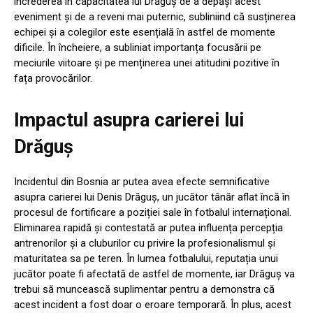
încrederea în capacitatea lui Drăguș de a depăși acest
eveniment și de a reveni mai puternic, subliniind că susținerea
echipei și a colegilor este esențială în astfel de momente
dificile. În încheiere, a subliniat importanța focusării pe
meciurile viitoare și pe menținerea unei atitudini pozitive în
fața provocărilor.
Impactul asupra carierei lui
Drăguș
Incidentul din Bosnia ar putea avea efecte semnificative
asupra carierei lui Denis Drăguș, un jucător tânăr aflat încă în
procesul de fortificare a poziției sale în fotbalul internațional.
Eliminarea rapidă și contestată ar putea influența percepția
antrenorilor și a cluburilor cu privire la profesionalismul și
maturitatea sa pe teren. În lumea fotbalului, reputația unui
jucător poate fi afectată de astfel de momente, iar Drăguș va
trebui să muncească suplimentar pentru a demonstra că
acest incident a fost doar o eroare temporară. În plus, acest