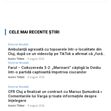
Facebook
Twitter
Pinterest
W
CELE MAI RECENTE ȘTIRI
Diverse Noutati
Ambulanță agresată cu topoarele într-o localitate din
Cluj, după ce un videoclip pe TikTok a afirmat că „fură…
Autorii TVdece
-
9 august 2026
Diverse Noutati
Farul – Csikszereda 3-2: „Marinarii” câștigă la Ovidiu
într-o partidă captivantă împotriva ciucanilor
Autorii TVdece
-
8 august 2026
Diverse Noutati
CFR Cluj a finalizat un contract cu Marius Șumudică »
Comentariile lui Varga și toate informațiile despre
înțelegere
Autorii TVdece
-
8 august 2026