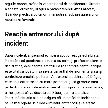
regulile corect, având în vedere riscul de accidentare. Urmare
a acestei eliminări, Drăguș a părăsit terenul vizibil afectat,
lăsându-și echipa cu un om mai puțin și sub presiunea unui
rezultat nefavorabil.
Reacția antrenorului după
incident
După incident, antrenorul echipei a avut o reacție echilibrată,
încercând să gestioneze situația cu calm și profesionalism. A
declarat că, deși decizia arbitrului a fost dificilă pentru echipă,
este vital ca jucătorii să învețe din astfel de momente și să își
controleze emoțiile pe teren. Antrenorul a subliniat că Drăguș
este un jucător tânăr, cu mare potențial, și că greșelile sunt
parte din procesul de maturizare al unui sportiv. De asemenea,
a menționat că va discuta cu Drăguș pentru a analiza
împreună situația și a se asigura că un astfel de incident nu
se va mai repeta. În ciuda eliminării, antrenorul și-a arătat