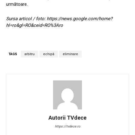
următoare.
Sursa articol / foto: https://news.google.com/home?
hl=ro&gl=RO&ceid=RO%3Aro
TAGS
arbitru
echipă
eliminare
Autorii TVdece
https://tvdece.ro