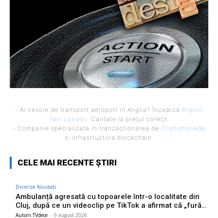
- Ai nevoie de transport aeroport in Anglia? Încearcă
Airport
Taxi London
. Calitate la prețul corect.
- Companie specializata in tranzactionarea de
Criptomonede
si infrastructura blockchain.
CELE MAI RECENTE ȘTIRI
Diverse Noutati
Ambulanță agresată cu topoarele într-o localitate din
Cluj, după ce un videoclip pe TikTok a afirmat că „fură…
Autorii TVdece
-
9 august 2026