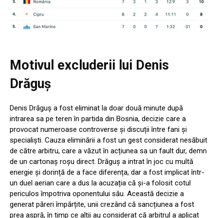
Motivul excluderii lui Denis
Drăguș
Denis Drăguș a fost eliminat la doar două minute după
intrarea sa pe teren în partida din Bosnia, decizie care a
provocat numeroase controverse și discuții între fani și
specialiști. Cauza eliminării a fost un gest considerat nesăbuit
de către arbitru, care a văzut în acțiunea sa un fault dur, demn
de un cartonaș roșu direct. Drăguș a intrat în joc cu multă
energie și dorință de a face diferența, dar a fost implicat într-
un duel aerian care a dus la acuzația că și-a folosit cotul
periculos împotriva oponentului său. Această decizie a
generat păreri împărțite, unii crezând că sancțiunea a fost
prea aspră, în timp ce alții au considerat că arbitrul a aplicat