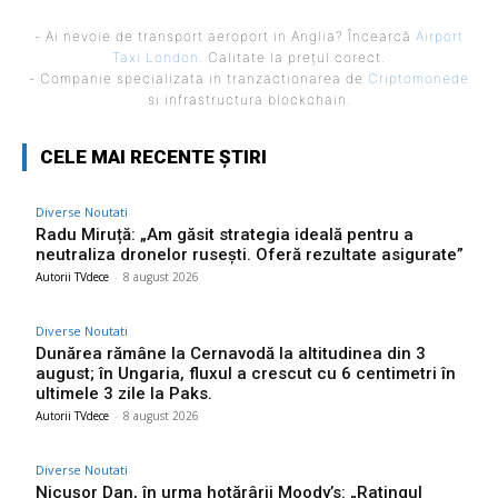
- Ai nevoie de transport aeroport in Anglia? Încearcă
Airport
Taxi London
. Calitate la prețul corect.
- Companie specializata in tranzactionarea de
Criptomonede
si infrastructura blockchain.
CELE MAI RECENTE ȘTIRI
Diverse Noutati
Radu Miruță: „Am găsit strategia ideală pentru a
neutraliza dronelor rusești. Oferă rezultate asigurate”
Autorii TVdece
-
8 august 2026
Diverse Noutati
Dunărea rămâne la Cernavodă la altitudinea din 3
august; în Ungaria, fluxul a crescut cu 6 centimetri în
ultimele 3 zile la Paks.
Autorii TVdece
-
8 august 2026
Diverse Noutati
Nicușor Dan, în urma hotărârii Moody’s: „Ratingul