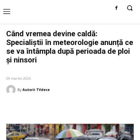
Când vremea devine caldă:
Specialiștii în meteorologie anunță ce
se va întâmpla după perioada de ploi
și ninsori
DIVERSE NOUTATI
29 martie 2026
By
Autorii TVdece
Facebook
Twitter
Pinterest
W