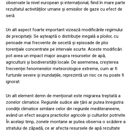
observate la nivel european și internațional, fiind în mare parte
rezultatul activităților umane și emisiilor de gaze cu efect de
seră.
Un alt aspect foarte important vizează modificările regimului
de precipitații. Se așteaptă o distribuție inegală a ploilor, cu
perioade mai frecvente de secetă și episoade de ploi
torențiale concentrate pe intervale scurte. Aceste modificări
pot avea un impact major asupra resurselor de apă,
agriculturii și biodiversității locale. De asemenea, creșterea
frecvenței fenomenelor meteorologice extreme, cum ar fi
furtunile severe și inundațiile, reprezintă un risc ce nu poate fi
ignorat.
Un alt element demn de menționat este migrarea treptată a
zonelor climatice. Regiunile sudice ale țării ar putea înregistra
condiții climatice similare celor din regiunile mediteraneene,
având un efect asupra practicilor agricole și culturilor potrivite.
În același timp, zonele montane ar putea observa o scădere a
stratului de zăpadă, ce ar afecta resursele de apă rezultate