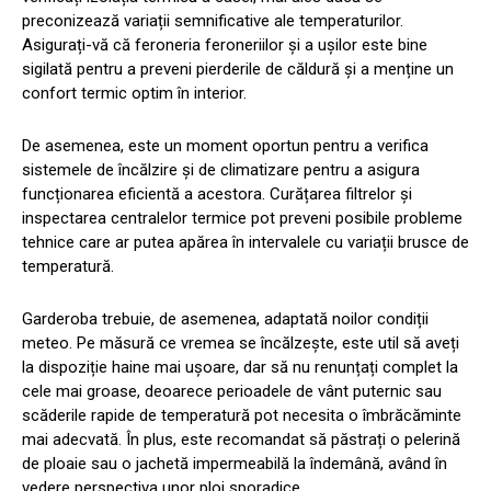
preconizează variații semnificative ale temperaturilor.
Asigurați-vă că feroneria feroneriilor și a ușilor este bine
sigilată pentru a preveni pierderile de căldură și a menține un
confort termic optim în interior.
De asemenea, este un moment oportun pentru a verifica
sistemele de încălzire și de climatizare pentru a asigura
funcționarea eficientă a acestora. Curățarea filtrelor și
inspectarea centralelor termice pot preveni posibile probleme
tehnice care ar putea apărea în intervalele cu variații brusce de
temperatură.
Garderoba trebuie, de asemenea, adaptată noilor condiții
meteo. Pe măsură ce vremea se încălzește, este util să aveți
la dispoziție haine mai ușoare, dar să nu renunțați complet la
cele mai groase, deoarece perioadele de vânt puternic sau
scăderile rapide de temperatură pot necesita o îmbrăcăminte
mai adecvată. În plus, este recomandat să păstrați o pelerină
de ploaie sau o jachetă impermeabilă la îndemână, având în
vedere perspectiva unor ploi sporadice.