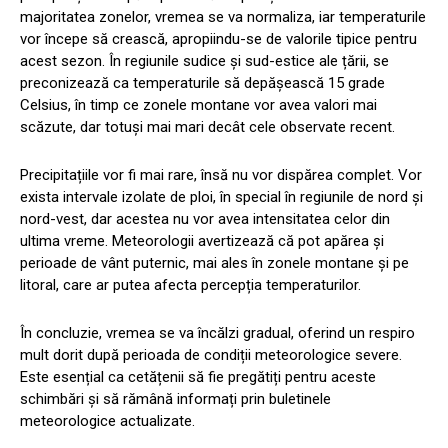
majoritatea zonelor, vremea se va normaliza, iar temperaturile
vor începe să crească, apropiindu-se de valorile tipice pentru
acest sezon. În regiunile sudice și sud-estice ale țării, se
preconizează ca temperaturile să depășească 15 grade
Celsius, în timp ce zonele montane vor avea valori mai
scăzute, dar totuși mai mari decât cele observate recent.
Precipitațiile vor fi mai rare, însă nu vor dispărea complet. Vor
exista intervale izolate de ploi, în special în regiunile de nord și
nord-vest, dar acestea nu vor avea intensitatea celor din
ultima vreme. Meteorologii avertizează că pot apărea și
perioade de vânt puternic, mai ales în zonele montane și pe
litoral, care ar putea afecta percepția temperaturilor.
În concluzie, vremea se va încălzi gradual, oferind un respiro
mult dorit după perioada de condiții meteorologice severe.
Este esențial ca cetățenii să fie pregătiți pentru aceste
schimbări și să rămână informați prin buletinele
meteorologice actualizate.