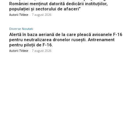
României menținut datorită dedicării instituțiilor,
populației și sectorului de afaceri”
Autorii TVdece
-
7 august 2026
Diverse Noutati
Alertă în baza aeriană de la care pleacă avioanele F-16
pentru neutralizarea dronelor rusești. Antrenament
pentru piloții de F-16.
Autorii TVdece
-
7 august 2026
Bun venit TVdece.ro
TVdece.ro un site de știri / blog de noutăți, dedicat diseminării de
informații și actualități. Acesta oferă articole, reportaje și analize
pe teme diverse, de la evenimente curente la subiecte specifice
de interes. Este un spațiu digital pentru informare și educație.
Contactati-ne oricand la adresa: contact@tvdece.ro
Contact www.tvdece.ro
Politică de confidențialitate