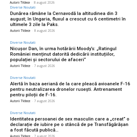
Autorii TVdece
-
8 august 2026
Diverse Noutati
Dunărea rămâne la Cernavodă la altitudinea din 3
august; în Ungaria, fluxul a crescut cu 6 centimetri în
ultimele 3 zile la Paks.
Autorii TVdece
-
8 august 2026
Diverse Noutati
Nicușor Dan, în urma hotărârii Moody’s: „Ratingul
României menținut datorită dedicării instituțiilor,
populației și sectorului de afaceri”
Autorii TVdece
-
7 august 2026
Diverse Noutati
Alertă în baza aeriană de la care pleacă avioanele F-16
pentru neutralizarea dronelor rusești. Antrenament
pentru piloții de F-16.
Autorii TVdece
-
7 august 2026
Diverse Noutati
Identitatea persoanei de sex masculin care a „creat” o
declarație de iubire pe o stâncă de pe Transfăgărășan
a fost făcută publică…
Autorii TVdece
-
7 august 2026