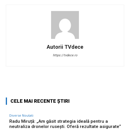
Autorii TVdece
https://tvdece.ro
Facebook
Twitter
Pinterest
W
CELE MAI RECENTE ȘTIRI
Diverse Noutati
Radu Miruță: „Am găsit strategia ideală pentru a
neutraliza dronelor rusești. Oferă rezultate asigurate”