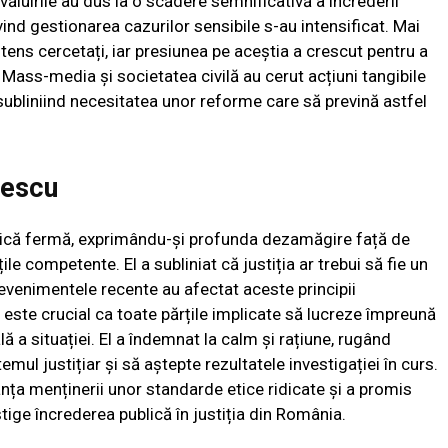
zvăluirile au dus la o scădere semnificativă a încrederii
 privind gestionarea cazurilor sensibile s-au intensificat. Mai
intens cercetați, iar presiunea pe aceștia a crescut pentru a
Mass-media și societatea civilă au cerut acțiuni tangibile
 subliniind necesitatea unor reforme care să prevină astfel
gescu
lică fermă, exprimându-și profunda dezamăgire față de
le competente. El a subliniat că justiția ar trebui să fie un
ar evenimentele recente au afectat aceste principii
ste crucial ca toate părțile implicate să lucreze împreună
ă a situației. El a îndemnat la calm și rațiune, rugând
emul justițiar și să aștepte rezultatele investigației în curs.
nța menținerii unor standarde etice ridicate și a promis
âștige încrederea publică în justiția din România.