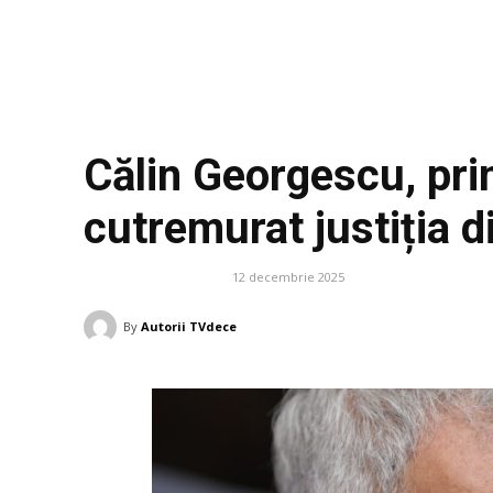
Călin Georgescu, pri
cutremurat justiția 
12 decembrie 2025
DIVERSE NOUTATI
By
Autorii TVdece