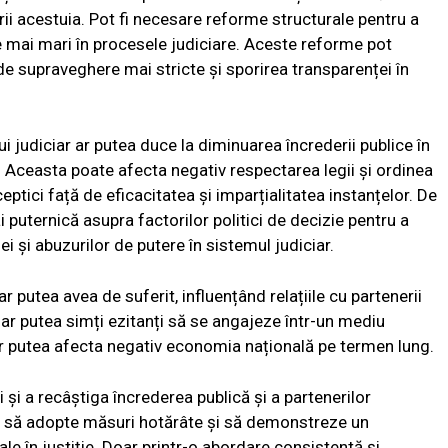
ii acestuia. Pot fi necesare reforme structurale pentru a
e mai mari în procesele judiciare. Aceste reforme pot
supraveghere mai stricte și sporirea transparenței în
i judiciar ar putea duce la diminuarea încrederii publice în
ă. Aceasta poate afecta negativ respectarea legii și ordinea
ceptici față de eficacitatea și imparțialitatea instanțelor. De
puternică asupra factorilor politici de decizie pentru a
 și abuzurilor de putere în sistemul judiciar.
r putea avea de suferit, influențând relațiile cu partenerii
i s-ar putea simți ezitanți să se angajeze într-un mediu
ar putea afecta negativ economia națională pe termen lung.
 și a recâștiga încrederea publică și a partenerilor
ile să adopte măsuri hotărâte și să demonstreze un
e în justiție. Doar printr-o abordare consistentă și