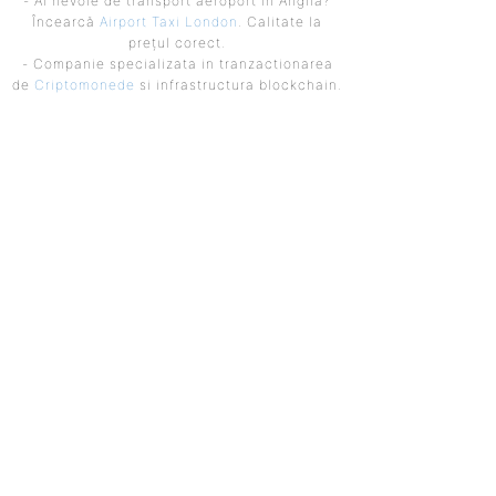
- Ai nevoie de transport aeroport in Anglia?
Încearcă
Airport Taxi London
. Calitate la
prețul corect.
- Companie specializata in tranzactionarea
de
Criptomonede
si infrastructura blockchain.