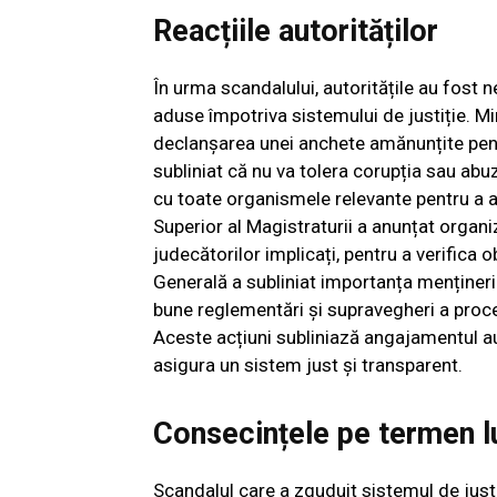
Reacțiile autorităților
În urma scandalului, autoritățile au fost n
aduse împotriva sistemului de justiție. Mi
declanșarea unei anchete amănunțite pent
subliniat că nu va tolera corupția sau abuz
cu toate organismele relevante pentru a a
Superior al Magistraturii a anunțat organi
judecătorilor implicați, pentru a verific
Generală a subliniat importanța mențineri
bune reglementări și supravegheri a procese
Aceste acțiuni subliniază angajamentul aut
asigura un sistem just și transparent.
Consecințele pe termen l
Scandalul care a zguduit sistemul de jus