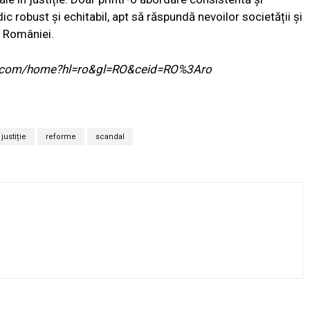
c robust și echitabil, apt să răspundă nevoilor societății și
a României.
ogle.com/home?hl=ro&gl=RO&ceid=RO%3Aro
justiție
reforme
scandal