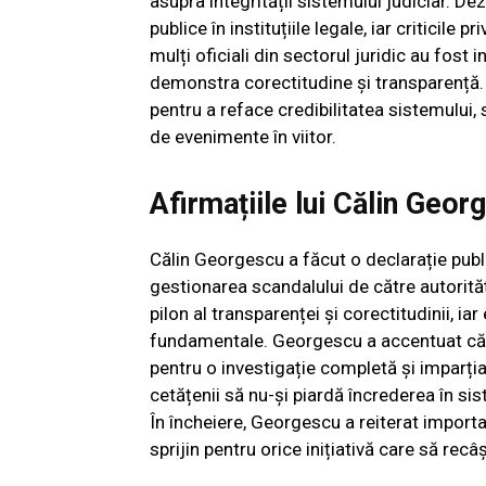
asupra integrității sistemului judiciar. De
publice în instituțiile legale, iar criticile
mulți oficiali din sectorul juridic au fost 
demonstra corectitudine și transparență. 
pentru a reface credibilitatea sistemului,
de evenimente în viitor.
Afirmațiile lui Călin Geor
Călin Georgescu a făcut o declarație pub
gestionarea scandalului de către autorități
pilon al transparenței și corectitudinii, i
fundamentale. Georgescu a accentuat că e
pentru o investigație completă și imparțial
cetățenii să nu-și piardă încrederea în sist
În încheiere, Georgescu a reiterat importa
sprijin pentru orice inițiativă care să rec