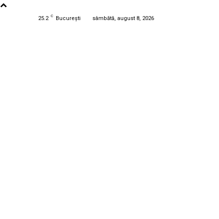
C
25.2
București
sâmbătă, august 8, 2026