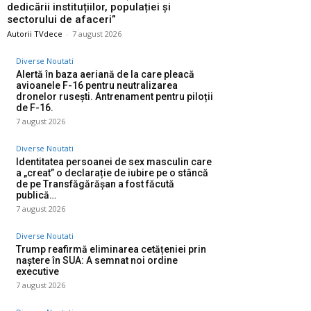
dedicării instituțiilor, populației și
sectorului de afaceri”
Autorii TVdece
-
7 august 2026
Diverse Noutati
Alertă în baza aeriană de la care pleacă
avioanele F-16 pentru neutralizarea
dronelor rusești. Antrenament pentru piloții
de F-16.
7 august 2026
Diverse Noutati
Identitatea persoanei de sex masculin care
a „creat” o declarație de iubire pe o stâncă
de pe Transfăgărășan a fost făcută
publică…
7 august 2026
Diverse Noutati
Trump reafirmă eliminarea cetățeniei prin
naștere în SUA: A semnat noi ordine
executive
7 august 2026