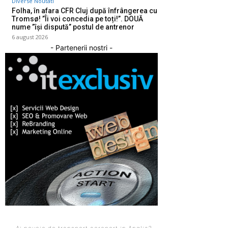
Diverse Noutati
Folha, în afara CFR Cluj după înfrângerea cu
Tromsø! ”Îi voi concedia pe toți!”. DOUĂ
nume ”își dispută” postul de antrenor
6 august 2026
- Partenerii nostri -