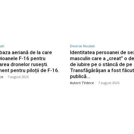
Twitter
Pinterest
WhatsApp
ati
Diverse Noutati
 baza aeriană de la care
Identitatea persoanei de se
vioanele F-16 pentru
masculin care a „creat” o de
area dronelor rusești.
de iubire pe o stâncă de pe
nt pentru piloții de F-16.
Transfăgărășan a fost făcu
publică…
ce
-
7 august 2026
Autorii TVdece
-
7 august 2026
le postari
Stiri populare
Dan, în urma hotărârii
„Infernul pe Pământ” și înce
 „Ratingul României
înghețului diplomatic: Adver
datorită dedicării
americanilor din cel mai în