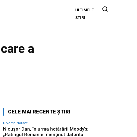
ULTIMELE
Nicușor
STIRI
Dan, în
urma
hotărârii
Moody’s:
 care a
„Ratingul
României
menținut
datorită
dedicării
instituțiilor,
Twitter
Pinterest
WhatsApp
populației
și
sectorului
CELE MAI RECENTE ȘTIRI
de
Diverse Noutati
afaceri”
Nicușor Dan, în urma hotărârii Moody’s:
„Ratingul României menținut datorită