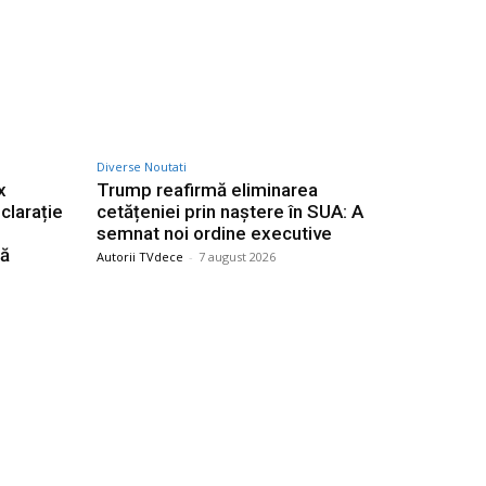
Diverse Noutati
x
Trump reafirmă eliminarea
clarație
cetățeniei prin naștere în SUA: A
semnat noi ordine executive
tă
Autorii TVdece
-
7 august 2026
Categorii
tarea
Afaceri si Industrii
sarii
delungat
Agricultura