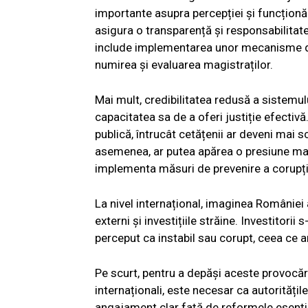
importante asupra percepției și funcționăr
asigura o transparență și responsabilitat
include implementarea unor mecanisme de 
numirea și evaluarea magistraților.
Mai mult, credibilitatea redusă a sistemulu
capacitatea sa de a oferi justiție efectiv
publică, întrucât cetățenii ar deveni mai s
asemenea, ar putea apărea o presiune mai 
implementa măsuri de prevenire a corupției
La nivel internațional, imaginea României a
externi și investițiile străine. Investitori
perceput ca instabil sau corupt, ceea ce 
Pe scurt, pentru a depăși aceste provocări
internaționali, este necesar ca autorităț
angajament clar față de reformele esențial