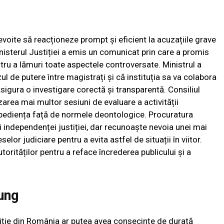
evoite să reacționeze prompt și eficient la acuzațiile grave
nisterul Justiției a emis un comunicat prin care a promis
ru a lămuri toate aspectele controversate. Ministrul a
ul de putere între magistrați și că instituția sa va colabora
sigura o investigare corectă și transparentă. Consiliul
zarea mai multor sesiuni de evaluare a activității
a obediența față de normele deontologice. Procuratura
i independenței justiției, dar recunoaște nevoia unei mai
lor judiciare pentru a evita astfel de situații în viitor.
orităților pentru a reface încrederea publicului și a
ung
tiție din România ar putea avea consecințe de durată