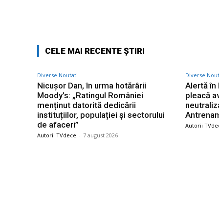
Facebook
Acțiune
CELE MAI RECENTE ȘTIRI
Diverse Noutati
Diverse Nout
Nicușor Dan, în urma hotărârii
Alertă în
Moody’s: „Ratingul României
pleacă a
menținut datorită dedicării
neutraliz
instituțiilor, populației și sectorului
Antrename
de afaceri”
Autorii TVde
Autorii TVdece
-
7 august 2026
Bun venit TVdece.ro
Ultime
Nicușor 
TVdece.ro un site de știri / blog de noutăți,
Moody’s:
dedicat diseminării de informații și
menținut 