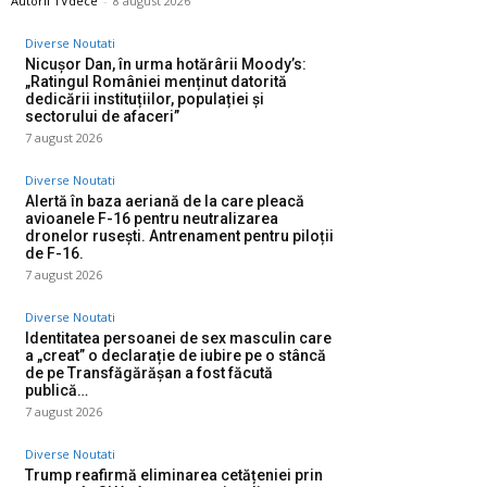
Autorii TVdece
-
8 august 2026
Diverse Noutati
Nicușor Dan, în urma hotărârii Moody’s:
„Ratingul României menținut datorită
dedicării instituțiilor, populației și
sectorului de afaceri”
7 august 2026
Diverse Noutati
Alertă în baza aeriană de la care pleacă
avioanele F-16 pentru neutralizarea
dronelor rusești. Antrenament pentru piloții
de F-16.
7 august 2026
Diverse Noutati
Identitatea persoanei de sex masculin care
a „creat” o declarație de iubire pe o stâncă
de pe Transfăgărășan a fost făcută
publică…
7 august 2026
Diverse Noutati
Trump reafirmă eliminarea cetățeniei prin