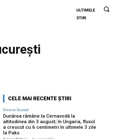
ULTIMELE
Dunărea
STIRI
rămâne la
Cernavodă
la
altitudinea
curești
din 3
august; în
Ungaria,
fluxul a
Twitter
Pinterest
WhatsApp
crescut cu
6
centimetri
CELE MAI RECENTE ȘTIRI
în ultimele
Diverse Noutati
3 zile la
Dunărea rămâne la Cernavodă la
Paks.
altitudinea din 3 august; în Ungaria, fluxul
a crescut cu 6 centimetri în ultimele 3 zile
la Paks.