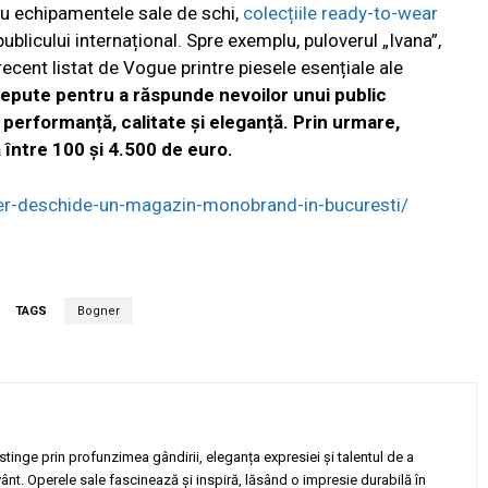
u echipamentele sale de schi,
colecțiile ready-to-wear
ublicului internațional. Spre exemplu, puloverul „Ivana”,
 recent listat de Vogue printre piesele esențiale ale
epute pentru a răspunde nevoilor unui public
e performanță, calitate și eleganță. Prin urmare,
ă între 100 și 4.500 de euro.
ner-deschide-un-magazin-monobrand-in-bucuresti/
TAGS
Bogner
tinge prin profunzimea gândirii, eleganța expresiei și talentul de a
vânt. Operele sale fascinează și inspiră, lăsând o impresie durabilă în