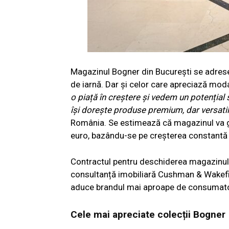
Magazinul Bogner din București se adresea
de iarnă. Dar și celor care apreciază moda 
o piață în creștere și vedem un potențial 
își dorește produse premium, dar versatil
România. Se estimează că magazinul va gen
euro, bazându-se pe creșterea constantă 
Contractul pentru deschiderea magazinulu
consultanță imobiliară Cushman & Wakefie
aduce brandul mai aproape de consumatorii
Cele mai apreciate colecții Bogner