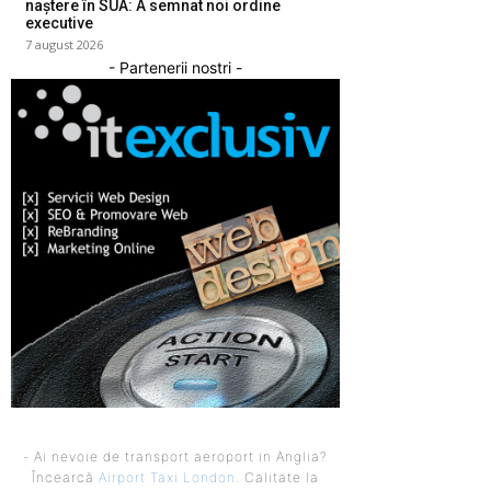
naștere în SUA: A semnat noi ordine
executive
7 august 2026
- Partenerii nostri -
- Ai nevoie de transport aeroport in Anglia?
Încearcă
Airport Taxi London
. Calitate la