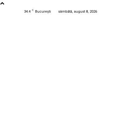
C
34.4
București
sâmbătă, august 8, 2026