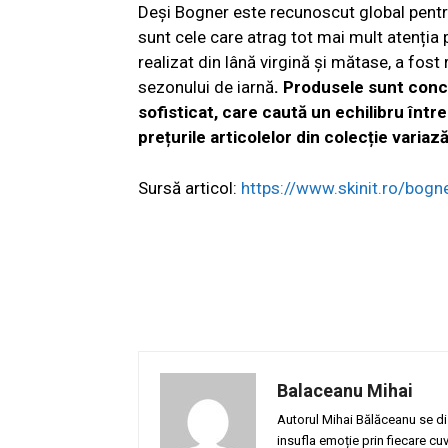
Deși Bogner este recunoscut global pentr
sunt cele care atrag tot mai mult atenția p
realizat din lână virgină și mătase, a fost
sezonului de iarnă
.
Produsele sunt conc
sofisticat, care caută un echilibru într
prețurile articolelor din colecție variaz
Sursă articol:
https://www.skinit.ro/bog
Balaceanu Mihai
Autorul Mihai Bălăceanu se dis
insufla emoție prin fiecare cu