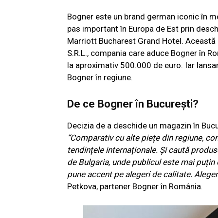
Bogner este un brand german iconic în mod
pas important în Europa de Est prin des
Marriott Bucharest Grand Hotel. Această re
S.R.L., compania care aduce Bogner în Ro
la aproximativ 500.000 de euro. Iar lans
Bogner în regiune.
De ce Bogner în București?
Decizia de a deschide un magazin în Bucur
“Comparativ cu alte piețe din regiune, co
tendințele internaționale. Și caută produs
de Bulgaria, unde publicul este mai puțin 
pune accent pe alegeri de calitate. Alegeri
Petkova, partener Bogner în România.