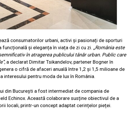
ză consumatorilor urbani, activi și pasionați de sporturi
funcțională și eleganța în viața de zi cu zi.
„România este
semnificativ în atragerea publicului tânăr urban. Public care
e”
, a declarat Dimitar Tsikandelov, partener Bogner în
era o cifră de afaceri anuală între 1,2 și 1,5 milioane de
a interesului pentru moda de lux în România.
i din București a fost intermediat de compania de
ld Echinox. Această colaborare susține obiectivul de a
 locali, printr-un concept adaptat cerințelor pieței.