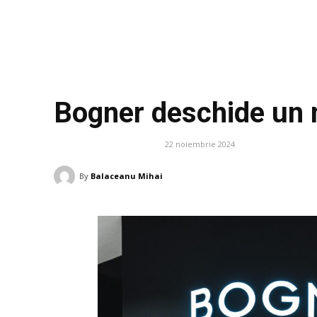
Bogner deschide un 
22 noiembrie 2024
AFACERI SI INDUSTRII
By
Balaceanu Mihai