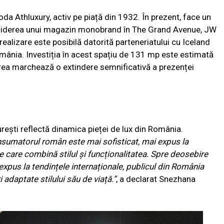
a Athluxury, activ pe piață din 1932. În prezent, face un
chiderea unui magazin monobrand în The Grand Avenue, JW
alizare este posibilă datorită parteneriatului cu Iceland
mânia. Investiția în acest spațiu de 131 mp este estimată
area marchează o extindere semnificativă a prezenței
ești reflectă dinamica pieței de lux din România.
nsumatorul român este mai sofisticat, mai expus la
e care combină stilul și funcționalitatea. Spre deosebire
expus la tendințele internaționale, publicul din România
 adaptate stilului său de viață.”
, a declarat Snezhana