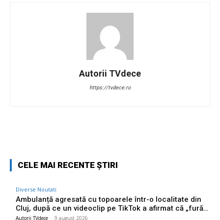
Autorii TVdece
https://tvdece.ro
Facebook
Twitter
Pinterest
W
CELE MAI RECENTE ȘTIRI
Diverse Noutati
Ambulanță agresată cu topoarele într-o localitate din
Cluj, după ce un videoclip pe TikTok a afirmat că „fură…
Autorii TVdece
-
9 august 2026