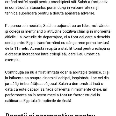
creând astfel spații pentru coechipierii săi. Salah a fost activ
în construcția atacurilor, punându-și în valoare viteza și
tehnica superioară pentru a deruta apărarea adverse.
Pe parcursul meciului, Salah a acționat ca un lider, motivându-
și colegii și menținând o atitudine pozitivă chiar și în momente
dificile. La loviturile de departajare, el a fost cel care a deschis
seria pentru Egipt, transformând cu sânge rece prima lovitură
de la 11 metri. Această reușită a stabilit tonul pentru echipă și
a crescut încrederea între colegii săi, care l-au urmat ca
exemplu.
Contribuția sa nu a fost limitată doar la abilitățile tehnice, ci și
la influența sa asupra dinamicii echipei, inspirându-i pe cei din
jur să își îmbunătățească jocul. Salah a demonstrat încă o
dată că este capabil să facă diferența în momente cheie, iar
performanța sa în acest meci a fost un factor crucial în
calificarea Egiptului în optimile de finală.