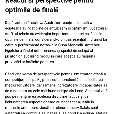
Reacții și perspective pentru
optimile de finală
După victoria împotriva Australiei, reacțiile din tabăra
egipteană au fost pline de entuziasm și optimism. Jucătorii și
staff-ul tehnic au evidențiat importanța acestei calificări în
optimile de finală, considerând-o un pas esențial în drumul lor
către o performanță notabilă la Cupa Mondială. Antrenorul
Egiptului a lăudat determinarea și spiritul de echipă al
jucătorilor, subliniind modul în care aceștia au răspuns
provocărilor întâlnite pe teren.
Când vine vorba de perspectivele pentru următoarea etapă a
competiției, echipa Egiptului este conștientă de dificultatea
meciurilor viitoare, dar rămâne încrezătoare în capacitatea sa
de a concura cu cele mai bune echipe din lume. Accentul va fi
pus pe menținerea aceleași discipline tactice și pe
îmbunătățirea aspectelor care au necesitat ajustări în
meciurile anterioare. Jucătorii-cheie, inclusiv Salah, sunt
așteptați să continue să inspire și să conducă echipa, atât pe