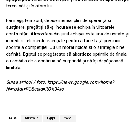
teren, cât și în afara lui.
Fanii egipteni sunt, de asemenea, plini de speranță și
susținere, pregătiți să-și încurajeze echipa în viitoarele
confruntări. Atmosfera din jurul echipei este una de unitate și
încredere, elemente esențiale pentru a face față presiunii
sporite a competiției. Cu un moral ridicat și o strategie bine
definită, Egiptul se pregătește să abordeze optimile de finală
cu ambiția de a continua să surprindă și să își depășească
limitele.
Sursa articol / foto: https://news.google.com/home?
hl=ro&gl=RO&ceid=RO%3Aro
TAGS
Australia
Egipt
meci