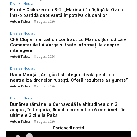
Diverse Noutati
Farul – Csikszereda 3-2: „Marinarii” câștigă la Ovidiu
într-o partidă captivantă împotriva ciucanilor
Autorii TVdece
-
8 august 2026
Diverse Noutati
CFR Cluj a finalizat un contract cu Marius Șumudică »
Comentariile lui Varga și toate informațiile despre
înțelegere
Autorii TVdece
-
8 august 2026
Diverse Noutati
Radu Miruță: „Am găsit strategia ideală pentru a
neutraliza dronelor rusești. Oferă rezultate asigurate”
Autorii TVdece
-
8 august 2026
Diverse Noutati
Dunărea rămâne la Cernavodă la altitudinea din 3
august; în Ungaria, fluxul a crescut cu 6 centimetri în
ultimele 3 zile la Paks.
Autorii TVdece
-
8 august 2026
- Partenerii nostri -