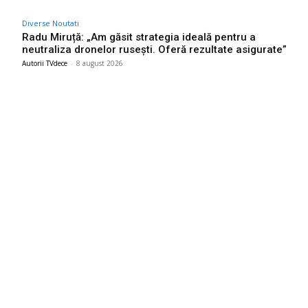
Diverse Noutati
Radu Miruță: „Am găsit strategia ideală pentru a
neutraliza dronelor rusești. Oferă rezultate asigurate”
Autorii TVdece
-
8 august 2026
Bun venit TVdece.ro
TVdece.ro un site de știri / blog de noutăți, dedicat diseminării de
informații și actualități. Acesta oferă articole, reportaje și analize
pe teme diverse, de la evenimente curente la subiecte specifice
de interes. Este un spațiu digital pentru informare și educație.
Contactati-ne oricand la adresa: contact@tvdece.ro
Contact www.tvdece.ro
Politică de confidențialitate
Politica de cookies (GDPR)
Ultimele postari