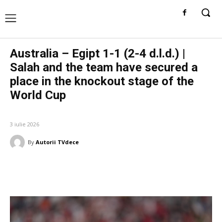
Australia – Egipt 1-1 (2-4 d.l.d.) |
Salah and the team have secured a
place in the knockout stage of the
World Cup
DIVERSE NOUTATI
3 iulie 2026
By
Autorii TVdece
Facebook
Twitter
Pinterest
W