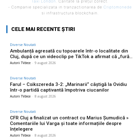
Taxi London
. Calitate la prețul corect.
- Companie specializata in tranzactionarea de
Criptomonede
si infrastructura blockchain.
CELE MAI RECENTE ȘTIRI
Diverse Noutati
Ambulanță agresată cu topoarele într-o localitate din
Cluj, după ce un videoclip pe TikTok a afirmat că „fură…
Autorii TVdece
-
9 august 2026
Diverse Noutati
Farul – Csikszereda 3-2: „Marinarii” câștigă la Ovidiu
într-o partidă captivantă împotriva ciucanilor
Autorii TVdece
-
8 august 2026
Diverse Noutati
CFR Cluj a finalizat un contract cu Marius Șumudică »
Comentariile lui Varga și toate informațiile despre
înțelegere
Autorii TVdece
-
8 august 2026