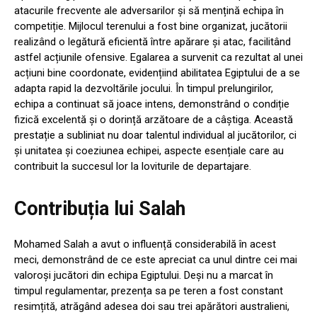
atacurile frecvente ale adversarilor și să mențină echipa în
competiție. Mijlocul terenului a fost bine organizat, jucătorii
realizând o legătură eficientă între apărare și atac, facilitând
astfel acțiunile ofensive. Egalarea a survenit ca rezultat al unei
acțiuni bine coordonate, evidențiind abilitatea Egiptului de a se
adapta rapid la dezvoltările jocului. În timpul prelungirilor,
echipa a continuat să joace intens, demonstrând o condiție
fizică excelentă și o dorință arzătoare de a câștiga. Această
prestație a subliniat nu doar talentul individual al jucătorilor, ci
și unitatea și coeziunea echipei, aspecte esențiale care au
contribuit la succesul lor la loviturile de departajare.
Contribuția lui Salah
Mohamed Salah a avut o influență considerabilă în acest
meci, demonstrând de ce este apreciat ca unul dintre cei mai
valoroși jucători din echipa Egiptului. Deși nu a marcat în
timpul regulamentar, prezența sa pe teren a fost constant
resimțită, atrăgând adesea doi sau trei apărători australieni,