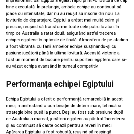
impresionant, dar Egiptul a egalat rapid printr-o lovitură de cap
bine executată. În prelungiri, ambele echipe au continuat să
joace cu intensitate, dar nu au reușit să înscrie din nou. La
loviturile de departajare, Egiptul a arătat mai multă calm și
precizie, reușind să transforme toate cele patru lovituri, în
timp ce Australia a ratat două, asigurând astfel trecerea
echipei egiptene în optimile de finală. Atmosfera de pe stadion
a fost vibrantă, cu fanii ambelor echipe susținându-și cu
pasiune jucătorii până la ultima lovitură. Această victorie a
fost un moment de bucurie pentru suporterii egipteni, care și-
au văzut echipa avansând în turneul competitiv.
Performanța echipei Egiptului
Echipa Egiptului a oferit o performanță remarcabilă în acest
meci, manifestând o combinație de determinare, tehnică și
strategie bine pusă la punct. Deși au fost sub presiune după
ce Australia a marcat, jucătorii egipteni au păstrat încrederea
și au continuat să caute ocazii pentru a reveni în meci.
Apărarea Egiptului a fost robustă, reușind să respingă